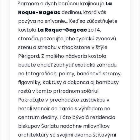
šarmom a dych berúcou krajinou je
La
Roque-Gageac
dedinou, ktorá vás
pozýva na snívanie… Keď sa zúčastňujete
kostola
La Roque-Gageac
zo 14.
storočia, pozorujte jeho typickú zvonovú
stenu a strechu v thackstone v štýle
Périgord. Z malého nádvoria kostola
budete chcieť zachytiť exotickú záhradu
na fotografiách: palmy, banánové stromy,
figovníky, Kaktusy a dokonca aj bambusy
rastú v tomto prírodnom soláriu!
Pokračujte v prechádzke zastávkou v
hoteli Manoir de Tarde s výhľadom na
centrum dediny. Táto bývalá rezidencia
biskupov Sarlatu nadchne milovníkov
architektúry so svojimi dvoma štítovými