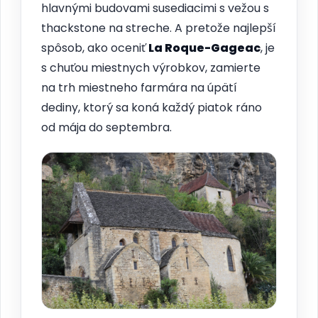
hlavnými budovami susediacimi s vežou s
thackstone na streche. A pretože najlepší
spôsob, ako oceniť
La Roque-Gageac
, je
s chuťou miestnych výrobkov, zamierte
na trh miestneho farmára na úpätí
dediny, ktorý sa koná každý piatok ráno
od mája do septembra.