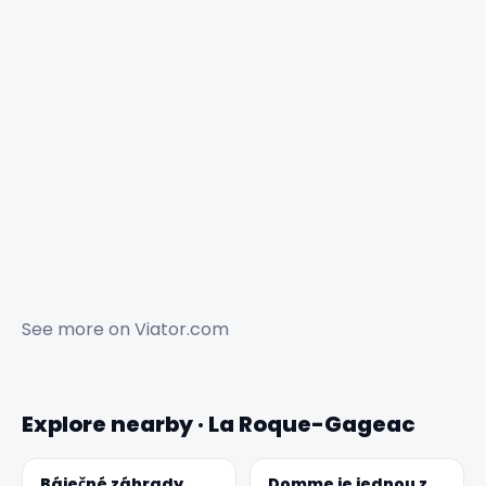
See more on
Viator.com
Explore nearby · La Roque-Gageac
Báječné záhrady
Domme je jednou z