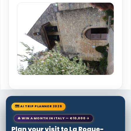
🗺 AI TRIP PLANNER 2026
🎄 WIN A MONTH IN ITALY — €10,000 →
Plan your visit to La Roque-