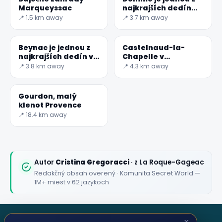
Marqueyssac
najkrajších dedín
Francúzska
📍 1.5 km away
📍 3.7 km away
Beynac je jednou z
Castelnaud-la-
najkrajších dedín vo
Chapelle v
Francúzsku
Dordogne
📍 3.8 km away
📍 4.3 km away
Gourdon, malý
klenot Provence
📍 18.4 km away
Autor
Cristina Gregoracci
· z La Roque-Gageac
Redakčný obsah overený · Komunita Secret World —
1M+ miest v 62 jazykoch
×