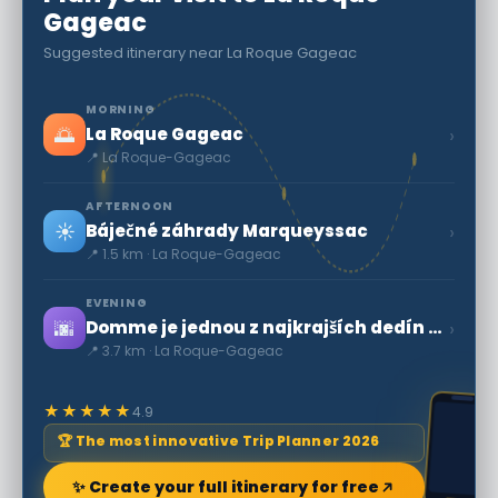
Gageac
Suggested itinerary near La Roque Gageac
MORNING
🌅
›
La Roque Gageac
📍 La Roque-Gageac
AFTERNOON
☀️
›
Báječné záhrady Marqueyssac
📍 1.5 km · La Roque-Gageac
EVENING
🌆
›
Domme je jednou z najkrajších dedín Francúzska
📍 3.7 km · La Roque-Gageac
★★★★★
4.9
🏆 The most innovative Trip Planner 2026
✨ Create your full itinerary for free