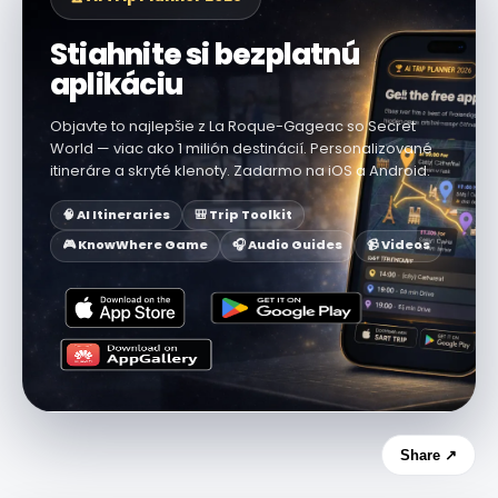
Stiahnite si bezplatnú
aplikáciu
Objavte to najlepšie z La Roque-Gageac so Secret
World — viac ako 1 milión destinácií. Personalizované
itineráre a skryté klenoty. Zadarmo na iOS a Android.
🧠 AI Itineraries
🎒 Trip Toolkit
🎮 KnowWhere Game
🎧 Audio Guides
📹 Videos
Share ↗