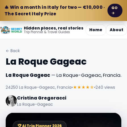
🎄 Win a month in Italy for two — €10,000 ·
GO
→
The Secret Italy Prize
Hidden places, real stories
Home
About
Trip Planner & Travel Guides
← Back
La Roque Gageac
La Roque Gageac
— La Roque-Gageac, Francia.
24250 La Roque-Gageac, Francia
•
★★★★☆
•
240 views
Cristina Gregoracci
La Roque-Gageac
🏆 AI Trip Planner 2026