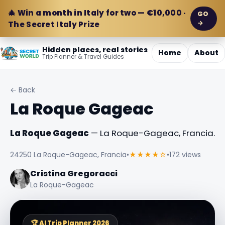
🎄 Win a month in Italy for two — €10,000 ·
GO
→
The Secret Italy Prize
Hidden places, real stories
Home
About
Trip Planner & Travel Guides
← Back
La Roque Gageac
La Roque Gageac
— La Roque-Gageac, Francia.
24250 La Roque-Gageac, Francia
•
★★★★☆
•
172 views
Cristina Gregoracci
La Roque-Gageac
🏆 AI Trip Planner 2026