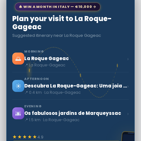
🎄 WIN A MONTH IN ITALY — €10,000 →
Plan your visit to La Roque-
Gageac
Suggested itinerary near La Roque Gageac
MORNING
🌅
›
La Roque Gageac
📍 La Roque-Gageac
AFTERNOON
☀️
›
Descubra La Roque-Gageac: Uma joia da Nouvelle-Aquitaine
📍 0.4 km · La Roque-Gageac
EVENING
🌆
›
Os fabulosos jardins de Marqueyssac
📍 1.5 km · La Roque-Gageac
★★★★★
4.9