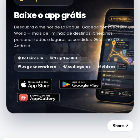
Baixe o app grátis
Descubra o melhor de La Roque-Gageac com Secret
World — mais de 1 milhão de destinos. Itinerários
personalizados e lugares escondidos. Grátis no iOS e
Android.
🧠 Roteiros IA
🎒 Trip Toolkit
🎮 Jogo KnowWhere
🎧 Audioguias
📹 Vídeos
Share ↗