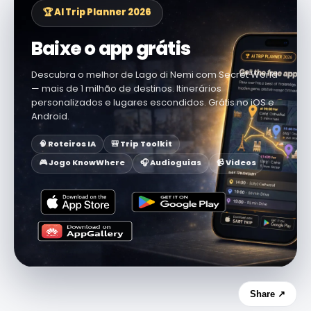
🏆 AI Trip Planner 2026
Baixe o app grátis
Descubra o melhor de Lago di Nemi com Secret World
— mais de 1 milhão de destinos. Itinerários
personalizados e lugares escondidos. Grátis no iOS e
Android.
🧠 Roteiros IA
🎒 Trip Toolkit
🎮 Jogo KnowWhere
🎧 Audioguias
📹 Vídeos
Share ↗