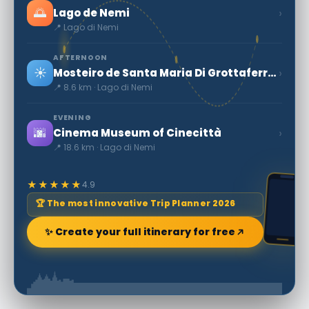
🌅
›
Lago de Nemi
📍 Lago di Nemi
AFTERNOON
☀️
›
Mosteiro de Santa Maria Di Grottaferrata
📍 8.6 km · Lago di Nemi
EVENING
🌆
›
Cinema Museum of Cinecittà
📍 18.6 km · Lago di Nemi
★★★★★
4.9
🏆 The most innovative Trip Planner 2026
✨ Create your full itinerary for free