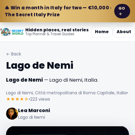
🎄 Win a month in Italy for two — €10,000 ·
GO
→
The Secret Italy Prize
Hidden places, real stories
Home
About
Trip Planner & Travel Guides
← Back
Lago de Nemi
Lago de Nemi
— Lago di Nemi, Italia.
Lago di Nemi, Città metropolitana di Roma Capitale, Italia
•
★★★★☆
•
223 views
Lea Marconi
Lago di Nemi