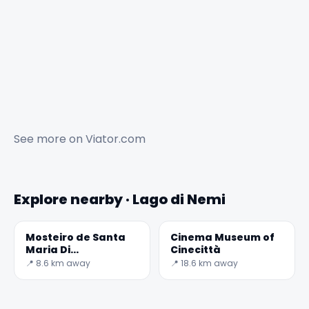
✕
See more on
Viator.com
Explore nearby · Lago di Nemi
Mosteiro de Santa
Cinema Museum of
🏆
🏆 #1 Trip Planner 2026
Maria Di
Cinecittà
Rated best travel app worldwide
Grottaferrata
📍 8.6 km away
📍 18.6 km away
★★★★★