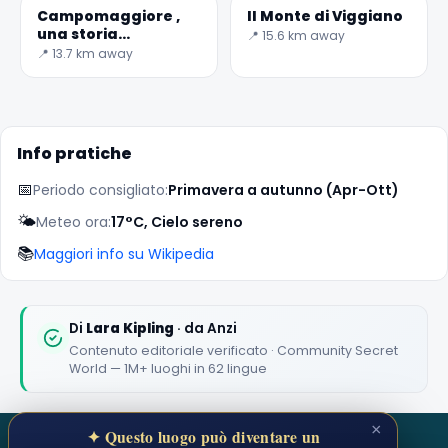
Campomaggiore ,
Il Monte di Viggiano
una storia
📍 15.6 km away
affascinante
📍 13.7 km away
Info pratiche
📅
Periodo consigliato:
Primavera a autunno (Apr-Ott)
🌤️
Meteo ora:
17°C, Cielo sereno
📚
Maggiori info su Wikipedia
Di
Lara Kipling
· da Anzi
Contenuto editoriale verificato · Community Secret
World — 1M+ luoghi in 62 lingue
×
✦ Questo luogo può diventare un