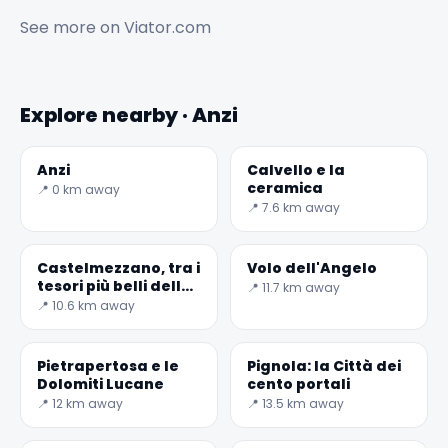
See more on
Viator.com
Explore nearby · Anzi
Anzi
Calvello e la
ceramica
📍 0 km away
📍 7.6 km away
Castelmezzano, tra i
Volo dell'Angelo
tesori più belli della
📍 11.7 km away
Basilicata
📍 10.6 km away
Pietrapertosa e le
Pignola: la Città dei
Dolomiti Lucane
cento portali
📍 12 km away
📍 13.5 km away