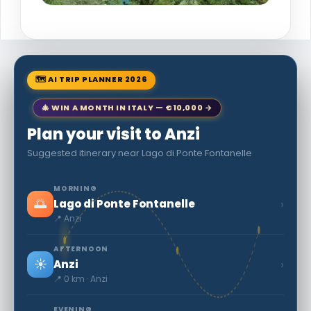
🗺 AI TRIP PLANNER 2026
🎄 WIN A MONTH IN ITALY — €10,000 →
Plan your visit to Anzi
Suggested itinerary near Lago di Ponte Fontanelle
MORNING
🌅
›
Lago di Ponte Fontanelle
📍 Anzi
AFTERNOON
☀️
›
Anzi
📍 0 km · Anzi
EVENING