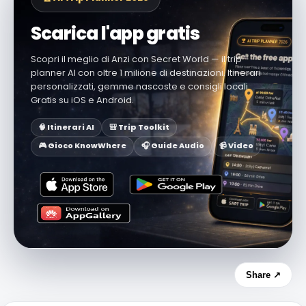
Scarica l'app gratis
Scopri il meglio di Anzi con Secret World — il trip
planner AI con oltre 1 milione di destinazioni. Itinerari
personalizzati, gemme nascoste e consigli locali.
Gratis su iOS e Android.
🧠 Itinerari AI
🎒 Trip Toolkit
🎮 Gioco KnowWhere
🎧 Guide Audio
📹 Video
Share ↗