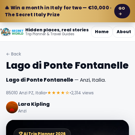
🎄 Win a month in Italy for two — €10,000 ·
GO
→
The Secret Italy Prize
Hidden places, real stories
Home
About
Trip Planner & Travel Guides
← Back
Lago di Ponte Fontanelle
Lago di Ponte Fontanelle
— Anzi, Italia.
85010 Anzi PZ, Italia
•
★★★★☆
•
2,314 views
Lara Kipling
Anzi
🏆 AI Trip Planner 2026