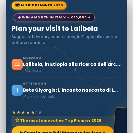
🗺 AI TRIP PLANNER 2026
🎄 WIN A MONTH IN ITALY — €10,000 →
Plan your visit to Lalibela
Suggested itinerary near Lalibela, in Etiopia alla ricerca
dell'arca perduta
MORNING
🌅
›
Lalibela, in Etiopia alla ricerca dell'arca perduta
📍 Lalibela
AFTERNOON
☀️
›
Bete Giyorgis: L'incanto nascosto di Lalibela
📍 0.7 km · Lalibela
★★★★★
4.9
🏆 The most innovative Trip Planner 2026
✨ Create your full itinerary for free