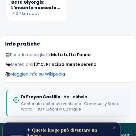
Bete Giyorgis:
L'incanto nascosto
di Lalibela
📍 0.7 km away
✕
Info pratiche
📅
Periodo consigliato:
Meta tutto l'anno
🌤️
Meteo ora:
13°C, Principalmente sereno
📚
Maggiori info su Wikipedia
🏆
🏆 #1 Trip Planner 2026
Rated best travel app worldwide
Di
Freyan Castillo
· da Lalibela
Contenuto editoriale verificato · Community Secret
★★★★★
World — 1M+ luoghi in 62 lingue
Keep Exploring the World
×
✦ Questo luogo può diventare un
1,000,000+ places in your pocket. Free.
SECRET WORLD
Terms
Privacy
About
timbro