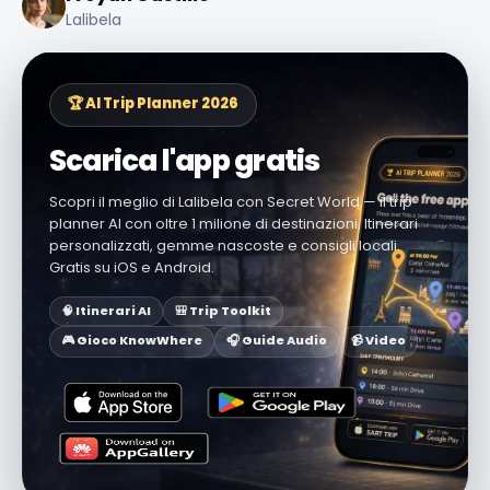
Lalibela
🏆 AI Trip Planner 2026
Scarica l'app gratis
Scopri il meglio di Lalibela con Secret World — il trip
planner AI con oltre 1 milione di destinazioni. Itinerari
personalizzati, gemme nascoste e consigli locali.
Gratis su iOS e Android.
🧠 Itinerari AI
🎒 Trip Toolkit
🎮 Gioco KnowWhere
🎧 Guide Audio
📹 Video