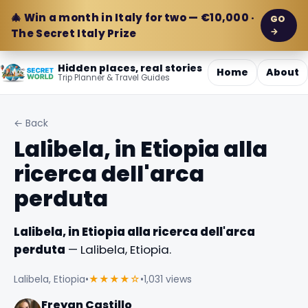
🎄 Win a month in Italy for two — €10,000 ·
GO
→
The Secret Italy Prize
Hidden places, real stories
Home
About
Trip Planner & Travel Guides
← Back
Lalibela, in Etiopia alla
ricerca dell'arca
perduta
Lalibela, in Etiopia alla ricerca dell'arca
perduta
— Lalibela, Etiopia.
Lalibela, Etiopia
•
★★★★☆
•
1,031 views
Freyan Castillo