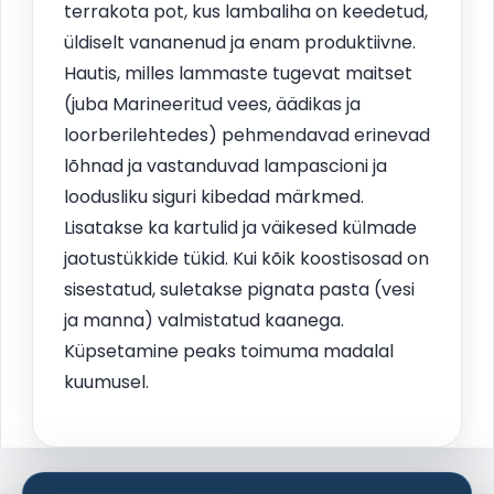
terrakota pot, kus lambaliha on keedetud,
üldiselt vananenud ja enam produktiivne.
Hautis, milles lammaste tugevat maitset
(juba Marineeritud vees, äädikas ja
loorberilehtedes) pehmendavad erinevad
lõhnad ja vastanduvad lampascioni ja
loodusliku siguri kibedad märkmed.
Lisatakse ka kartulid ja väikesed külmade
jaotustükkide tükid. Kui kõik koostisosad on
sisestatud, suletakse pignata pasta (vesi
ja manna) valmistatud kaanega.
Küpsetamine peaks toimuma madalal
kuumusel.