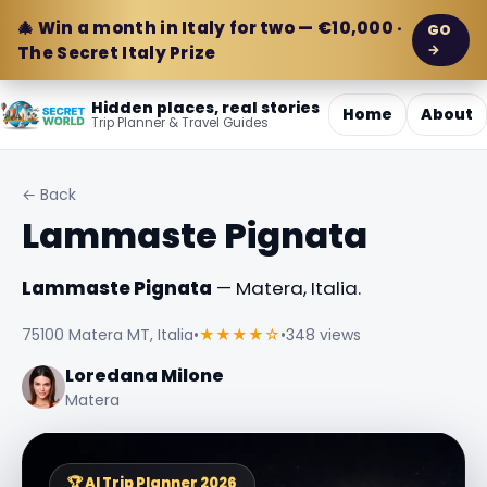
🎄 Win a month in Italy for two — €10,000 ·
GO
→
The Secret Italy Prize
Hidden places, real stories
Home
About
Trip Planner & Travel Guides
← Back
Lammaste Pignata
Lammaste Pignata
— Matera, Italia.
75100 Matera MT, Italia
•
★★★★☆
•
348 views
Loredana Milone
Matera
🏆 AI Trip Planner 2026