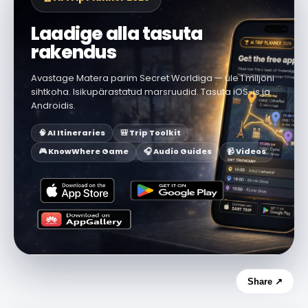
Laadige alla tasuta
rakendus
Avastage Matera parim Secret Worldiga — üle 1 miljoni
sihtkoha. Isikupärastatud marsruudid. Tasuta iOS-is ja
Androidis.
🧠 AI Itineraries
🎒 Trip Toolkit
🎮 KnowWhere Game
🎧 Audio Guides
📹 Videos
Share ↗