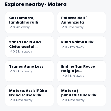
Explore nearby · Matera
Cazzomarro,
Palazzo dell '
lambaliha rulli
Annunziata
📍 0 km away
📍 0.1 km away
Santa Lucia Alla
Püha Vaimu Kirik
Civita aastal
📍 0.2 km away
Matera
📍 0.2 km away
Tramontano Loss
Endine San Rocco
Haigla ja
📍 0.3 km away
flagellated Kristuse
📍 0.3 km away
Kirik
Matera: Assisi Püha
Matera /
Franciscuse kirik
puhastustule kirik
Uus
📍 0.4 km away
📍 0.4 km away