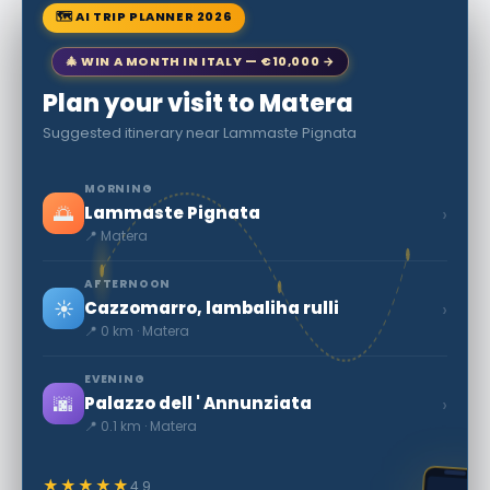
🗺 AI TRIP PLANNER 2026
🎄 WIN A MONTH IN ITALY — €10,000 →
Plan your visit to Matera
Suggested itinerary near Lammaste Pignata
MORNING
🌅
›
Lammaste Pignata
📍 Matera
AFTERNOON
☀️
›
Cazzomarro, lambaliha rulli
📍 0 km · Matera
EVENING
🌆
›
Palazzo dell ' Annunziata
📍 0.1 km · Matera
★★★★★
4.9