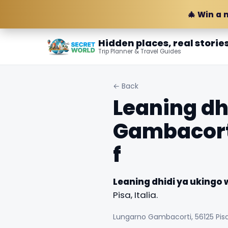
🎄 Win a 
Hidden places, real storie
Trip Planner & Travel Guides
← Back
Leaning dh
Gambacort
f
Leaning dhidi ya ukingo
Pisa, Italia.
Lungarno Gambacorti, 56125 Pisa P