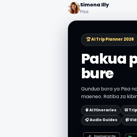
Simona Illy
Pisa
🏆 AI Trip Planner 2026
Pakua 
bure
Gundua bora ya Pisa na 
maeneo. Ratiba za kibin
🧠 AI Itineraries
🎒 Tri
🎧 Audio Guides
📹 Vi