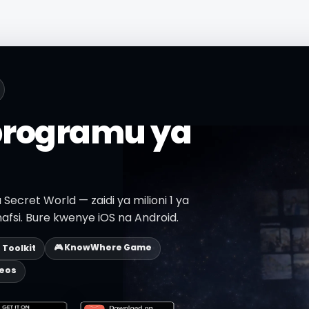
programu ya
Secret World — zaidi ya milioni 1 ya
afsi. Bure kwenye iOS na Android.
🎮 KnowWhere Game
p Toolkit
deos