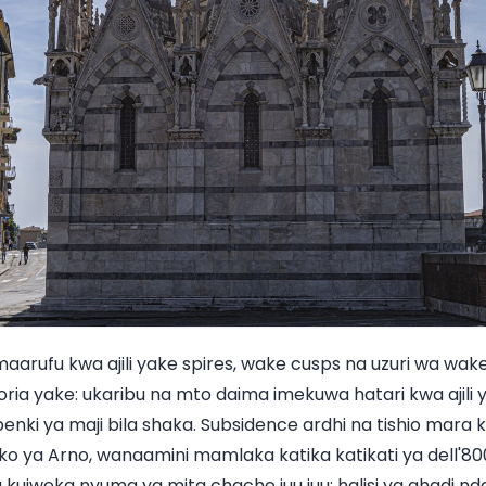
u maarufu kwa ajili yake spires, wake cusps na uzuri wa w
historia yake: ukaribu na mto daima imekuwa hatari kwa ajil
 benki ya maji bila shaka. Subsidence ardhi na tishio mar
ko ya Arno, wanaamini mamlaka katika katikati ya dell'800
kuiweka nyuma ya mita chache juu juu: halisi ya ahadi nd