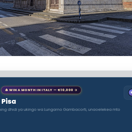
🎄 WIN A MONTH IN ITALY — €10,000 →
o Pisa
aning dhidi ya ukingo wa Lungarno Gambacorti, unaoelekea mto