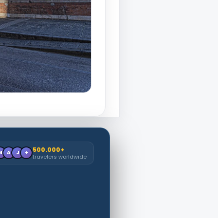
500.000+
M
A
J
+
travelers worldwide