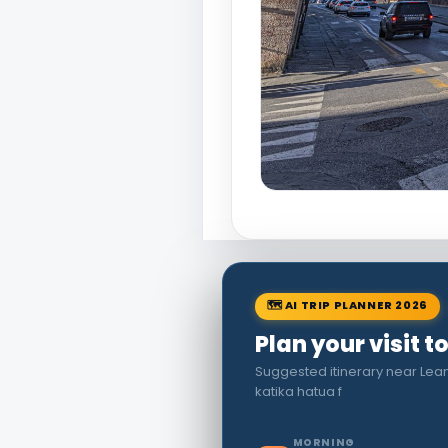
🗺 AI TRIP PLANNER 2026
Plan your visit t
Suggested itinerary near Le
katika hatua f
MORNING