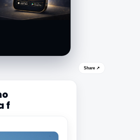
Share ↗
no
 f