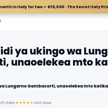
month in Italy for two — €10,000 · The Secret Italy Pri
s
idi ya ukingo wa Lun
i, unaoelekea mto ka
 wa Lungarno Gambacorti, unaoelekea mto katika
I, Italia
•
★★★★☆
•
442 views