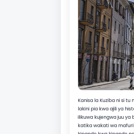
Kanisa la Kuziba ni si t
lakini pia kwa ajili ya 
ilikuwa kujengwa juu ya
katika wakati wa mafuri
kipande kwa kipande na 