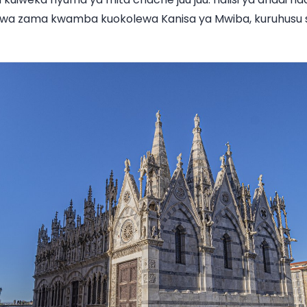
wa zama kwamba kuokolewa Kanisa ya Mwiba, kuruhusu s