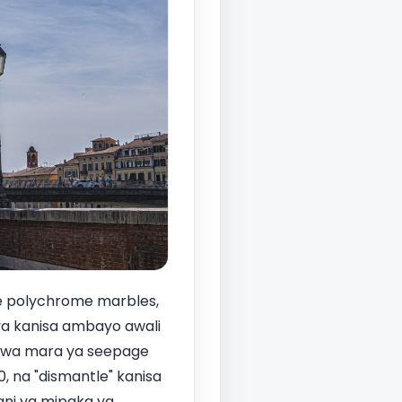
ake polychrome marbles,
i ya kanisa ambayo awali
a kwa mara ya seepage
, na "dismantle" kanisa
ani ya mipaka ya