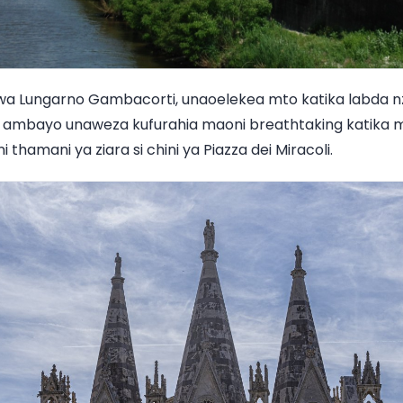
 wa Lungarno Gambacorti, unaoelekea mto katika labda nz
a ambayo unaweza kufurahia maoni breathtaking katika 
thamani ya ziara si chini ya Piazza dei Miracoli.