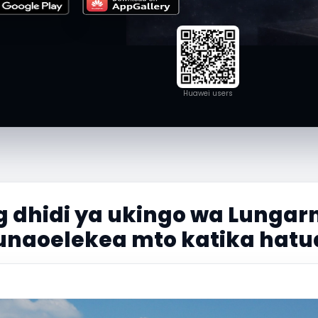
Huawei users
g dhidi ya ukingo wa Lungar
unaoelekea mto katika hatua