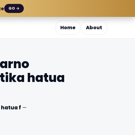
ze
GO →
Home
About
garno
tika hatua
 hatua f
—