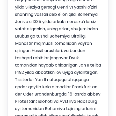
yilda Sileziya gersogi Genri VI yaxshi o'zini
shohning vassali deb e'lon qildi Bohemiya
Joniva u 1335 yilda erkak merosxo'rlarsiz
vafot etganida, uning erlari, shu jumladan
Leubus ga tushdi Bohemiya Qirolligi.
Monastir majmuasi tomonidan vayron
qilingan Hussit urushlari, va bundan
tashqari rohiblar jangovar Dyuk
tomonidan haydab chiqarilgan Jan II telba
1492 yilda abbatlikni ov uyiga aylantirgan.
Tsisterlar Yan II nafaqaga chiqqunga
qadar qaytib kela olmadilar Frankfurt an
der Oder Brandenburgda. 16-asrda abbey
Protestant islohoti va Avstriya Habsburg
uyi tomonidan Bohemiya tojining erlarini
meros qilib olish bilan shug'ullanishi kerak