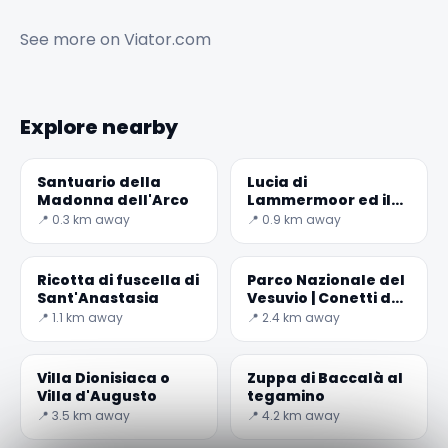
See more on
Viator.com
Explore nearby
Santuario della
Lucia di
Madonna dell'Arco
Lammermoor ed il
borgo di Trocchia
📍 0.3 km away
📍 0.9 km away
Ricotta di fuscella di
Parco Nazionale del
Sant'Anastasia
Vesuvio | Conetti del
Carcavone
📍 1.1 km away
📍 2.4 km away
Villa Dionisiaca o
Zuppa di Baccalà al
Villa d'Augusto
tegamino
📍 3.5 km away
📍 4.2 km away