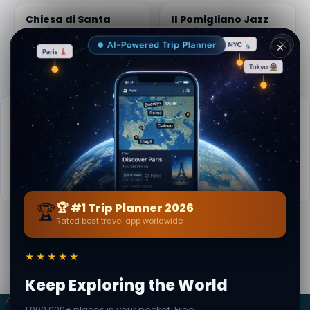
Chiesa di Santa
Il Pomigliano Jazz
Maria del Pozzo
Festival
📍 4.3 km away
📍 4.4 km away
✕
Info pratiche
📅
Periodo consigliato:
Primavera a autunno (Apr-Ott)
🌤️
Meteo ora:
26°C, Cielo sereno
📚
Maggiori info su Wikipedia
🏆
🏆 #1 Trip Planner 2026
Rated best travel app worldwide
Di
Lara Kipling
Contenuto editoriale verificato · Community Secret
★★★★★
World — 1M+ luoghi in 62 lingue
Keep Exploring the World
×
1,000,000+ places in your pocket. Free.