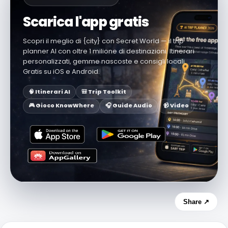
Scarica l'app gratis
Scopri il meglio di {city} con Secret World — il trip
planner AI con oltre 1 milione di destinazioni. Itinerari
personalizzati, gemme nascoste e consigli locali.
Gratis su iOS e Android.
🧠 Itinerari AI
🎒 Trip Toolkit
🎮 Gioco KnowWhere
🎧 Guide Audio
📹 Video
Share ↗