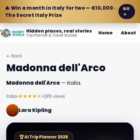
🎄 Win a month in Italy for two — €10,000 ·
GO
→
The Secret Italy Prize
Hidden places, real stories
Home
About
Trip Planner & Travel Guides
← Back
Madonna dell'Arco
Madonna dell'Arco
— Italia.
Italia
•
★★★★☆
•
1,815 views
Lara Kipling
🏆 AI Trip Planner 2026