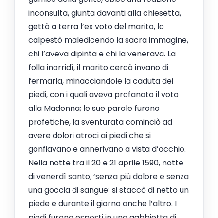
inconsulta, giunta davanti alla chiesetta,
gettò a terra l’ex voto del marito, lo
calpestò maledicendo la sacra immagine,
chi l’aveva dipinta e chi la venerava. La
folla inorridì, il marito cercò invano di
fermarla, minacciandole la caduta dei
piedi, con i quali aveva profanato il voto
alla Madonna; le sue parole furono
profetiche, la sventurata cominciò ad
avere dolori atroci ai piedi che si
gonfiavano e annerivano a vista d’occhio.
Nella notte tra il 20 e 21 aprile 1590, notte
di venerdì santo, ‘senza più dolore e senza
una goccia di sangue’ si staccò di netto un
piede e durante il giorno anche l’altro. I
piedi furono esposti in una gabbietta di