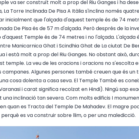
emple va ser construït molt a prop del Riu Ganges i ha des
 La Torre Inclinada De Pisa A Itàlia s'inclina només quatre
mar inicialment que l'alçada d'aquest temple és de 74 m
linada De Pisa és de 57 m d'alçada. Però després de la inves
 d'aquest Temple és de 74 metres i no l'alçada. L'alçad
entre Manicarnica Ghat i Scindhia Ghat de La ciutat De Be
a i està molt a prop del Riu Ganges. No obstant això, dur
st temple. La veu de les oracions i oracions no s'escolta en
es campanes. Algunes persones també creuen que és un te
guna cosa dolenta a casa seva. El Temple També es conei
 Varanasi i carat significa recolzat en Hindi). Ningú sap e
una inclinació tan severa. Com molts edificis I monuments
eixen quan es Tracta del Temple De Mahadev. El magre podr
perquè es va construir sobre llim, o per una maledicció.