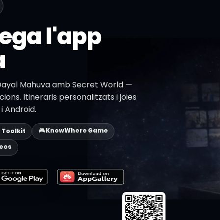
ega l'app
a
e Dayal Mahuva amb Secret World —
ions. Itineraris personalitzats i joies
i Android.
🎮 KnowWhere Game
p Toolkit
deos