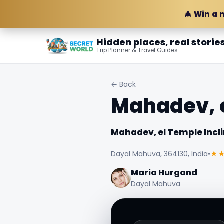
🎄 Win a 
Hidden places, real storie
Trip Planner & Travel Guides
← Back
Mahadev, e
Mahadev, el Temple Incl
Dayal Mahuva, 364130, India
•
★
Maria Hurgand
Dayal Mahuva