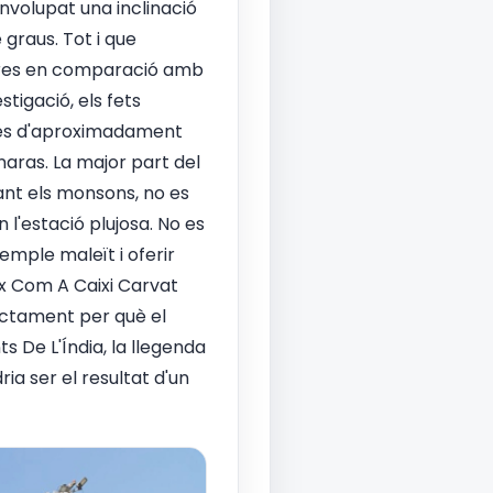
envolupat una inclinació
 graus. Tot i que
etres en comparació amb
tigació, els fets
a és d'aproximadament
naras. La major part del
ant els monsons, no es
 l'estació plujosa. No es
mple maleït i oferir
x Com A Caixi Carvat
xactament per què el
 De L'Índia, la llegenda
ia ser el resultat d'un