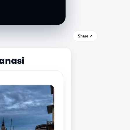
Share ↗
ranasi