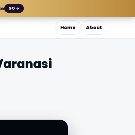
ze
GO →
Home
About
Varanasi