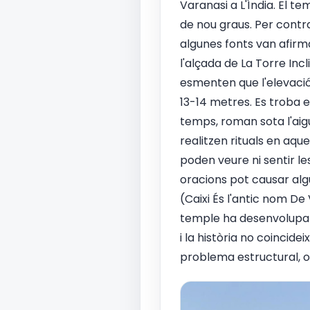
Varanasi a L'Índia. El t
de nou graus. Per contra,
algunes fonts van afir
l'alçada de La Torre Inc
esmenten que l'elevació
13-14 metres. Es troba 
temps, roman sota l'aigu
realitzen rituals en aque
poden veure ni sentir l
oracions pot causar al
(Caixi És l'antic nom De
temple ha desenvolupat 
i la història no coincid
problema estructural, o 