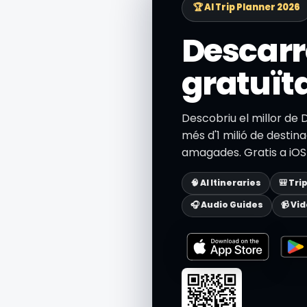
🏆 AI Trip Planner 2026
Descarr
gratuït
Descobriu el millor d
més d'1 milió de destinac
amagades. Gratis a iOS 
🧠 AI Itineraries
🎒 Tri
🎧 Audio Guides
📹 Vi