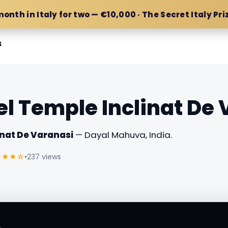
month in Italy for two — €10,000 · The Secret Italy Pri
s
l Temple Inclinat De 
inat De Varanasi
— Dayal Mahuva, India.
★★★☆
•
237 views