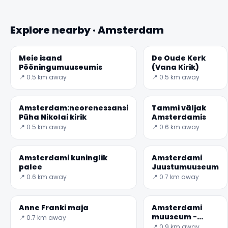
Explore nearby · Amsterdam
Meie isand
De Oude Kerk
Pööningumuuseumis
(Vana Kirik)
📍 0.5 km away
📍 0.5 km away
Amsterdam:neorenessansi
Tammi väljak
Püha Nikolai kirik
Amsterdamis
📍 0.5 km away
📍 0.6 km away
Amsterdami kuninglik
Amsterdami
palee
Juustumuuseum
📍 0.6 km away
📍 0.7 km away
Anne Franki maja
Amsterdami
muuseum -
📍 0.7 km away
majutatud
📍 0.9 km away