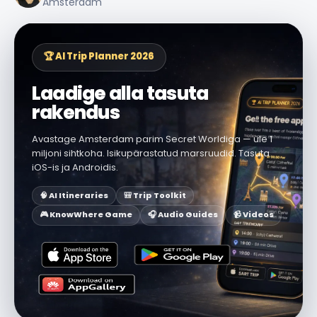
Amsterdam
🏆 AI Trip Planner 2026
Laadige alla tasuta
rakendus
Avastage Amsterdam parim Secret Worldiga — üle 1
miljoni sihtkoha. Isikupärastatud marsruudid. Tasuta
iOS-is ja Androidis.
🧠 AI Itineraries
🎒 Trip Toolkit
🎮 KnowWhere Game
🎧 Audio Guides
📹 Videos