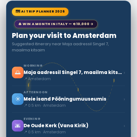
🗺 AI TRIP PLANNER 2026
🎄 WIN A MONTH IN ITALY — €10,000 →
Plan your visit to Amsterdam
Suggested itinerary near Maja aadressil Singel 7,
maailma kitsaim
MORNING
🌅
›
Maja aadressil Singel 7, maailma kitsaim
📍 Amsterdam
AFTERNOON
☀️
›
Meie isand Pööningumuuseumis
📍 0.5 km · Amsterdam
EVENING
🌆
›
De Oude Kerk (Vana Kirik)
📍 0.5 km · Amsterdam