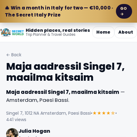
🎄 Win a month in Italy for two — €10,000 ·
GO
→
The Secret Italy Prize
Hidden places, real stories
Home
About
Trip Planner & Travel Guides
← Back
Maja aadressil Singel 7,
maailma kitsaim
Maja aadressil Singel 7, maailma kitsaim
—
Amsterdam, Paesi Bassi.
Singel 7, 1012 NA Amsterdam, Paesi Bassi
•
★★★★☆
•
441 views
Julia Hogan