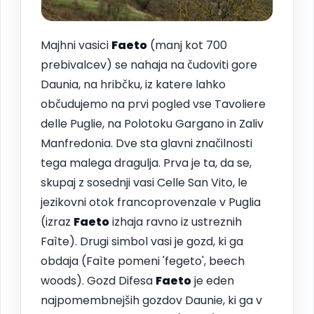
Majhni vasici
Faeto
(manj kot 700
prebivalcev) se nahaja na čudoviti gore
Daunia, na hribčku, iz katere lahko
občudujemo na prvi pogled vse Tavoliere
delle Puglie, na Polotoku Gargano in Zaliv
Manfredonia. Dve sta glavni značilnosti
tega malega dragulja. Prva je ta, da se,
skupaj z sosednji vasi Celle San Vito, le
jezikovni otok francoprovenzale v Puglia
(izraz
Faeto
izhaja ravno iz ustreznih
Faìte). Drugi simbol vasi je gozd, ki ga
obdaja (Faìte pomeni 'fegeto', beech
woods). Gozd Difesa
Faeto
je eden
najpomembnejših gozdov Daunie, ki ga v