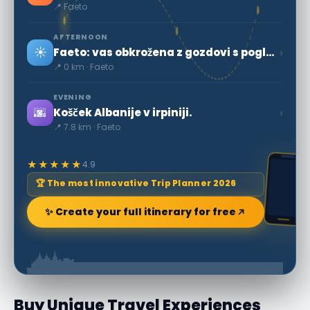
📍 Faeto
AFTERNOON
☀️
›
Faeto: vas obkrožena z gozdovi s pogledom na Puglio
📍 0 km · Faeto
EVENING
🌆
›
Košček Albanije v irpiniji.
📍 7.8 km · Faeto
★★★★★
4.9
🏆 The most innovative Trip Planner 2026
✨ Create your full itinerary for free
Buy Unique Travel Experiences