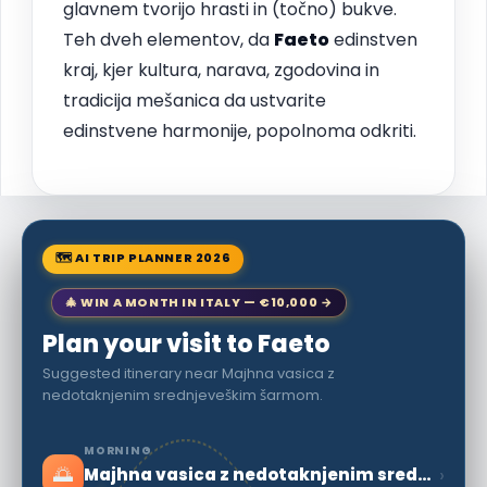
glavnem tvorijo hrasti in (točno) bukve.
Teh dveh elementov, da
Faeto
edinstven
kraj, kjer kultura, narava, zgodovina in
tradicija mešanica da ustvarite
edinstvene harmonije, popolnoma odkriti.
🗺 AI TRIP PLANNER 2026
🎄 WIN A MONTH IN ITALY — €10,000 →
Plan your visit to Faeto
Suggested itinerary near Majhna vasica z
nedotaknjenim srednjeveškim šarmom.
MORNING
🌅
›
Majhna vasica z nedotaknjenim srednjeveškim šarmom.