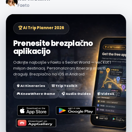
Faeto
🏆 AI Trip Planner 2026
Prenesite brezplačno
aplikacijo
Odkrijte najboljše v Faeto s Secret World — več kot 1
milijon destinacij. Personalizirani itinerariji in skriti
dragulji. Brezplačno na iOS in Android.
🧠 AI Itineraries
🎒 Trip Toolkit
🎮 KnowWhere Game
🎧 Audio Guides
📹 Videos