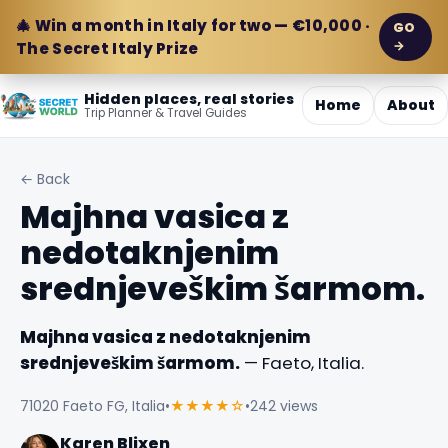
🎄 Win a month in Italy for two — €10,000 ·
GO
→
The Secret Italy Prize
Hidden places, real stories
Home
About
Trip Planner & Travel Guides
← Back
Majhna vasica z
nedotaknjenim
srednjeveškim šarmom.
Majhna vasica z nedotaknjenim
srednjeveškim šarmom.
— Faeto, Italia.
71020 Faeto FG, Italia
•
★★★★☆
•
242 views
Karen Blixen