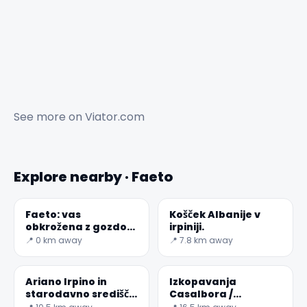
See more on
Viator.com
Explore nearby · Faeto
Faeto: vas
Košček Albanije v
obkrožena z gozdovi
irpiniji.
s pogledom na
📍 0 km away
📍 7.8 km away
Puglio
Ariano Irpino in
Izkopavanja
starodavno središče
Casalbora /
Aequum Tuticum
Italijanskega