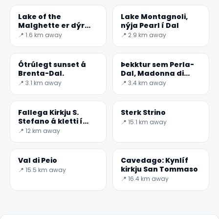
Lake of the
Lake Montagnoli,
Malghette er dýr
nýja Pearl í Dal
lake í norðvestri
📍 1.6 km away
📍 2.9 km away
Gær.
Ótrúlegt sunset á
Þekktur sem Perla-
Brenta-Dal.
Dal, Madonna di
Flora
📍 3.1 km away
📍 3.4 km away
Fallega Kirkju S.
Sterk Strino
Stefano á kletti í
📍 15.1 km away
Carisolo
📍 12 km away
Val di Peio
Cavedago: Kynlíf
kirkju San Tommaso
📍 15.5 km away
📍 16.4 km away