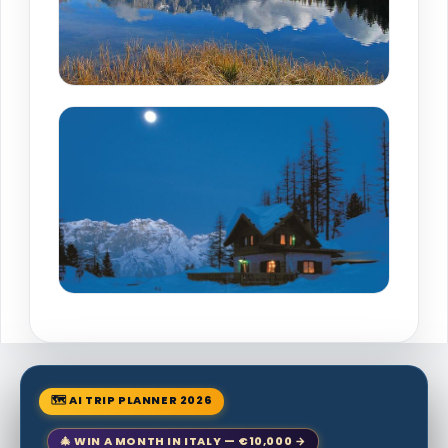
🗺 AI TRIP PLANNER 2026
🎄 WIN A MONTH IN ITALY — €10,000 →