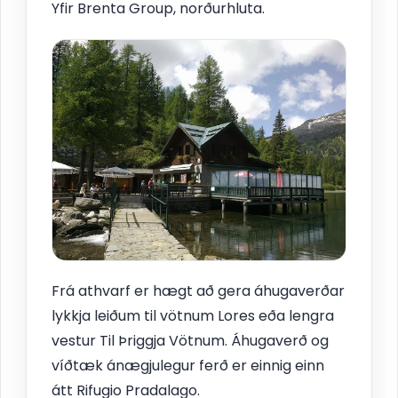
Yfir Brenta Group, norðurhluta.
Frá athvarf er hægt að gera áhugaverðar
lykkja leiðum til vötnum Lores eða lengra
vestur Til Þriggja Vötnum. Áhugaverð og
víðtæk ánægjulegur ferð er einnig einn
átt Rifugio Pradalago.