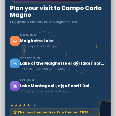
Plan your visit to Campo Carlo
Magno
Suggested itinerary near Malghette Lake
MORNING
🌅
›
Malghette Lake
📍 Campo Carlo Magno
AFTERNOON
☀️
›
Lake of the Malghette er dýr lake í norðvestri Gær.
📍 1.6 km · Campo Carlo Magno
EVENING
🌆
›
Lake Montagnoli, nýja Pearl í Dal
📍 2.9 km · Campo Carlo Magno
★★★★★
4.9
🏆 The most innovative Trip Planner 2026