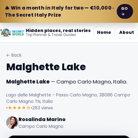
🎄 Win a month in Italy for two — €10,000 ·
GO
→
The Secret Italy Prize
Hidden places, real stories
Home
About
Trip Planner & Travel Guides
← Back
Malghette Lake
Malghette Lake
— Campo Carlo Magno, Italia.
Lago delle Malghette - Passo Carlo Magno, 38086 Campo
Carlo Magno TN, Italia
•
★★★★☆
•
263 views
Rosalinda Marino
Campo Carlo Magno