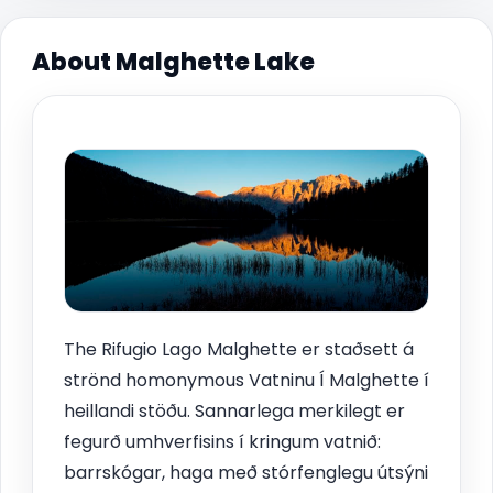
About Malghette Lake
The Rifugio Lago Malghette er staðsett á
strönd homonymous Vatninu Í Malghette í
heillandi stöðu. Sannarlega merkilegt er
fegurð umhverfisins í kringum vatnið:
barrskógar, haga með stórfenglegu útsýni