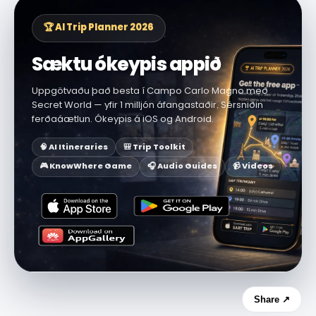
🏆 AI Trip Planner 2026
Sæktu ókeypis appið
Uppgötvaðu það besta í Campo Carlo Magno með
Secret World — yfir 1 milljón áfangastaðir. Sérsniðin
ferðaáætlun. Ókeypis á iOS og Android.
🧠 AI Itineraries
🎒 Trip Toolkit
🎮 KnowWhere Game
🎧 Audio Guides
📹 Videos
Share ↗