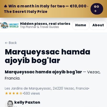
🎄 Win a month in Italy for two — €10,000 ·
GO
→
The Secret Italy Prize
Hidden places, real stories
Home
About
Trip Planner & Travel Guides
← Back
Marqueyssac hamda
ajoyib bog'lar
Marqueyssac hamda ajoyib bog'lar
— Vezac,
Francia.
Les Jardins de Marqueyssac, 24220 Vezac, Francia
•
★★★★☆
•
593 views
kelly Paxton