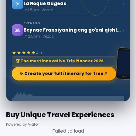
☀️
›
La Roque Gageac
📍 1.5 km · Vezac
EVENING
🌆
›
Beynac Fransiyaning eng go'zal qishloqlaridan biri
📍 2.5 km · Vezac
★★★★★
4.9
🏆 The most innovative Trip Planner 2026
✨ Create your full itinerary for free
Buy Unique Travel Experiences
Powered by Viator
Failed to load