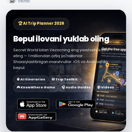
Vezac
🏆 AI Trip Planner 2026
Bepul ilovani yuklab oling
Secret World bilan Vezacning eng yaxshisini kashf
eting — 1 milliondan ortiq yo'nalishlar.
Shaxsiylashtirilgan marshrutlar. iOS va Android'da
bepul.
🧠 AI Itineraries
🎒 Trip Toolkit
🎮 KnowWhere Game
🎧 Audio Guides
📹 Videos