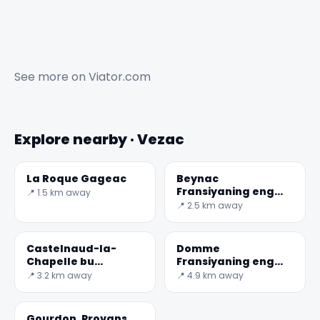
See more on
Viator.com
Explore nearby · Vezac
La Roque Gageac
Beynac
Fransiyaning eng
📍 1.5 km away
go'zal
📍 2.5 km away
qishloqlaridan biri
Castelnaud-la-
Domme
Chapelle bu
Fransiyaning eng
Dordogne ichida
go'zal
📍 3.2 km away
📍 4.9 km away
qishloqlaridan biri
Gourdon, Provans