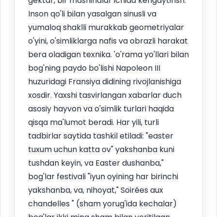
gektar, bir mashinalar ichida kengaytirish.
Inson qo'li bilan yasalgan sinusli va
yumaloq shaklli murakkab geometriyalar
o'yini, o'simliklarga nafis va obrazli harakat
bera oladigan texnika. 'o'rama yo'llari bilan
bog'ning paydo bo'lishi Napoleon III
huzuridagi Fransiya didining rivojlanishiga
xosdir. Yaxshi tasvirlangan xabarlar duch
asosiy hayvon va o'simlik turlari haqida
qisqa ma'lumot beradi. Har yili, turli
tadbirlar saytida tashkil etiladi: "easter
tuxum uchun katta ov" yakshanba kuni
tushdan keyin, va Easter dushanba,"
bog'lar festivali "iyun oyining har birinchi
yakshanba, va, nihoyat," Soirées aux
chandelles " (sham yorug'ida kechalar)