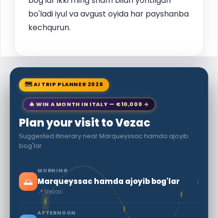
bog'lar ikki ming sham bilan yoritilgan
bo'ladi iyul va avgust oyida har payshanba
kechqurun.
🗺 AI TRIP PLANNER 2026
🎄 WIN A MONTH IN ITALY — €10,000 →
Plan your visit to Vezac
Suggested itinerary near Marqueyssac hamda ajoyib
bog'lar
MORNING
🌅
›
Marqueyssac hamda ajoyib bog'lar
📍 Vezac
AFTERNOON