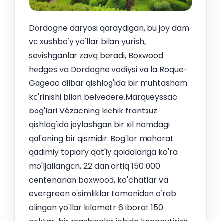
Dordogne daryosi qaraydigan, bu joy dam
va xushbo'y yo'llar bilan yurish,
sevishganlar zavq beradi, Boxwood
hedges va Dordogne vodiysi va la Roque-
Gageac dilbar qishlog'ida bir muhtasham
ko'rinishi bilan belvedere.Marqueyssac
bog'lari Vézacning kichik frantsuz
qishlog'ida joylashgan bir xil nomdagi
qal'aning bir qismidir. Bog'lar mahorat
qadimiy topiary qat'iy qoidalariga ko'ra
mo'ljallangan, 22 dan ortiq 150 000
centenarian boxwood, ko'chatlar va
evergreen o'simliklar tomonidan o'rab
olingan yo'llar kilometr 6 iborat 150