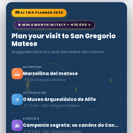
🗺 AI TRIP PLANNER 2026
🎄 WIN A MONTH IN ITALY — €10,000 →
Plan your visit to San Gregorio
Matese
Suggested itinerary near Marzellina del matese
MORNING
🌅
›
Marzellina del matese
📍 San Gregorio Matese
AFTERNOON
☀️
›
O Museo Arqueolóxico de Alife
📍 7.2 km · San Gregorio Matese
EVENING
🌆
›
Campania segreta: os canóns do Caccaviola
📍 13.8 km · San Gregorio Matese