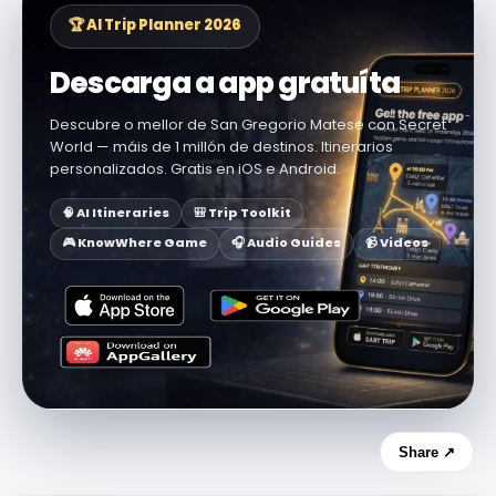
🏆 AI Trip Planner 2026
Descarga a app gratuíta
Descubre o mellor de San Gregorio Matese con Secret
World — máis de 1 millón de destinos. Itinerarios
personalizados. Gratis en iOS e Android.
🧠 AI Itineraries
🎒 Trip Toolkit
🎮 KnowWhere Game
🎧 Audio Guides
📹 Videos
Share ↗