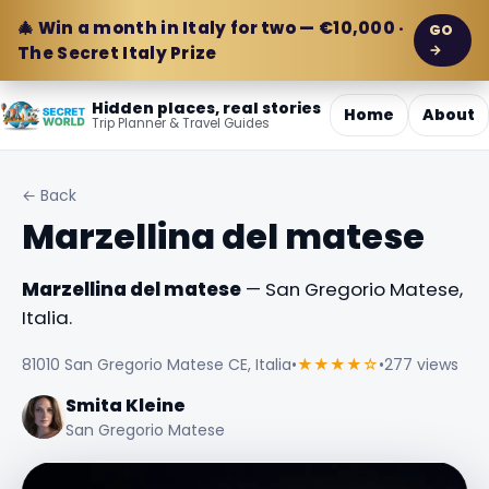
🎄 Win a month in Italy for two — €10,000 ·
GO
→
The Secret Italy Prize
Hidden places, real stories
Home
About
Trip Planner & Travel Guides
← Back
Marzellina del matese
Marzellina del matese
— San Gregorio Matese,
Italia.
81010 San Gregorio Matese CE, Italia
•
★★★★☆
•
277 views
Smita Kleine
San Gregorio Matese