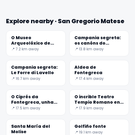
Explore nearby · San Gregorio Matese
O Museo
Campania segreta:
Arqueolóxico de
os canóns do
Alife
Caccaviola
📍 7.2 km away
📍 13.8 km away
Campania segreta:
Aldea de
Le Forre di Lavello
Fontegreca
📍 16.7 km away
📍 17.4 km away
O Ciprés da
O incrible Teatro
Fontegreca, unha
Tempio Romano en
fada lugar
Pietravairano
📍 17.5 km away
📍 17.9 km away
Santa María del
Golfiño fonte
Molise
📍 19.1 km away