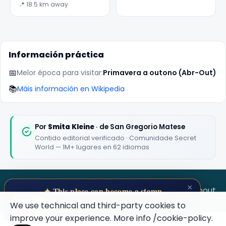
📍 18.5 km away
Información práctica
📅
Melor época para visitar:
Primavera a outono (Abr-Out)
📚
Máis información en Wikipedia
Por
Smita Kleine
· de San Gregorio Matese
Contido editorial verificado · Comunidade Secret
World — 1M+ lugares en 62 idiomas
×
SECRET WORLD
Terms
Privacy
About
✦ This place can become a stamp
Collect secret places in your Secret
We use technical and third-party cookies to
Passport.
improve your experience. More info
/cookie-policy
.