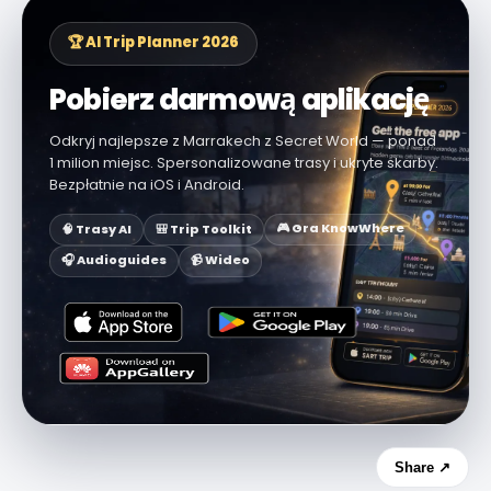
🏆 AI Trip Planner 2026
Pobierz darmową aplikację
Odkryj najlepsze z Marrakech z Secret World — ponad
1 milion miejsc. Spersonalizowane trasy i ukryte skarby.
Bezpłatnie na iOS i Android.
🎮 Gra KnowWhere
🧠 Trasy AI
🎒 Trip Toolkit
🎧 Audioguides
📹 Wideo
Share ↗