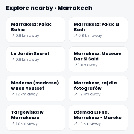
Explore nearby · Marrakech
Marrakesz: Pałac
Marrakesz: Pałac El
Bahia
Badi
📍 0.8 km away
📍 0.8 km away
Le Jardin Secret
Marrakesz: Muzeum
Dar Si Said
📍 0.8 km away
📍 1 km away
✕
Medersa (medresa)
Marrakesz, raj dla
w Ben Youssef
fotografów
📍 1.2 km away
📍 1.2 km away
Targowiska w
Dżemaa El Fna,
Marrakeszu
Marrakesz - Maroko
📍 1.3 km away
📍 1.4 km away