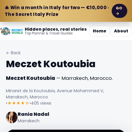
🎄 Win a month in Italy for two — €10,000 ·
GO
→
The Secret Italy Prize
Hidden places, real stories
Home
About
Trip Planner & Travel Guides
← Back
Meczet Koutoubia
Meczet Koutoubia
— Marrakech, Marocco.
Minaret de la Koutoubia, Avenue Mohammed V,
Marrakech, Marocco
•
★★★★☆
•
405 views
Rania Nadal
Marrakech