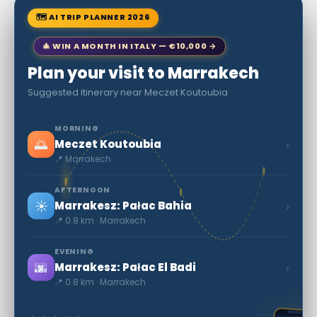
🗺 AI TRIP PLANNER 2026
🎄 WIN A MONTH IN ITALY — €10,000 →
Plan your visit to Marrakech
Suggested itinerary near Meczet Koutoubia
MORNING
🌅
›
Meczet Koutoubia
📍 Marrakech
AFTERNOON
☀️
›
Marrakesz: Pałac Bahia
📍 0.8 km · Marrakech
EVENING
🌆
›
Marrakesz: Pałac El Badi
📍 0.8 km · Marrakech