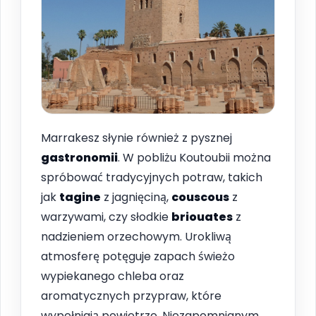
Marrakesz słynie również z pysznej
gastronomii
. W pobliżu Koutoubii można
spróbować tradycyjnych potraw, takich
jak
tagine
z jagnięciną,
couscous
z
warzywami, czy słodkie
briouates
z
nadzieniem orzechowym. Urokliwą
atmosferę potęguje zapach świeżo
wypiekanego chleba oraz
aromatycznych przypraw, które
wypełniają powietrze. Niezapomnianym