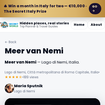
🎄 Win a month in Italy for two — €10,000 ·
GO
→
The Secret Italy Prize
Hidden places, real stories
Home
About
Trip Planner & Travel Guides
← Back
Meer van Nemi
Meer van Nemi
— Lago di Nemi, Italia.
Lago di Nemi, Città metropolitana di Roma Capitale, Italia
•
★★★★☆
•
189 views
Maria Sputnik
Lago di Nemi