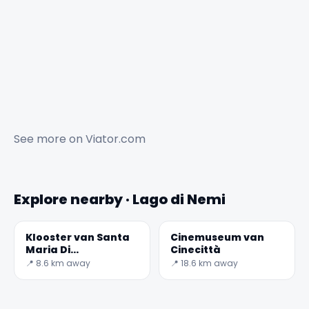
See more on
Viator.com
Explore nearby · Lago di Nemi
Klooster van Santa
Cinemuseum van
Maria Di
Cinecittà
Grottaferrata
📍 8.6 km away
📍 18.6 km away