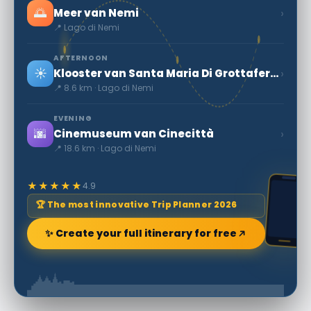
🌅
›
Meer van Nemi
📍 Lago di Nemi
AFTERNOON
☀️
›
Klooster van Santa Maria Di Grottaferrata
📍 8.6 km · Lago di Nemi
EVENING
🌆
›
Cinemuseum van Cinecittà
📍 18.6 km · Lago di Nemi
★★★★★
4.9
🏆 The most innovative Trip Planner 2026
✨ Create your full itinerary for free