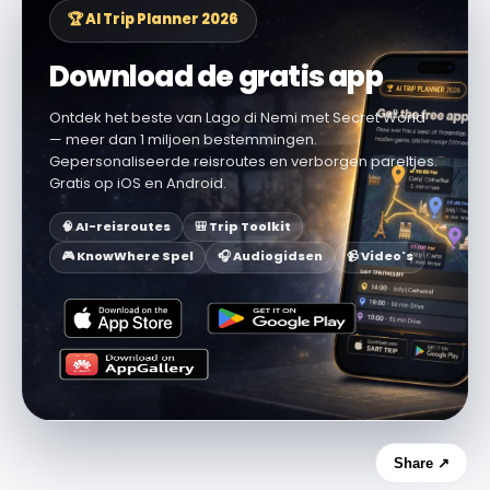
🏆 AI Trip Planner 2026
Download de gratis app
Ontdek het beste van Lago di Nemi met Secret World
— meer dan 1 miljoen bestemmingen.
Gepersonaliseerde reisroutes en verborgen pareltjes.
Gratis op iOS en Android.
🧠 AI-reisroutes
🎒 Trip Toolkit
🎮 KnowWhere Spel
🎧 Audiogidsen
📹 Video's
Share ↗