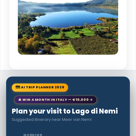
🗺 AI TRIP PLANNER 2026
🎄 WIN A MONTH IN ITALY — €10,000 →
Plan your visit to Lago di Nemi
Suggested itinerary near Meer van Nemi
MORNING