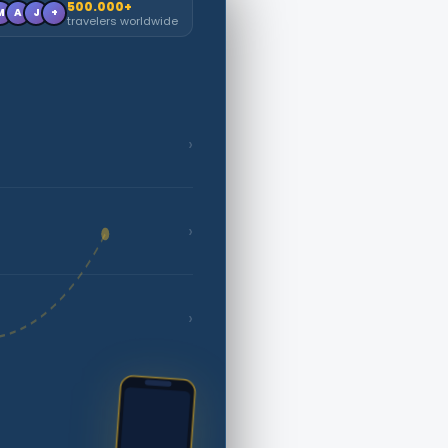
500.000+
M
A
J
+
travelers worldwide
›
›
›