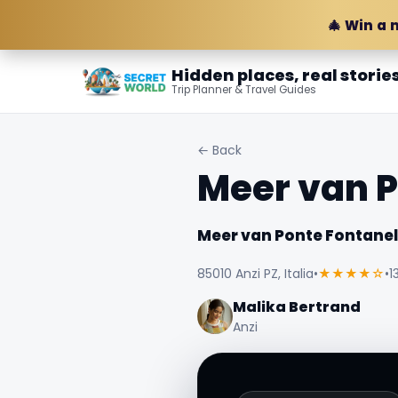
🎄 Win a 
Hidden places, real storie
Trip Planner & Travel Guides
← Back
Meer van P
Meer van Ponte Fontanel
85010 Anzi PZ, Italia
•
★★★★☆
•
1
Malika Bertrand
Anzi