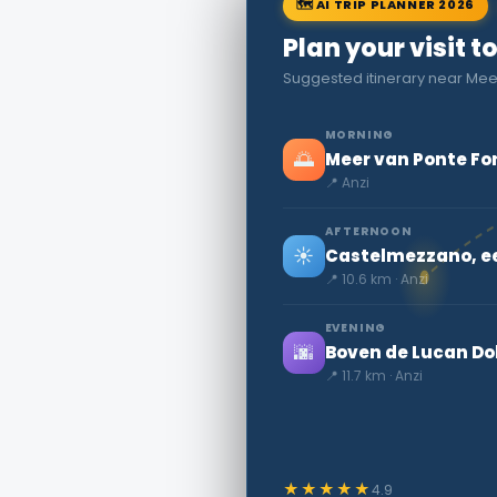
🗺 AI TRIP PLANNER 2026
Plan your visit t
Suggested itinerary near Mee
MORNING
🌅
Meer van Ponte Fo
📍 Anzi
AFTERNOON
☀️
Castelmezzano, ee
📍 10.6 km · Anzi
EVENING
🌆
Boven de Lucan Do
📍 11.7 km · Anzi
★★★★★
4.9