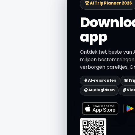
🏆 AI Trip Planner 2026
Downloa
app
Ontdek het beste van 
miljoen bestemmingen.
verborgen pareltjes. Gr
🧠 AI-reisroutes
🎒 Tr
🎧 Audiogidsen
📹 Vid