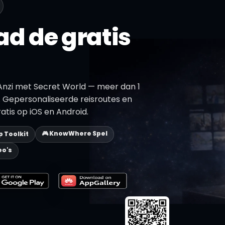
d de gratis
Anzi met Secret World — meer dan 1
 Gepersonaliseerde reisroutes en
atis op iOS en Android.
🎮 KnowWhere Spel
ip Toolkit
eo's