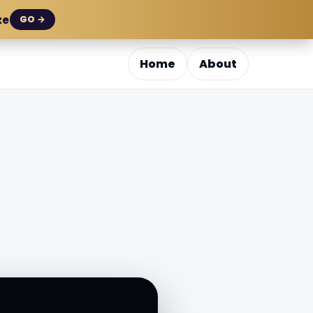
ze
GO →
Home
About