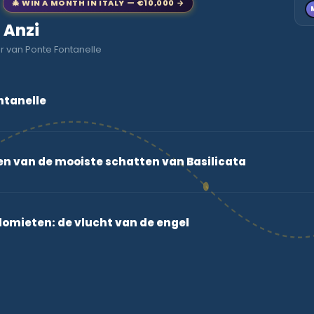
🎄 WIN A MONTH IN ITALY — €10,000 →
o Anzi
r van Ponte Fontanelle
ntanelle
n van de mooiste schatten van Basilicata
lomieten: de vlucht van de engel