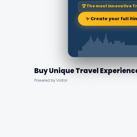
🏆 The most innovative T
✨ Create your full iti
Buy Unique Travel Experienc
Powered by Viator