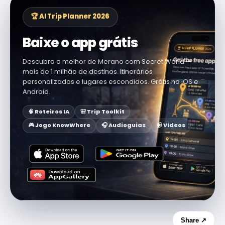
🏆 AI Trip Planner 2026
Baixe o app grátis
Descubra o melhor de Merano com Secret World —
mais de 1 milhão de destinos. Itinerários
personalizados e lugares escondidos. Grátis no iOS e
Android.
🧠 Roteiros IA
🎒 Trip Toolkit
🎮 Jogo KnowWhere
🎧 Audioguias
📹 Vídeos
Share ↗