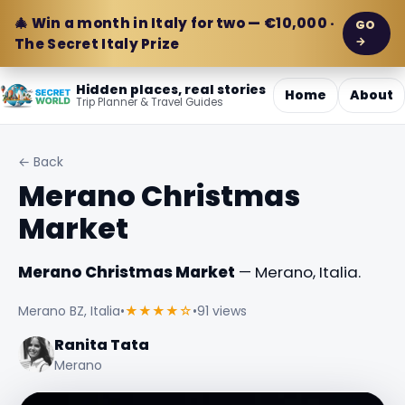
🎄 Win a month in Italy for two — €10,000 ·
GO
→
The Secret Italy Prize
Hidden places, real stories
Home
About
Trip Planner & Travel Guides
← Back
Merano Christmas
Market
Merano Christmas Market
— Merano, Italia.
Merano BZ, Italia
•
★★★★☆
•
91 views
Ranita Tata
Merano