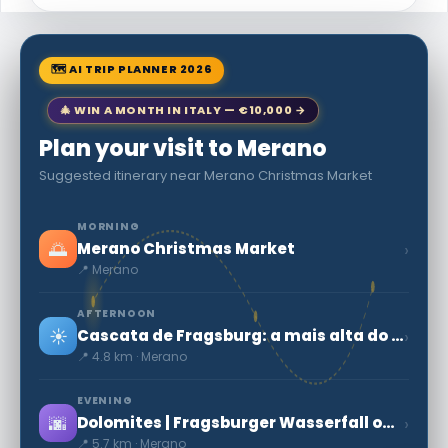
🗺 AI TRIP PLANNER 2026
🎄 WIN A MONTH IN ITALY — €10,000 →
Plan your visit to Merano
Suggested itinerary near Merano Christmas Market
MORNING
🌅
›
Merano Christmas Market
📍 Merano
AFTERNOON
☀️
›
Cascata de Fragsburg: a mais alta do Tirol do Sul
📍 4.8 km · Merano
EVENING
🌆
›
Dolomites | Fragsburger Wasserfall ou Cascata del rio Sinigo
📍 5.7 km · Merano