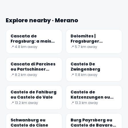
Explore nearby · Merano
Cascata de
Dolomites |
Fragsburg: a mais
Fragsburger
alta do Tirol do Sul
Wasserfall ou
📍 4.8 km away
📍 5.7 km away
Cascata del rio
Sinigo
Cascata di Parcines
Castelo De
ou Partschinser
Zwingenberg
Wasserfall
📍 8.2 km away
📍 11.8 km away
Castelo de Fahlburg
Castelo de
ou Castelo do Vale
Katzenzungen ou
Castelo de cat em
📍 13.2 km away
📍 13.3 km away
Prissiano
Schwanburg ou
Burg Payrsberg ou
Castelo do Cisne
Castelo de Bavaro