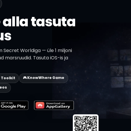
 alla tasuta
us
Secret Worldiga — üle 1 miljoni
ud marsruudid. Tasuta iOS-is ja
🎮 KnowWhere Game
p Toolkit
deos