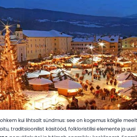
ohkem kui lihtsalt sündmus: see on kogemus kõigile meelt
tu, traditsioonilist käsitööd, folkloristilisi elemente ja uus