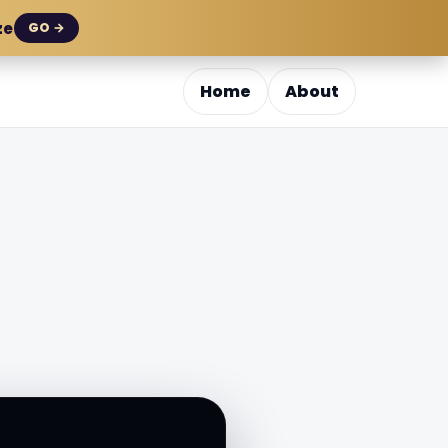
ze
GO →
Home
About