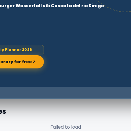
burger Wasserfall või Cascata del rio Sinigo
rip Planner 2026
nerary for free
es
Failed to load