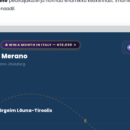
ano
peaväljakutel ja hõlmab enamikku kesklinnast. Enamik
naadil.
🎄 WIN A MONTH IN ITALY — €10,000 →
to Merano
ano Jõuluturg
õrgeim Lõuna-Tiroolis