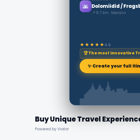
🌆
Dolomiidid / Frags
📍 5.7 km · Merano
★★★★★
4.9
🏆 The most innovative T
✨ Create your full iti
Buy Unique Travel Experienc
Powered by Viator