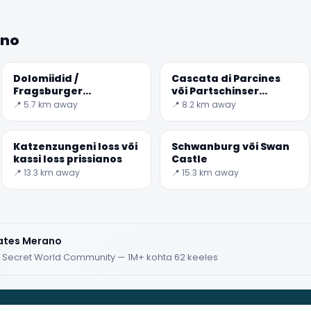
ano
Dolomiidid /
Cascata di Parcines
Fragsburger
või Partschinser
Wasserfall või
Wasserfall
📍 5.7 km away
📍 8.2 km away
Cascata del rio Sinigo
Katzenzungeni loss või
Schwanburg või Swan
kassi loss prissianos
Castle
📍 13.3 km away
📍 15.3 km away
lates Merano
 · Secret World Community — 1M+ kohta 62 keeles