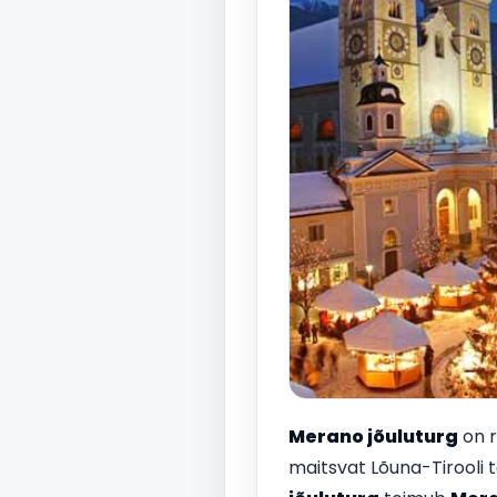
Merano
jõuluturg
on r
maitsvat Lõuna-Tirooli toi