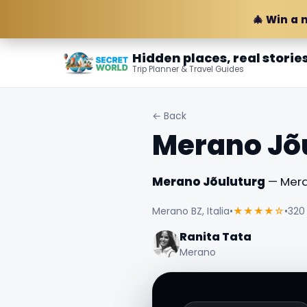
🎄 Win a 
Hidden places, real storie
Trip Planner & Travel Guides
← Back
Merano Jõ
Merano Jõuluturg
— Meran
Merano BZ, Italia
•
★★★★☆
•
320
Ranita Tata
Merano