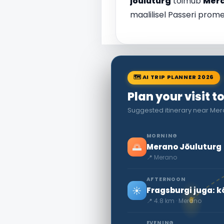
jõuluturg
toimub
Mer
maalilisel Passeri prome
🗺 AI TRIP PLANNER 2026
Plan your visit 
Suggested itinerary near Mer
MORNING
🌅
Merano Jõuluturg
📍 Merano
AFTERNOON
☀️
Fragsburgi juga: k
📍 4.8 km · Merano
EVENING