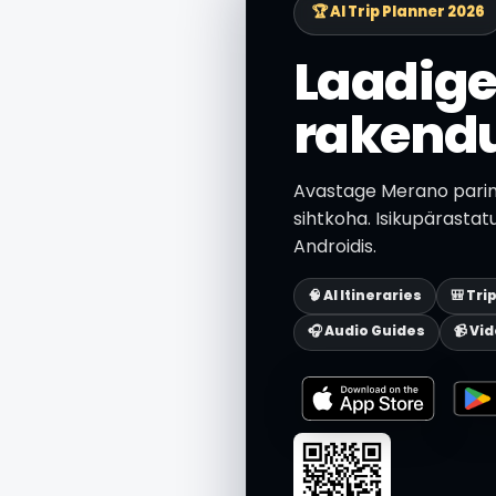
🏆 AI Trip Planner 2026
Laadige
rakend
Avastage Merano parim 
sihtkoha. Isikupärastat
Androidis.
🧠 AI Itineraries
🎒 Tri
🎧 Audio Guides
📹 Vi