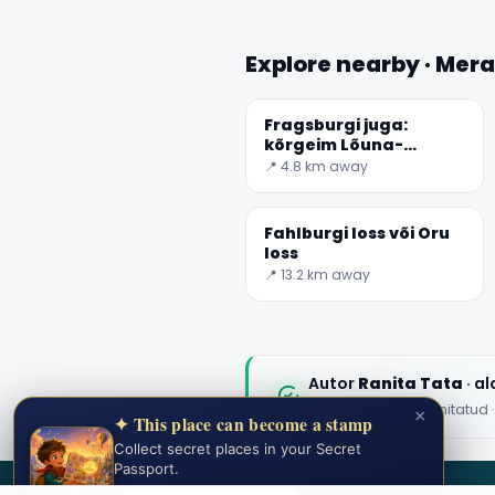
Explore nearby · Mer
Fragsburgi juga:
kõrgeim Lõuna-
Tiroolis
📍 4.8 km away
Fahlburgi loss või Oru
loss
📍 13.2 km away
Autor
Ranita Tata
· a
Toimetuse sisu kinnitatud
×
✦ This place can become a stamp
Collect secret places in your Secret
Passport.