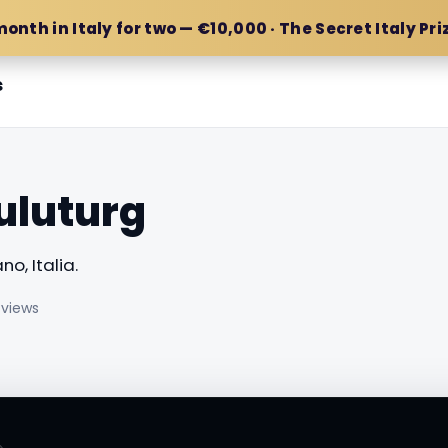
month in Italy for two — €10,000 · The Secret Italy Pri
s
uluturg
o, Italia.
 views