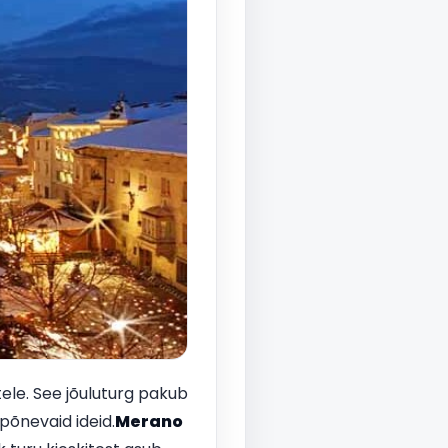
ele. See jõuluturg pakub
i põnevaid ideid.
Merano