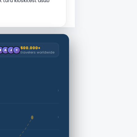
 turu kioskitest asub
500.000+
M
A
J
+
travelers worldwide
›
›