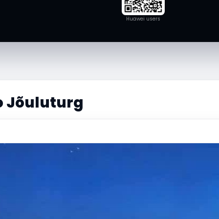
Huawei users
 Jõuluturg