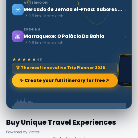
AFTERNOON
☀️
›
Mercado de Jemaa el-Fnaa: Sabores e Sons de Marrocos
📍 0.5 km · Marrakech
EVENING
🌆
›
Marraquexe: O Palácio Da Bahia
📍 0.8 km · Marrakech
★★★★★
4.9
🏆 The most innovative Trip Planner 2026
✨ Create your full itinerary for free
Buy Unique Travel Experiences
Powered by Viator