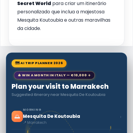
Secret World
para criar um itinerário
personalizado que inclua a majestosa
Mesquita Koutoubia e outras maravilhas
da cidade.
🗺 AI TRIP PLANNER 2026
🎄 WIN A MONTH IN ITALY — €10,000 →
Plan your visit to Marrakech
Suggested itinerary near Mesquita De Koutoubia
MORNING
🌅
›
Mesquita De Koutoubia
📍 Marrakech