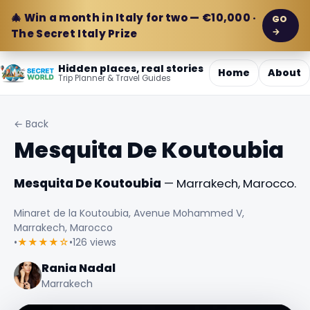
🎄 Win a month in Italy for two — €10,000 ·
GO
→
The Secret Italy Prize
Hidden places, real stories
Home
About
Trip Planner & Travel Guides
← Back
Mesquita De Koutoubia
Mesquita De Koutoubia
— Marrakech, Marocco.
Minaret de la Koutoubia, Avenue Mohammed V,
Marrakech, Marocco
•
★★★★☆
•
126 views
Rania Nadal
Marrakech