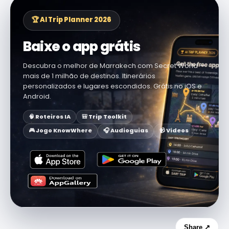
🏆 AI Trip Planner 2026
Baixe o app grátis
Descubra o melhor de Marrakech com Secret World —
mais de 1 milhão de destinos. Itinerários
personalizados e lugares escondidos. Grátis no iOS e
Android.
🧠 Roteiros IA
🎒 Trip Toolkit
🎮 Jogo KnowWhere
🎧 Audioguias
📹 Vídeos
Share ↗