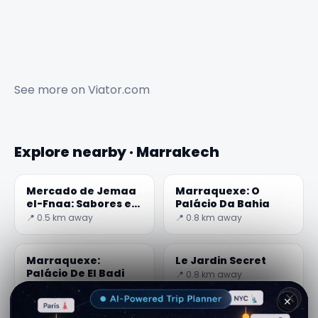
See more on
Viator.com
Explore nearby · Marrakech
Mercado de Jemaa
Marraquexe: O
el-Fnaa: Sabores e
Palácio Da Bahia
Sons de Marrocos
📍 0.5 km away
📍 0.8 km away
Marraquexe:
Le Jardin Secret
Palácio De El Badi
📍 0.8 km away
📍 0.8 km away
✕