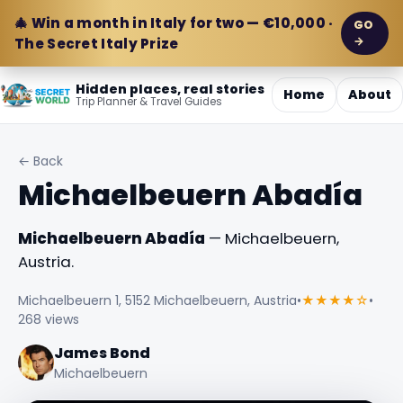
🎄 Win a month in Italy for two — €10,000 ·
GO
→
The Secret Italy Prize
Hidden places, real stories
Home
About
Trip Planner & Travel Guides
← Back
Michaelbeuern Abadía
Michaelbeuern Abadía
— Michaelbeuern,
Austria.
Michaelbeuern 1, 5152 Michaelbeuern, Austria
•
★★★★☆
•
268 views
James Bond
Michaelbeuern