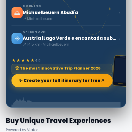
MORNING
🌅
›
Michaelbeuern Abadía
📍 Michaelbeuern
AFTERNOON
☀️
›
Austria |Lago Verde e encantada subacuático bosque
📍 14.5 km · Michaelbeuern
★★★★★
4.9
🏆 The most innovative Trip Planner 2026
✨ Create your full itinerary for free
Buy Unique Travel Experiences
Powered by Viator