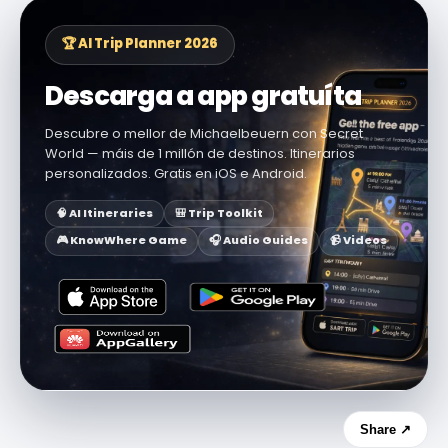
🏆 AI Trip Planner 2026
Descarga a app gratuíta
Descubre o mellor de Michaelbeuern con Secret
World — máis de 1 millón de destinos. Itinerarios
personalizados. Gratis en iOS e Android.
🧠 AI Itineraries
🎒 Trip Toolkit
🎮 KnowWhere Game
🎧 Audio Guides
📹 Videos
Share ↗