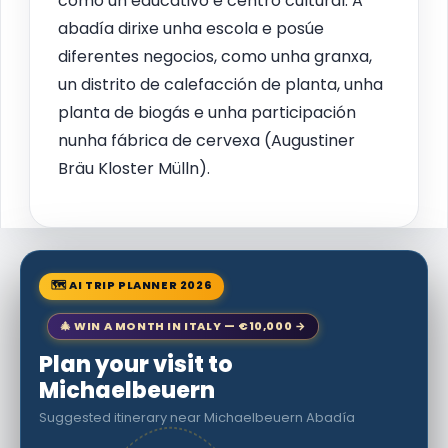
como un educativo e centro cultural. A
abadía dirixe unha escola e posúe
diferentes negocios, como unha granxa,
un distrito de calefacción de planta, unha
planta de biogás e unha participación
nunha fábrica de cervexa (Augustiner
Bräu Kloster Mülln).
🗺 AI TRIP PLANNER 2026
🎄 WIN A MONTH IN ITALY — €10,000 →
Plan your visit to
Michaelbeuern
Suggested itinerary near Michaelbeuern Abadía