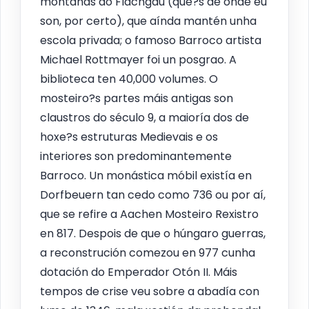
montañas do Flachgau (que?s de onde eu
son, por certo), que aínda mantén unha
escola privada; o famoso Barroco artista
Michael Rottmayer foi un posgrao. A
biblioteca ten 40,000 volumes. O
mosteiro?s partes máis antigas son
claustros do século 9, a maioría dos de
hoxe?s estruturas Medievais e os
interiores son predominantemente
Barroco. Un monástica móbil existía en
Dorfbeuern tan cedo como 736 ou por aí,
que se refire a Aachen Mosteiro Rexistro
en 817. Despois de que o húngaro guerras,
a reconstrución comezou en 977 cunha
dotación do Emperador Otón II. Máis
tempos de crise veu sobre a abadía con