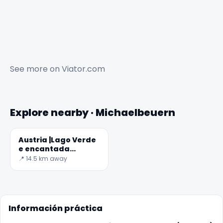
See more on
Viator.com
Explore nearby · Michaelbeuern
Austria |Lago Verde
e encantada
subacuático bosque
📍 14.5 km away
Información práctica