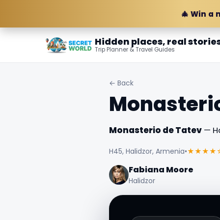
🎄 Win a 
Hidden places, real storie
Trip Planner & Travel Guides
← Back
Monasterio
Monasterio de Tatev
— Ha
H45, Halidzor, Armenia
•
★★★★
Fabiana Moore
Halidzor