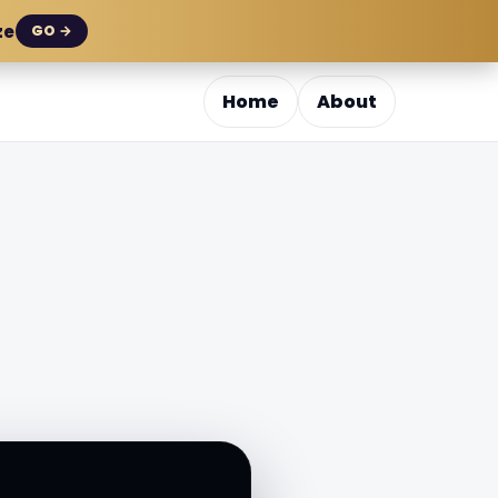
ze
GO →
Home
About