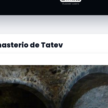
Huawei users
asterio de Tatev