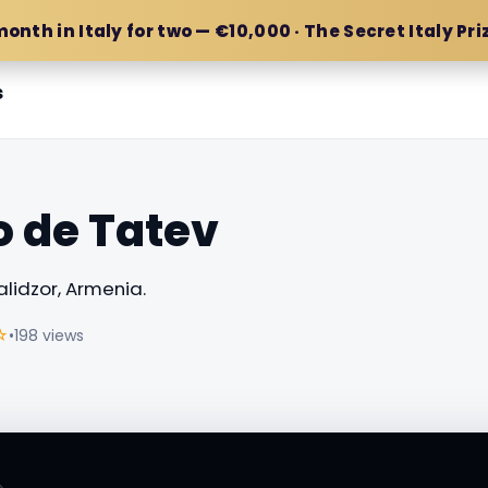
month in Italy for two — €10,000 · The Secret Italy Pri
s
 de Tatev
lidzor, Armenia.
☆
•
198 views