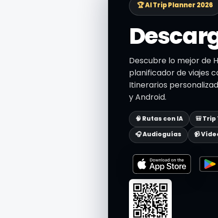
🏆 AI Trip Planner 2026
Descarg
Descubre lo mejor de H
planificador de viajes c
Itinerarios personaliza
y Android.
🧠 Rutas con IA
🎒 Trip
🎧 Audioguías
📹 Víde