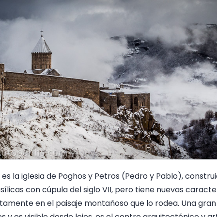
es la iglesia de Poghos y Petros (Pedro y Pablo), constru
ílicas con cúpula del siglo VII, pero tiene nuevas caracter
tamente en el paisaje montañoso que lo rodea. Una gran i
 y es visible desde lejos, es el centro arquitectónico y art