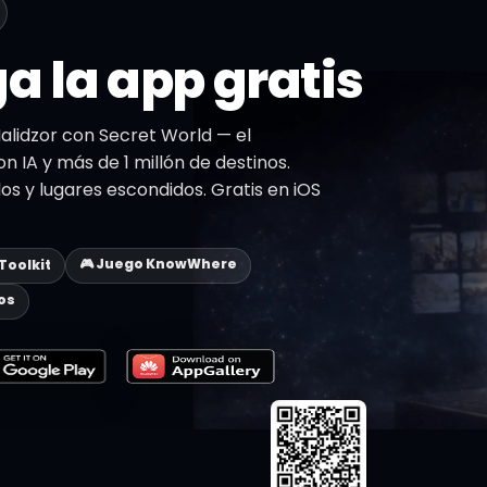
a la app gratis
alidzor con Secret World — el
on IA y más de 1 millón de destinos.
dos y lugares escondidos. Gratis en iOS
🎮 Juego KnowWhere
 Toolkit
os