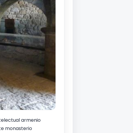
ntelectual armenio
ste monasterio