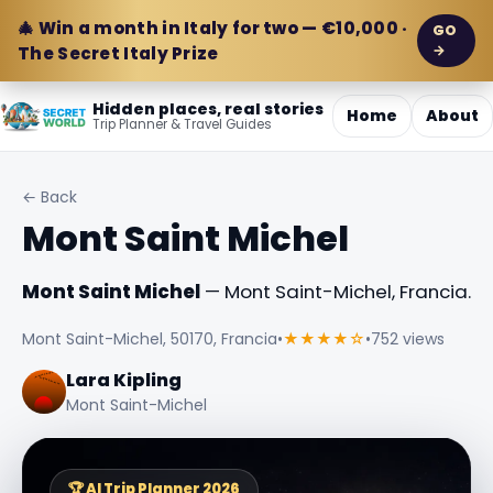
🎄 Win a month in Italy for two — €10,000 ·
GO
→
The Secret Italy Prize
Hidden places, real stories
Home
About
Trip Planner & Travel Guides
← Back
Mont Saint Michel
Mont Saint Michel
— Mont Saint-Michel, Francia.
Mont Saint-Michel, 50170, Francia
•
★★★★☆
•
752 views
Lara Kipling
Mont Saint-Michel
🏆 AI Trip Planner 2026