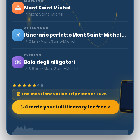
MORNING
🌅
›
Mont Saint Michel
📍 Mont Saint-Michel
AFTERNOON
☀️
›
Itinerario perfetto Mont Saint-Michel con AI nel 2026
📍 0 km · Mont Saint-Michel
EVENING
🌆
›
Baia degli alligatori
📍 3.8 km · Mont Saint-Michel
★★★★★
4.9
🏆 The most innovative Trip Planner 2026
✨ Create your full itinerary for free