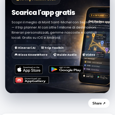
Scarica l'app gratis
Scopri il meglio di Mont Saint-Michel con Secret World
— il trip planner AI con oltre 1 milione di destinazioni.
Itinerari personalizzati, gemme nascoste e consigli
locali. Gratis su iOS e Android.
🧠 Itinerari AI
🎒 Trip Toolkit
🎮 Gioco KnowWhere
🎧 Guide Audio
📹 Video
Share ↗