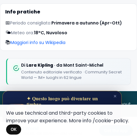
Info pratiche
📅
Periodo consigliato:
Primavera a autunno (Apr-Ott)
🌤️
Meteo ora:
18°C, Nuvoloso
📚
Maggiori info su Wikipedia
🏆
🏆 #1 Trip Planner 2026
Rated best travel app worldwide
Di
Lara Kipling
· da Mont Saint-Michel
Contenuto editoriale verificato · Community Secret
★★★★★
World — 1M+ luoghi in 62 lingue
Keep Exploring the World
×
✦ Questo luogo può diventare un
1,000,000+ places in your pocket. Free.
SECRET WORLD
Terms
Privacy
About
timbro
Colleziona i posti segreti nel tuo Secret
We use technical and third-party cookies to
Passport.
improve your experience. More info
/cookie-policy
.
Apri il tuo Passaporto →
Secret World
Maybe later
×
OK
Get the app
Hidden places, real stories — plan your trip