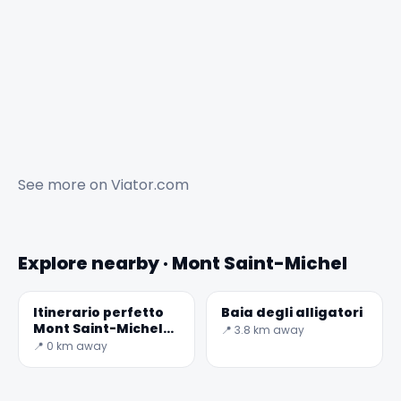
See more on
Viator.com
Explore nearby · Mont Saint-Michel
Itinerario perfetto
Baia degli alligatori
Mont Saint-Michel
📍 3.8 km away
con AI nel 2026
📍 0 km away
✕