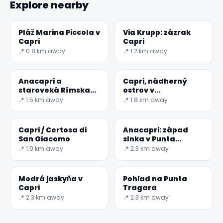
Explore nearby
Pláž Marina Piccola v
Via Krupp: zázrak
Capri
Capri
📍 0.8 km away
📍 1.2 km away
Anacapri a
Capri, nádherný
staroveká Rímska
ostrov v
Vila
Neapolskom zálive
📍 1.5 km away
📍 1.8 km away
✕
Capri / Certosa di
Anacapri: západ
San Giacomo
slnka v Punta
Carena
📍 1.9 km away
📍 2.3 km away
Modrá jaskyňa v
Pohľad na Punta
Capri
Tragara
📍 2.3 km away
📍 2.3 km away