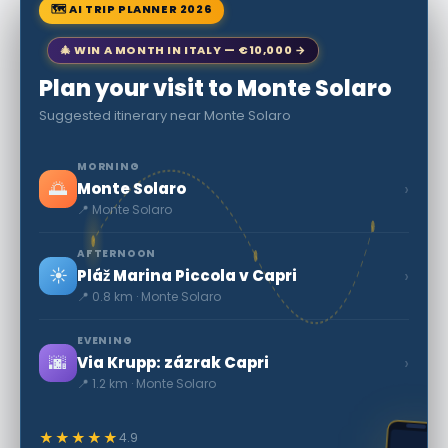
🗺 AI TRIP PLANNER 2026
🎄 WIN A MONTH IN ITALY — €10,000 →
Plan your visit to Monte Solaro
Suggested itinerary near Monte Solaro
MORNING
🌅
›
Monte Solaro
📍 Monte Solaro
AFTERNOON
☀️
›
Pláž Marina Piccola v Capri
📍 0.8 km · Monte Solaro
EVENING
🌆
›
Via Krupp: zázrak Capri
📍 1.2 km · Monte Solaro
★★★★★
4.9