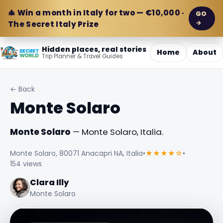
🎄 Win a month in Italy for two — €10,000 ·
GO
→
The Secret Italy Prize
Hidden places, real stories
Home
About
Trip Planner & Travel Guides
← Back
Monte Solaro
Monte Solaro
— Monte Solaro, Italia.
Monte Solaro, 80071 Anacapri NA, Italia
•
★★★★☆
•
154 views
Clara Illy
Monte Solaro