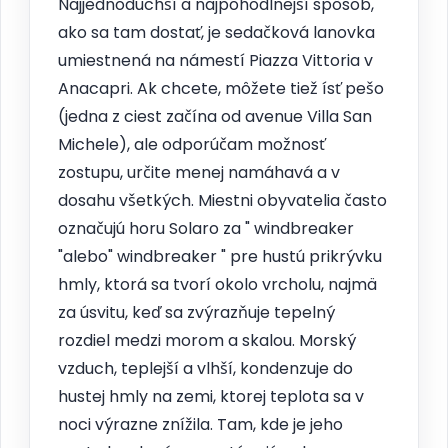
Najjednoduchší a najpohodlnejší spôsob,
ako sa tam dostať, je sedačková lanovka
umiestnená na námestí Piazza Vittoria v
Anacapri. Ak chcete, môžete tiež ísť pešo
(jedna z ciest začína od avenue Villa San
Michele), ale odporúčam možnosť
zostupu, určite menej namáhavá a v
dosahu všetkých. Miestni obyvatelia často
označujú horu Solaro za " windbreaker
"alebo" windbreaker " pre hustú prikrývku
hmly, ktorá sa tvorí okolo vrcholu, najmä
za úsvitu, keď sa zvýrazňuje tepelný
rozdiel medzi morom a skalou. Morský
vzduch, teplejší a vlhší, kondenzuje do
hustej hmly na zemi, ktorej teplota sa v
noci výrazne znížila. Tam, kde je jeho