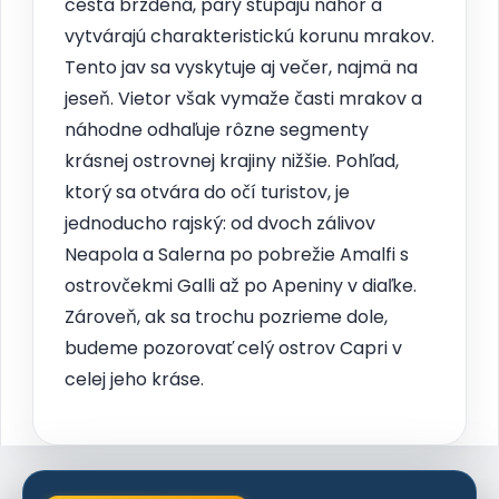
cesta brzdená, pary stúpajú nahor a
vytvárajú charakteristickú korunu mrakov.
Tento jav sa vyskytuje aj večer, najmä na
jeseň. Vietor však vymaže časti mrakov a
náhodne odhaľuje rôzne segmenty
krásnej ostrovnej krajiny nižšie. Pohľad,
ktorý sa otvára do očí turistov, je
jednoducho rajský: od dvoch zálivov
Neapola a Salerna po pobrežie Amalfi s
ostrovčekmi Galli až po Apeniny v diaľke.
Zároveň, ak sa trochu pozrieme dole,
budeme pozorovať celý ostrov Capri v
celej jeho kráse.