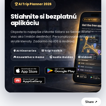
🏆 AI Trip Planner 2026
Stiahnite si bezplatnú
aplikáciu
Objavte to najlepšie z Monte Solaro so Secret World —
viac ako 1 milión destinácií. Personalizované itineráre a
skryté klenoty. Zadarmo na iOS a Android.
🧠 AI Itineraries
🎒 Trip Toolkit
🎮 KnowWhere Game
🎧 Audio Guides
📹 Videos
Share ↗