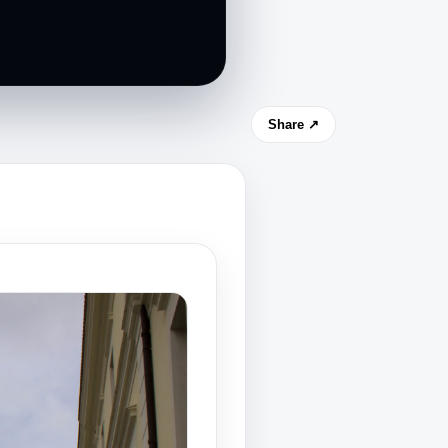
Share ↗