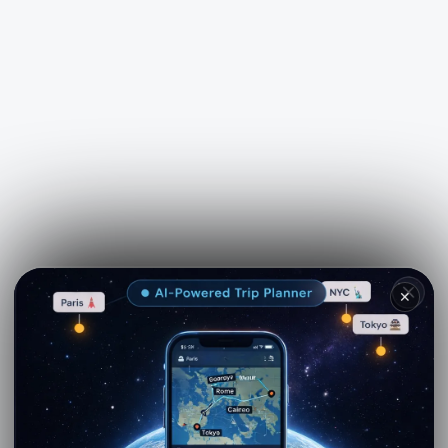
See more on
Viator.com
✕
Explore nearby · Larino
Limosano: Una joya