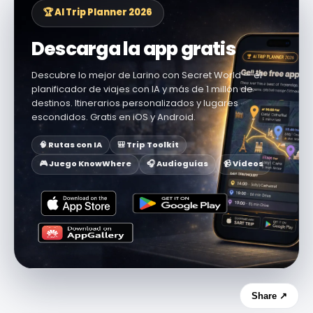
🏆 AI Trip Planner 2026
Descarga la app gratis
Descubre lo mejor de Larino con Secret World — el
planificador de viajes con IA y más de 1 millón de
destinos. Itinerarios personalizados y lugares
escondidos. Gratis en iOS y Android.
🧠 Rutas con IA
🎒 Trip Toolkit
🎮 Juego KnowWhere
🎧 Audioguías
📹 Vídeos
Share ↗