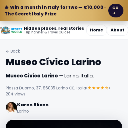
🎄 Win a month in Italy for two — €10,000 ·
GO
→
The Secret Italy Prize
Hidden places, real stories
Home
About
Trip Planner & Travel Guides
← Back
Museo Cívico Larino
Museo Cívico Larino
— Larino, Italia.
Piazza Duomo, 37, 86035 Larino CB, Italia
•
★★★★☆
•
204 views
Karen Blixen
Larino