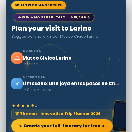
🗺 AI TRIP PLANNER 2026
🎄 WIN A MONTH IN ITALY — €10,000 →
Plan your visit to Larino
Suggested itinerary near Museo Cívico Larino
MORNING
🌅
›
Museo Cívico Larino
📍 Larino
AFTERNOON
☀️
›
Limosano: Una joya en los pasos de Checco Zalone
📍 8.4 km · Larino
★★★★★
4.9
🏆 The most innovative Trip Planner 2026
✨ Create your full itinerary for free