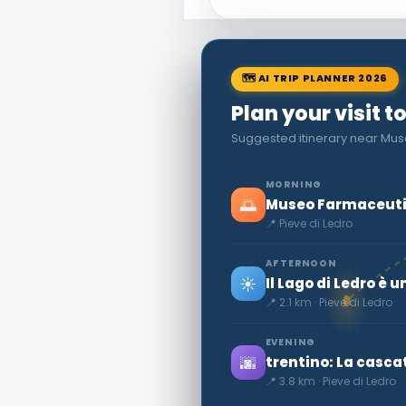
🗺 AI TRIP PLANNER 2026
Plan your visit t
Suggested itinerary near Mus
MORNING
🌅
Museo Farmaceuti
📍 Pieve di Ledro
AFTERNOON
☀️
Il Lago di Ledro è u
📍 2.1 km · Pieve di Ledro
EVENING
🌆
trentino: La casca
📍 3.8 km · Pieve di Ledro