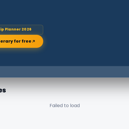
rip Planner 2026
nerary for free
es
Failed to load