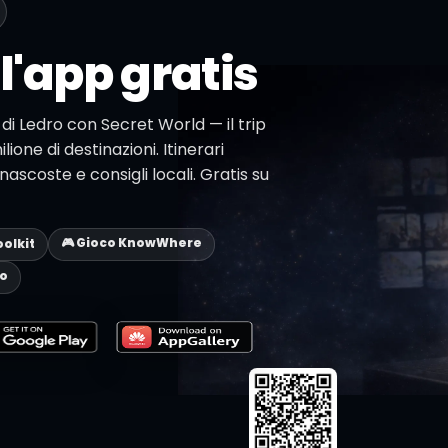
l'app gratis
e di Ledro con Secret World — il trip
lione di destinazioni. Itinerari
ascoste e consigli locali. Gratis su
🎮 Gioco KnowWhere
oolkit
eo