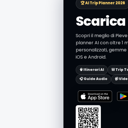
🏆 AI Trip Planner 2026
Scarica 
Scopri il meglio di Piev
planner AI con oltre 1 mi
personalizzati, gemme n
iOS e Android.
🧠 Itinerari AI
🎒 Trip T
🎧 Guide Audio
📹 Vid