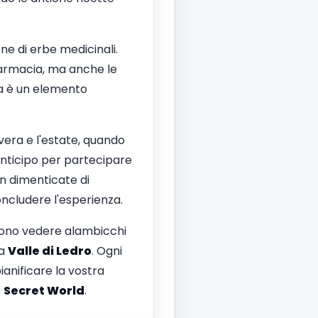
one di erbe medicinali.
 farmacia, ma anche le
na è un elemento
vera e l'estate, quando
n anticipo per partecipare
on dimenticate di
ncludere l'esperienza.
sono vedere alambicchi
la
Valle di Ledro
. Ogni
ianificare la vostra
p
Secret World
.