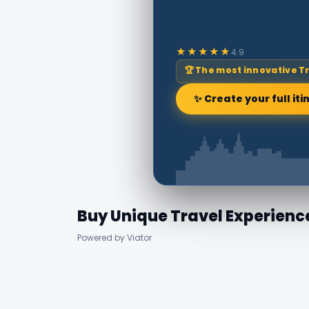
★★★★★
4.9
🏆 The most innovative T
✨ Create your full iti
Buy Unique Travel Experienc
Powered by Viator