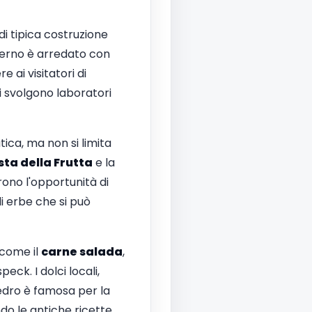
i tipica costruzione
nterno è arredato con
 ai visitatori di
i svolgono laboratori
ca, ma non si limita
sta della Frutta
e la
rono l'opportunità di
di erbe che si può
 come il
carne salada
,
eck. I dolci locali,
 Ledro è famosa per la
do le antiche ricette