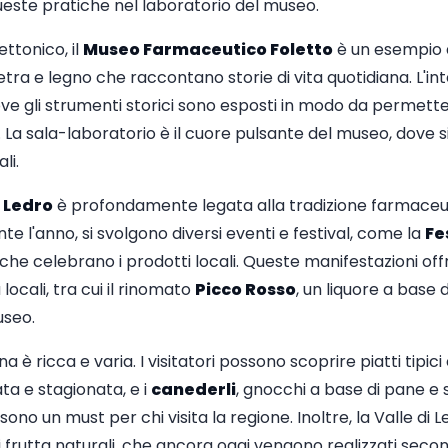
 queste pratiche nel laboratorio del museo.
ettonico, il
Museo Farmaceutico Foletto
è un esempio d
tra e legno che raccontano storie di vita quotidiana. L'i
ve gli strumenti storici sono esposti in modo da permettere
La sala-laboratorio è il cuore pulsante del museo, dove s
li.
i Ledro
è profondamente legata alla tradizione farmaceuti
te l'anno, si svolgono diversi eventi e festival, come la
Fe
 che celebrano i prodotti locali. Queste manifestazioni off
locali, tra cui il rinomato
Picco Rosso
, un liquore a base 
useo.
 è ricca e varia. I visitatori possono scoprire piatti tipici
ta e stagionata, e i
canederli
, gnocchi a base di pane e sp
 sono un must per chi visita la regione. Inoltre, la Valle di
i frutta naturali, che ancora oggi vengono realizzati secon