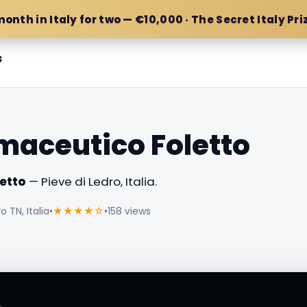
month in Italy for two — €10,000 · The Secret Italy Pri
s
maceutico Foletto
etto
— Pieve di Ledro, Italia.
 TN, Italia
•
★★★★☆
•
158 views