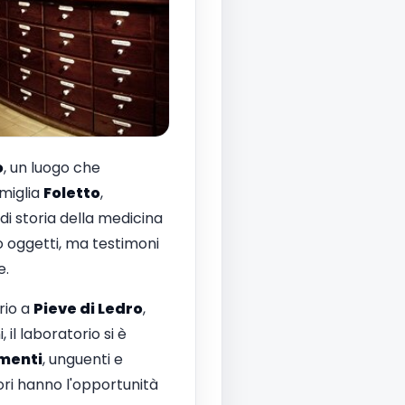
o
, un luogo che
amiglia
Foletto
,
di storia della medicina
lo oggetti, ma testimoni
e.
rio a
Pieve di Ledro
,
il laboratorio si è
menti
, unguenti e
tori hanno l'opportunità