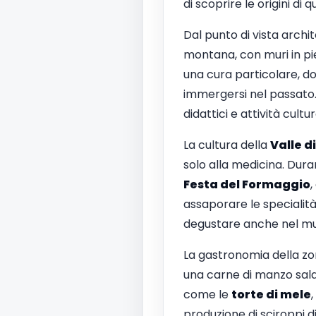
di scoprire le origini di
Dal punto di vista archit
montana, con muri in pie
una cura particolare, do
immergersi nel passato. 
didattici e attività cultura
La cultura della
Valle d
solo alla medicina. Duran
Festa del Formaggio
,
assaporare le specialità 
degustare anche nel m
La gastronomia della zona
una carne di manzo sala
come le
torte di mele
,
produzione di sciroppi d