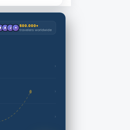
500.000+
M
A
J
+
travelers worldwide
›
›
›