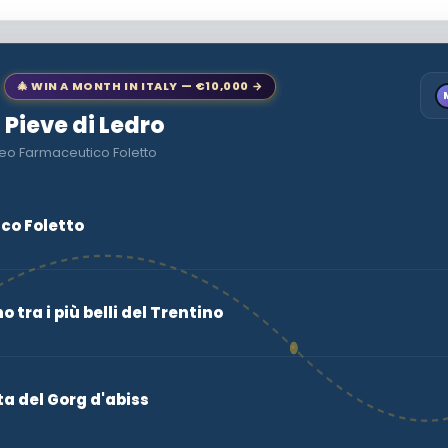
🎄 WIN A MONTH IN ITALY — €10,000 →
o Pieve di Ledro
eo Farmaceutico Foletto
co Foletto
no tra i più belli del Trentino
ta del Gorg d'abiss