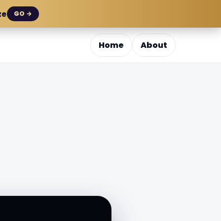
ze
GO →
Home
About