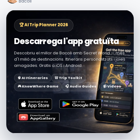
Bacoli
🏆 AI Trip Planner 2026
Descarrega l'app gratuïta
Descobriu el millor de Bacoli amb Secret World — més
d'1 milió de destinacions. Itineraris personalitzats i joies
amagades. Gratis a iOS i Android.
🧠 AI Itineraries
🎒 Trip Toolkit
🎮 KnowWhere Game
🎧 Audio Guides
📹 Videos