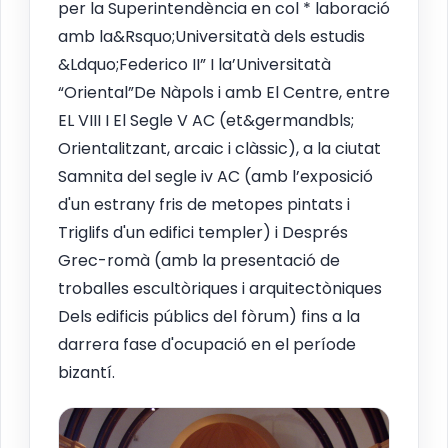
per la Superintendència en col * laboració
amb la&Rsquo;Universitatà dels estudis
&Ldquo;Federico II” I la’Universitatà
“Oriental”De Nàpols i amb El Centre, entre
EL VIII I El Segle V AC (et&germandbls;
Orientalitzant, arcaic i clàssic), a la ciutat
Samnita del segle iv AC (amb l’exposició
d'un estrany fris de metopes pintats i
Triglifs d'un edifici templer) i Després
Grec-romà (amb la presentació de
troballes escultòriques i arquitectòniques
Dels edificis públics del fòrum) fins a la
darrera fase d'ocupació en el període
bizantí.