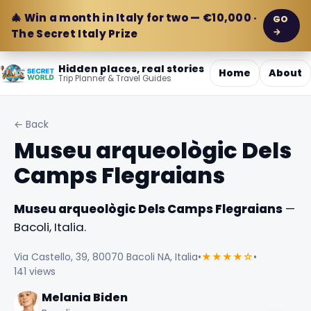
🎄 Win a month in Italy for two — €10,000 ·
GO
→
The Secret Italy Prize
Hidden places, real stories
Home
About
Trip Planner & Travel Guides
← Back
Museu arqueològic Dels
Camps Flegraians
Museu arqueològic Dels Camps Flegraians
—
Bacoli, Italia.
Via Castello, 39, 80070 Bacoli NA, Italia
•
★★★★☆
•
141 views
Melania Biden