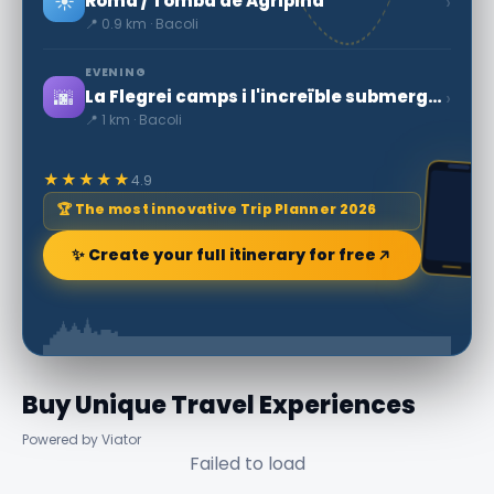
☀️
›
Roma / Tomba de Agripina
📍 0.9 km · Bacoli
EVENING
🌆
›
La Flegrei camps i l'increïble submergida parc
📍 1 km · Bacoli
★★★★★
4.9
🏆 The most innovative Trip Planner 2026
✨ Create your full itinerary for free
Buy Unique Travel Experiences
Powered by Viator
Failed to load