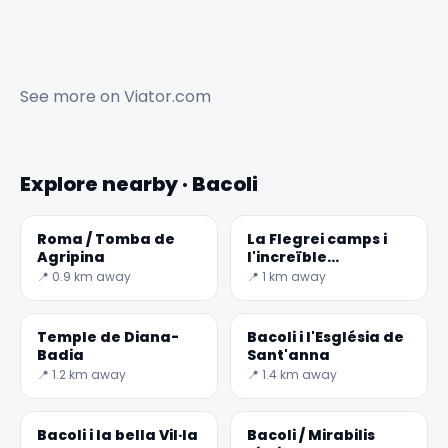
See more on
Viator.com
Explore nearby · Bacoli
Roma / Tomba de
La Flegrei camps i
Agripina
l'increïble
submergida parc
📍 0.9 km away
📍 1 km away
Temple de Diana-
Bacoli i l'Església de
Badia
Sant'anna
📍 1.2 km away
📍 1.4 km away
✕
Bacoli i la bella Vil·la
Bacoli / Mirabilis