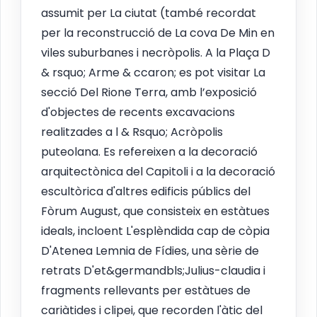
assumit per La ciutat (també recordat
per la reconstrucció de La cova De Min en
viles suburbanes i necròpolis. A la Plaça D
& rsquo; Arme & ccaron; es pot visitar La
secció Del Rione Terra, amb l’exposició
d'objectes de recents excavacions
realitzades a l & Rsquo; Acròpolis
puteolana. Es refereixen a la decoració
arquitectònica del Capitoli i a la decoració
escultòrica d'altres edificis públics del
Fòrum August, que consisteix en estàtues
ideals, incloent L'esplèndida cap de còpia
D'Atenea Lemnia de Fídies, una sèrie de
retrats D'et&germandbls;Julius-claudia i
fragments rellevants per estàtues de
cariàtides i clipei, que recorden l'àtic del