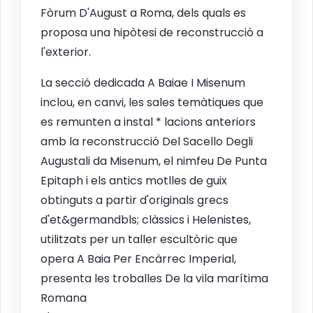
Fòrum D'August a Roma, dels quals es
proposa una hipòtesi de reconstrucció a
l'exterior.
La secció dedicada A Baiae I Misenum
inclou, en canvi, les sales temàtiques que
es remunten a instal * lacions anteriors
amb la reconstrucció Del Sacello Degli
Augustali da Misenum, el nimfeu De Punta
Epitaph i els antics motlles de guix
obtinguts a partir d'originals grecs
d'et&germandbls; clàssics i Helenistes,
utilitzats per un taller escultòric que
opera A Baia Per Encàrrec Imperial,
presenta les troballes De la vila marítima
Romana