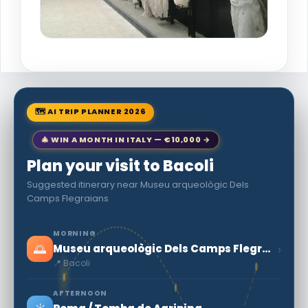
🗺 AI TRIP PLANNER 2026
🎄 WIN A MONTH IN ITALY — €10,000 →
Plan your visit to Bacoli
Suggested itinerary near Museu arqueològic Dels
Camps Flegraians
MORNING
🌅
›
Museu arqueològic Dels Camps Flegraians
📍 Bacoli
AFTERNOON