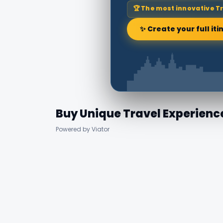
🏆 The most innovative T
✨ Create your full iti
Buy Unique Travel Experienc
Powered by Viator