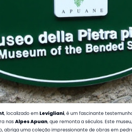
nt
, localizado em
Levigliani
, é um fascinante testemunho 
ra nas
Alpes Apuan
, que remonta a séculos. Este muse
ão, abriga uma coleção impressionante de obras em pedra