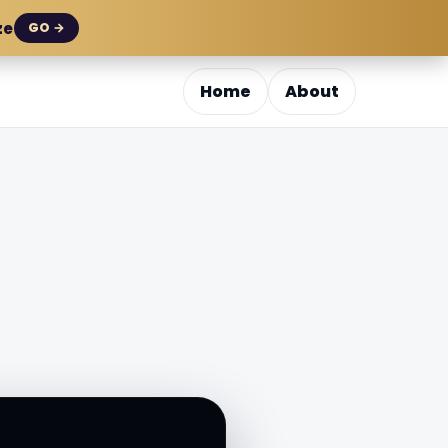
ze
GO →
Home
About