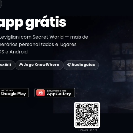
app grátis
evigliani com Secret World — mais de
inerários personalizados e lugares
OS e Android.
🎮 Jogo KnowWhere
🎧 Audioguias
Toolkit
Huawei users