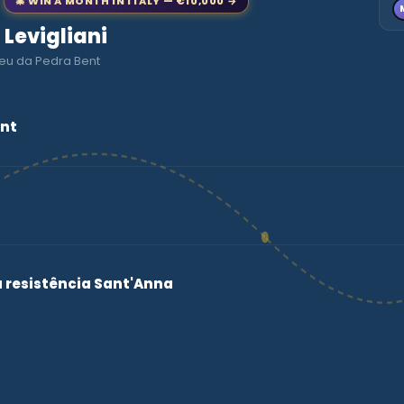
🎄 WIN A MONTH IN ITALY — €10,000 →
o Levigliani
seu da Pedra Bent
ent
a resistência Sant'Anna