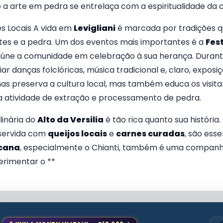
 a arte em pedra se entrelaça com a espiritualidade da
s Locais A vida em
Levigliani
é marcada por tradições q
ntes e a pedra. Um dos eventos mais importantes é a
Fes
úne a comunidade em celebração à sua herança. Durante 
ar danças folclóricas, música tradicional e, claro, expos
as preserva a cultura local, mas também educa os visita
da atividade de extração e processamento de pedra.
inária do
Alto da Versilia
é tão rica quanto sua história
 servida com
queijos locais
e
carnes curadas
, são esse
scana
, especialmente o Chianti, também é uma companh
perimentar o **