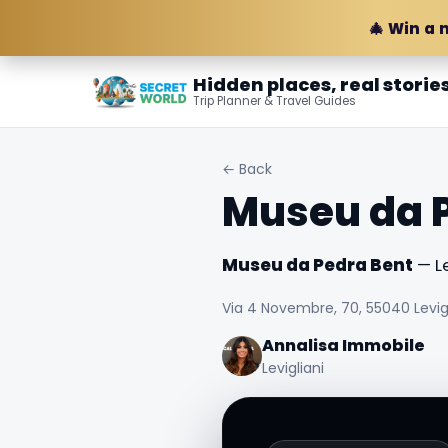
🎄 Win a 
Hidden places, real storie
Trip Planner & Travel Guides
← Back
Museu da 
Museu da Pedra Bent
— Le
Via 4 Novembre, 70, 55040 Levigli
Annalisa Immobile
Levigliani