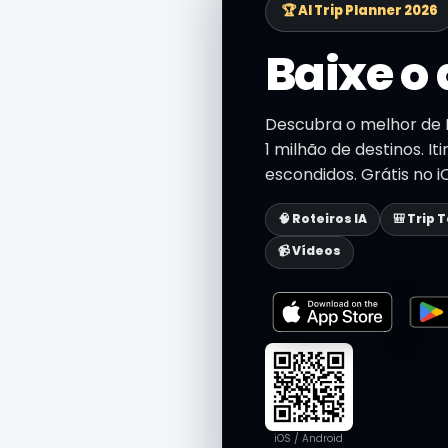
🏆 AI Trip Planner 2026
Baixe o 
Descubra o melhor de L
1 milhão de destinos. It
escondidos. Grátis no i
🧠 Roteiros IA
🎒 Trip 
📹 Vídeos
iOS / Android