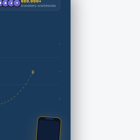
500.000+
M
A
J
+
travelers worldwide
›
›
›