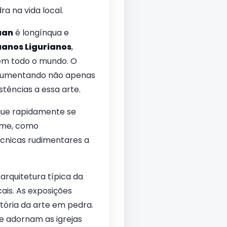
a na vida local.
uan
é longínqua e
anos Ligurianos
,
 em todo o mundo. O
documentando não apenas
tências a essa arte.
que rapidamente se
nome, como
écnicas rudimentares a
 arquitetura típica da
ais. As exposições
tória da arte em pedra.
ue adornam as igrejas