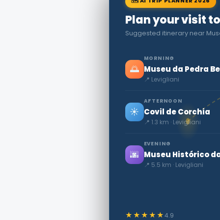
🗺 AI TRIP PLANNER 2026
Plan your visit t
Suggested itinerary near Mu
MORNING
🌅
Museu da Pedra B
📍 Levigliani
AFTERNOON
☀️
Covil de Corchia
📍 1.3 km · Levigliani
EVENING
🌆
Museu Histórico d
📍 5.5 km · Levigliani
★★★★★
4.9