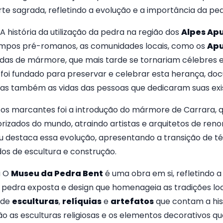
te sagrada, refletindo a evolução e a importância da pedr
A história da utilização da pedra na região dos
Alpes Ap
empos pré-romanos, as comunidades locais, como os
Apu
zidas de mármore, que mais tarde se tornariam célebres
foi fundado para preservar e celebrar esta herança, 
as também as vidas das pessoas que dedicaram suas exis
cos marcantes foi a introdução do mármore de Carrara, 
rizados do mundo, atraindo artistas e arquitetos de re
u destaca essa evolução, apresentando a transição de t
os de escultura e construção.
a O
Museu da Pedra Bent
é uma obra em si, refletindo a
pedra exposta e design que homenageia as tradições loc
 de
esculturas
,
relíquias
e
artefatos
que contam a his
ão as esculturas religiosas e os elementos decorativos q