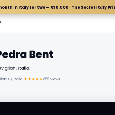
month in Italy for two — €10,000 · The Secret Italy Pri
s
Pedra Bent
vigliani, Italia.
ani LU, Italia
•
★★★★☆
•
155 views