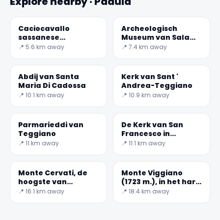
Explore nearby · Padula
Caciocavallo
Archeologisch
sassanese
Museum van Sala
opgehangen
Consilina
📍 5.6 km away
📍 7.4 km away
Abdij van Santa
Kerk van Sant '
Maria Di Cadossa
Andrea-Teggiano
📍 10.1 km away
📍 10.9 km away
🏆
🏆 #1 Trip Planner 2026
Rated best travel app worldwide
Parmarieddi van
De Kerk van San
Teggiano
Francesco in
Teggiano
📍 11 km away
📍 11.1 km away
★★★★★
Keep Exploring the World
Monte Cervati, de
Monte Viggiano
hoogste van
(1723 m.), in het hart
1,000,000+ places in your pocket. Free.
Campania
van het Apennijnse
📍 16.1 km away
📍 18.4 km away
Nationaal Park Luc