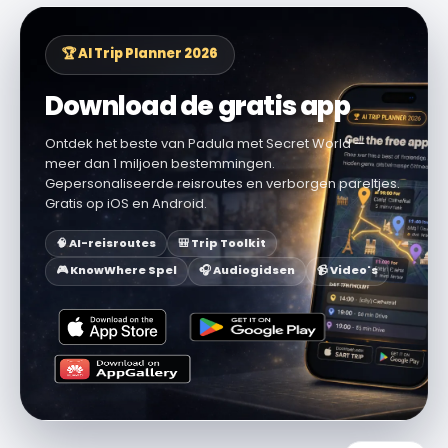
🏆 AI Trip Planner 2026
Download de gratis app
Ontdek het beste van Padula met Secret World —
meer dan 1 miljoen bestemmingen.
Gepersonaliseerde reisroutes en verborgen pareltjes.
Gratis op iOS en Android.
🧠 AI-reisroutes
🎒 Trip Toolkit
🎮 KnowWhere Spel
🎧 Audiogidsen
📹 Video's