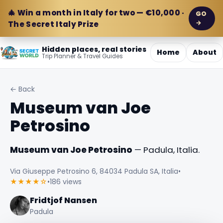
🎄 Win a month in Italy for two — €10,000 ·
GO
→
The Secret Italy Prize
Hidden places, real stories
Home
About
Trip Planner & Travel Guides
← Back
Museum van Joe
Petrosino
Museum van Joe Petrosino
— Padula, Italia.
Via Giuseppe Petrosino 6, 84034 Padula SA, Italia
•
★★★★☆
•
186 views
Fridtjof Nansen
Padula