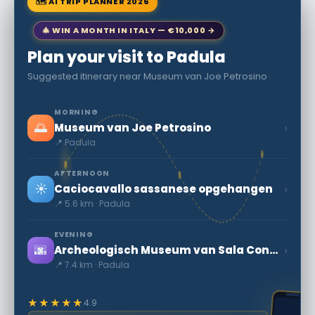
🗺 AI TRIP PLANNER 2026
🎄 WIN A MONTH IN ITALY — €10,000 →
Plan your visit to Padula
Suggested itinerary near Museum van Joe Petrosino
MORNING
🌅
›
Museum van Joe Petrosino
📍 Padula
AFTERNOON
☀️
›
Caciocavallo sassanese opgehangen
📍 5.6 km · Padula
EVENING
🌆
›
Archeologisch Museum van Sala Consilina
📍 7.4 km · Padula
★★★★★
4.9