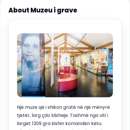
About Muzeu i grave
Një muze që i shikon gratë në një mënyrë
tjetër, larg çdo klisheje. Tashmë nga viti i
largët 1309 gra kishin komandën këtu.