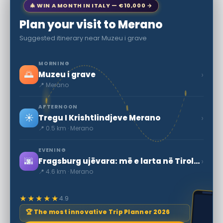
🎄 WIN A MONTH IN ITALY — €10,000 →
Plan your visit to Merano
Suggested itinerary near Muzeu i grave
MORNING
🌅
›
Muzeu i grave
📍 Merano
AFTERNOON
☀️
›
Tregu I Krishtlindjeve Merano
📍 0.5 km · Merano
EVENING
🌆
›
Fragsburg ujëvara: më e larta në Tirolin Jugor
📍 4.6 km · Merano
★★★★★
4.9
🏆 The most innovative Trip Planner 2026