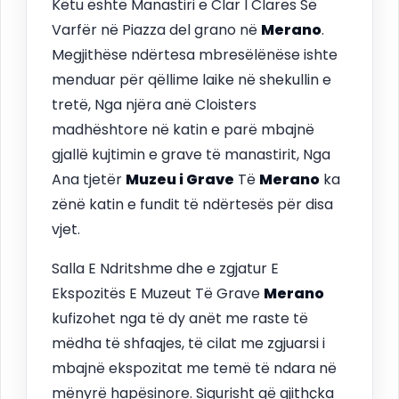
Këtu është Manastiri e Clar I Clares Së
Varfër në Piazza del grano në
Merano
.
Megjithëse ndërtesa mbresëlënëse ishte
menduar për qëllime laike në shekullin e
tretë, Nga njëra anë Cloisters
madhështore në katin e parë mbajnë
gjallë kujtimin e grave të manastirit, Nga
Ana tjetër
Muzeu i Grave
Të
Merano
ka
zënë katin e fundit të ndërtesës për disa
vjet.
Salla E Ndritshme dhe e zgjatur E
Ekspozitës E Muzeut Të Grave
Merano
kufizohet nga të dy anët me raste të
mëdha të shfaqjes, të cilat me zgjuarsi i
mbajnë ekspozitat me temë të ndara në
mënyrë hapësinore. Sigurisht që gjithçka