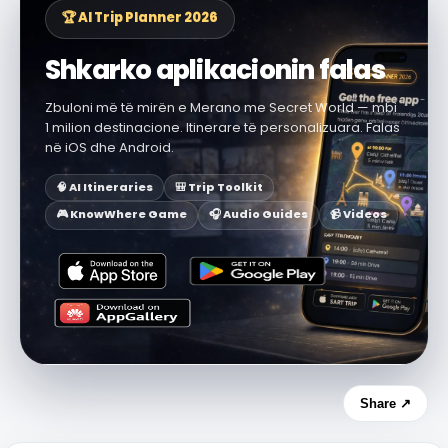
🏆 AI Trip Planner 2026
Shkarko aplikacionin falas
Zbuloni më të mirën e Merano me Secret World — mbi
1 milion destinacione. Itinerare të personalizuara. Falas
në iOS dhe Android.
🧠 AI Itineraries
🎒 Trip Toolkit
🎮 KnowWhere Game
🎧 Audio Guides
📹 Videos
Share ↗