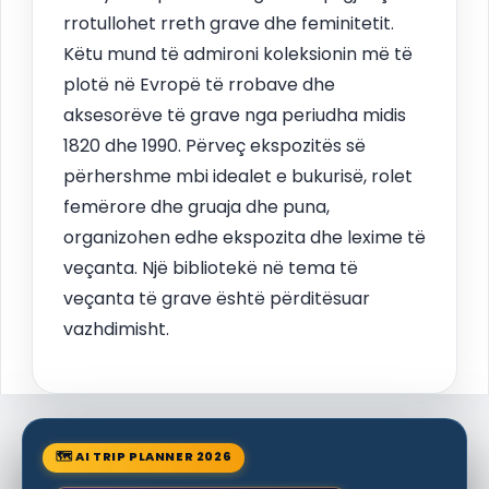
rrotullohet rreth grave dhe feminitetit.
Këtu mund të admironi koleksionin më të
plotë në Evropë të rrobave dhe
aksesorëve të grave nga periudha midis
1820 dhe 1990. Përveç ekspozitës së
përhershme mbi idealet e bukurisë, rolet
femërore dhe gruaja dhe puna,
organizohen edhe ekspozita dhe lexime të
veçanta. Një bibliotekë në tema të
veçanta të grave është përditësuar
vazhdimisht.
🗺 AI TRIP PLANNER 2026