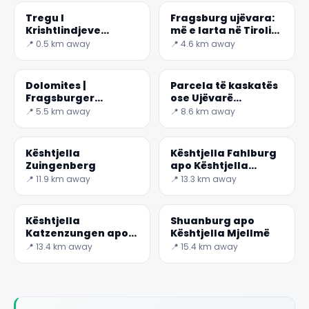
Tregu I
Fragsburg ujëvara:
Krishtlindjeve
më e larta në Tirolin
Merano
Jugor
📍 0.5 km away
📍 4.6 km away
Dolomites |
Parcela të kaskatës
Fragsburger
ose Ujëvarë
Valseraf apo
Partskineri
📍 5.5 km away
📍 8.6 km away
Cascata del Sinigo
Kështjella
Kështjella Fahlburg
Zuingenberg
apo Kështjella
Valley
📍 11.9 km away
📍 13.3 km away
Kështjella
Shuanburg apo
Katzenzungen apo
Kështjella Mjellmë
Kështjella mace në
📍 13.4 km away
📍 15.4 km away
Prishsiano