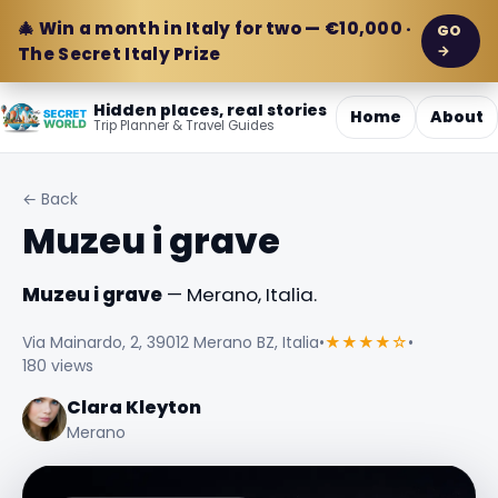
🎄 Win a month in Italy for two — €10,000 ·
GO
→
The Secret Italy Prize
Hidden places, real stories
Home
About
Trip Planner & Travel Guides
← Back
Muzeu i grave
Muzeu i grave
— Merano, Italia.
Via Mainardo, 2, 39012 Merano BZ, Italia
•
★★★★☆
•
180 views
Clara Kleyton
Merano