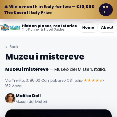
🎄 Win a month in Italy for two — €10,000 ·
GO
→
The Secret Italy Prize
Hidden places, real stories
Home
About
Trip Planner & Travel Guides
← Back
Muzeu i mistereve
Muzeu i mistereve
— Museo dei Misteri, Italia.
Via Trento, 3, 86100 Campobasso CB, Italia
•
★★★★☆
•
162 views
Malika Dell
Museo dei Misteri