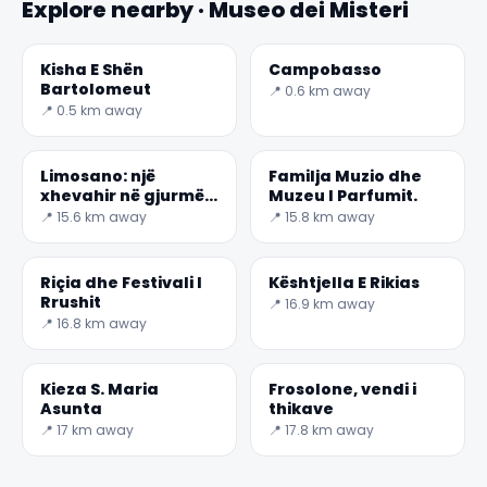
Explore nearby · Museo dei Misteri
Kisha E Shën
Campobasso
Bartolomeut
📍 0.6 km away
📍 0.5 km away
Limosano: një
Familja Muzio dhe
✕
xhevahir në gjurmët
Muzeu I Parfumit.
E Çeçko Zalonit
📍 15.6 km away
📍 15.8 km away
Riçia dhe Festivali I
Kështjella E Rikias
Rrushit
📍 16.9 km away
📍 16.8 km away
Kieza S. Maria
Frosolone, vendi i
Asunta
thikave
📍 17 km away
📍 17.8 km away
🏆
🏆 #1 Trip Planner 2026
Rated best travel app worldwide