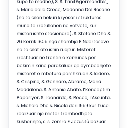
kupë të madhe), S. S. Trinit&germandbls;,
s. Maria della Croce, Madonna Del Rosario
(në të cilën hekuri kryesor i strukturës
mund të rrotullohen në vetvete, kur
misteri ishte stacionare), S. Stefano Dhe S.
26 Korrik 1805 nga shembja E Ndërtesave
në të cilat ato ishin ruajtur. Misteret
rreshtuar në frontin e komunës për
bekimin kanë parakaluar që dymbëdhjetë
misteret e mbetura përshkruan S. Isidoro,
S. Crispino, S. Gennaro, Abramo, Maria
Maddalena, S. Antonio Abate, l’Konceptim
Papërlyer, S. Leonardo, S. Rocco, l’Assunta,
s. Michele Dhe s. Nicola deri 1959 kur Tucci
realizuar një mister trembëdhjetë
kushërinjtë, s. s. zemra E Jezusitù bazuar