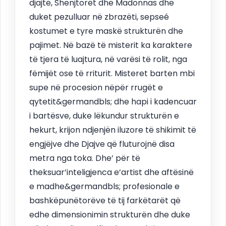
djajtë, Shenjtorët dhe Madonnas dhe
duket pezulluar në zbrazëti, sepseé
kostumet e tyre maskë strukturën dhe
pajimet. Në bazë të misterit ka karaktere
të tjera të luajtura, në varësi të rolit, nga
fëmijët ose të rriturit. Misteret barten mbi
supe në procesion nëpër rrugët e
qytetit&germandbls; dhe hapi i kadencuar
i bartësve, duke lëkundur strukturën e
hekurt, krijon ndjenjën iluzore të shikimit të
engjëjve dhe Djajve që fluturojnë disa
metra nga toka. Dhe’ për të
theksuar’inteligjenca e’artist dhe aftësinë
e madhe&germandbls; profesionale e
bashkëpunëtorëve të tij farkëtarët që
edhe dimensionimin strukturën dhe duke