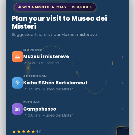
🎄 WIN A MONTH IN ITALY — €10,000 →
Plan your visit to Museo dei
Misteri
Suggested itinerary near Muzeu i mistereve
MORNING
🌅
›
Muzeu i mistereve
📍 Museo dei Misteri
AFTERNOON
☀️
›
Kisha E Shën Bartolomeut
📍 0.5 km · Museo dei Misteri
EVENING
🌆
›
Campobasso
📍 0.6 km · Museo dei Misteri
★★★★★
4.9