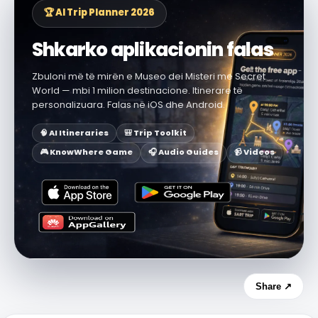
🏆 AI Trip Planner 2026
Shkarko aplikacionin falas
Zbuloni më të mirën e Museo dei Misteri me Secret
World — mbi 1 milion destinacione. Itinerare të
personalizuara. Falas në iOS dhe Android.
🧠 AI Itineraries
🎒 Trip Toolkit
🎮 KnowWhere Game
🎧 Audio Guides
📹 Videos
Share ↗