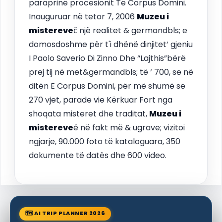
paraprinë procesionit Të Corpus Domini.
Inauguruar në tetor 7, 2006
Muzeu i
mistereve
č një realitet & germandbls; e
domosdoshme për t'i dhënë dinjitet’ gjeniu
I Paolo Saverio Di Zinno Dhe “Lajthis”bërë
prej tij në met&germandbls; të ‘ 700, se në
ditën E Corpus Domini, për më shumë se
270 vjet, parade vie Kërkuar Fort nga
shoqata misteret dhe traditat,
Muzeu i
mistereve
é në fakt më & ugrave; vizitoi
ngjarje, 90.000 foto të kataloguara, 350
dokumente të datës dhe 600 video.
🗺 AI TRIP PLANNER 2026