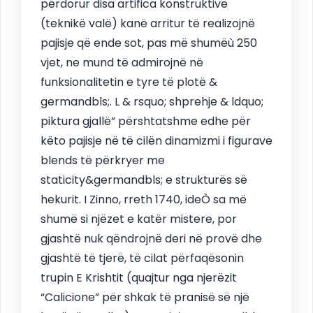
përdorur disa artifica konstruktive
(teknikë valë) kanë arritur të realizojnë
pajisje që ende sot, pas më shumëù 250
vjet, ne mund të admirojnë në
funksionalitetin e tyre të plotë &
germandbls;. L & rsquo; shprehje & ldquo;
piktura gjallë” përshtatshme edhe për
këto pajisje në të cilën dinamizmi i figurave
blends të përkryer me
staticity&germandbls; e strukturës së
hekurit. I Zinno, rreth 1740, ideÒ sa më
shumë si njëzet e katër mistere, por
gjashtë nuk qëndrojnë deri në provë dhe
gjashtë të tjerë, të cilat përfaqësonin
trupin E Krishtit (quajtur nga njerëzit
“Calicione” për shkak të pranisë së një