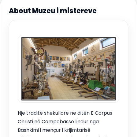
About Muzeu i mistereve
Një traditë shekullore në ditën E Corpus
Christi në Campobasso lindur nga
Bashkimi i mençur i krijimtarisë