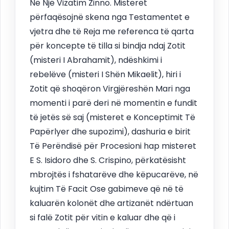
Në Një Vizatim Zinno. Misteret
përfaqësojnë skena nga Testamentet e
vjetra dhe të Reja me referenca të qarta
për koncepte të tilla si bindja ndaj Zotit
(misteri I Abrahamit), ndëshkimi i
rebelëve (misteri I Shën Mikaelit), hiri i
Zotit që shoqëron Virgjëreshën Mari nga
momenti i parë deri në momentin e fundit
të jetës së saj (misteret e Konceptimit Të
Papërlyer dhe supozimi), dashuria e birit
Të Perëndisë për Procesioni hap misteret
E S. Isidoro dhe S. Crispino, përkatësisht
mbrojtës i fshatarëve dhe këpucarëve, në
kujtim Të Facit Ose gabimeve që në të
kaluarën kolonët dhe artizanët ndërtuan
si falë Zotit për vitin e kaluar dhe që i