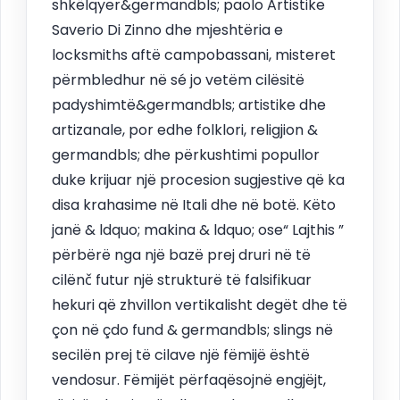
shkëlqyer&germandbls; paolo Artistike
Saverio Di Zinno dhe mjeshtëria e
locksmiths aftë campobassani, misteret
përmbledhur në sé jo vetëm cilësitë
padyshimtë&germandbls; artistike dhe
artizanale, por edhe folklori, religjion &
germandbls; dhe përkushtimi popullor
duke krijuar një procesion sugjestive që ka
disa krahasime në Itali dhe në botë. Këto
janë & ldquo; makina & ldquo; ose“ Lajthis ”
përbërë nga një bazë prej druri në të
cilënč futur një strukturë të falsifikuar
hekuri që zhvillon vertikalisht degët dhe të
çon në çdo fund & germandbls; slings në
secilën prej të cilave një fëmijë është
vendosur. Fëmijët përfaqësojnë engjëjt,