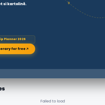
 si kartolinë.
rip Planner 2026
nerary for free
es
Failed to load