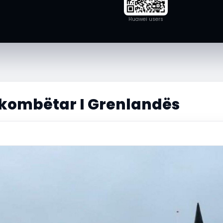
Huawei users
kombëtar I Grenlandës