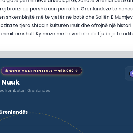
ara gjatë gërmimeve arkeologjike, zanate Grenlandeze dhe
rej bronzi që përshkruan përrallën Grenlandeze të nënës S
en shkëmbinjtë më të vjetër në botë dhe Sallën E Mumjeve
ita të tjera shfaqin kulturën Inuit dhe ofrojnë një histori
imit në ishull. Ky muze me të vërtetë do t'ju bëjë të ndih
🎄 WIN A MONTH IN ITALY — €10,000 →
o Nuuk
zeu kombëtar I Grenlandës
 Grenlandës