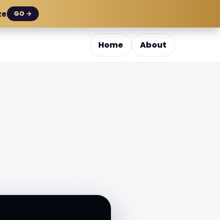
ze
GO →
Home
About