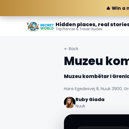
🎄 Win a 
Hidden places, real storie
Trip Planner & Travel Guides
← Back
Muzeu kom
Muzeu kombëtar I Grenl
Hans Egedesvej 8, Nuuk 3900, G
Ruby Giada
Nuuk