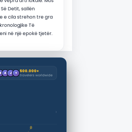
 vepra arti lokale. Mos
ë Detit, sallën
 e cila strehon tre gra
 kronologjike Të
eni në një epokë tjetër.
500.000+
M
A
J
+
travelers worldwide
›