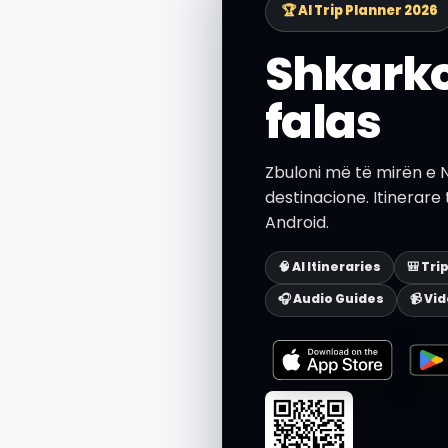
🏆 AI Trip Planner 2026
Shkarko
falas
Zbuloni më të mirën e 
destinacione. Itinerare
Android.
🧠 AI Itineraries
🎒 Tri
🎧 Audio Guides
📹 Vi