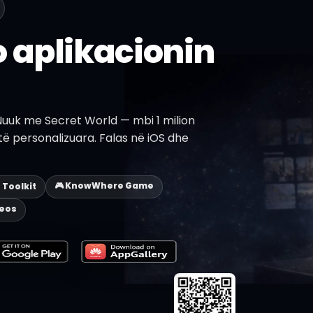
 aplikacionin
Nuuk me Secret World — mbi 1 milion
 të personalizuara. Falas në iOS dhe
🎮 KnowWhere Game
p Toolkit
deos