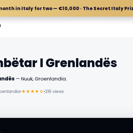
month in Italy for two — €10,000 · The Secret Italy Pri
s
bëtar I Grenlandës
andës
— Nuuk, Groenlandia.
roenlandia
•
★★★★☆
•
216 views