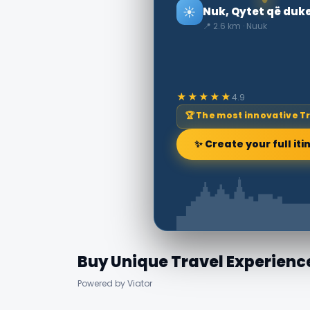
☀️
Nuk, Qytet që duket
📍 2.6 km · Nuuk
★★★★★
4.9
🏆 The most innovative T
✨ Create your full iti
Buy Unique Travel Experienc
Powered by Viator