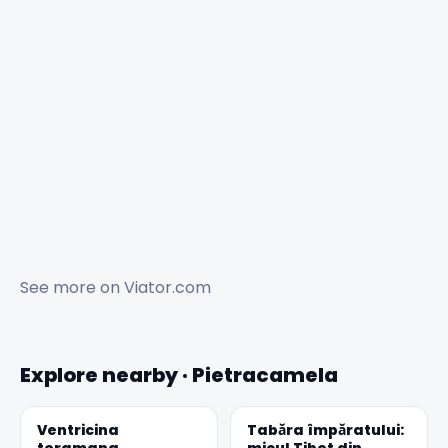
See more on
Viator.com
Explore nearby · Pietracamela
Ventricina
Tabăra împăratului:
teramana
micul Tibet din