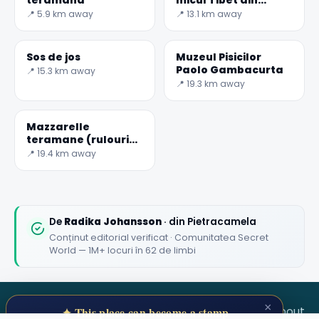
Abruzzo
📍 5.9 km away
📍 13.1 km away
Sos de jos
Muzeul Pisicilor
Paolo Gambacurta
📍 15.3 km away
📍 19.3 km away
Mazzarelle
teramane (rulouri
de miel Teramo)
📍 19.4 km away
De
Radika Johansson
· din Pietracamela
Conținut editorial verificat · Comunitatea Secret
World — 1M+ locuri în 62 de limbi
×
SECRET WORLD
Terms
Privacy
About
✦ This place can become a stamp