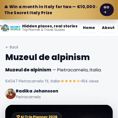
🎄 Win a month in Italy for two — €10,000 ·
GO
→
The Secret Italy Prize
Hidden places, real stories
Home
About
Trip Planner & Travel Guides
← Back
Muzeul de alpinism
Muzeul de alpinism
— Pietracamela, Italia.
64047 Pietracamela TE, Italia
•
★★★★☆
•
164 views
Radika Johansson
Pietracamela
🏆 AI Trip Planner 2026