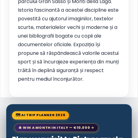
parcului Gran Sasso și Monti della Laga.
Istoria fascinantă a acestei discipline este
povestită cu ajutorul imaginilor, textelor
scurte, materialelor vechi și moderne și a
unei bibliografii bogate cu copii ale
documentelor oficiale. Expoziția își
propune să răspândească valorile acestui
sport și să încurajeze experiența din munți
trăită în deplină siguranță și respect
pentru mediul înconjurător.
🗺 AI TRIP PLANNER 2026
🎄 WIN A MONTH IN ITALY — €10,000 →