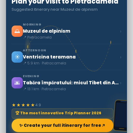
Plan your visit to Pietracamela
Suggested itinerary near Muzeul de alpinism
MORNING
🌅
›
Muzeul de alpinism
📍 Pietracamela
AFTERNOON
☀️
›
Ventricina teramana
📍 5.9 km · Pietracamela
EVENING
🌆
›
Tabăra împăratului: micul Tibet din Abruzzo
📍 13.1 km · Pietracamela
★★★★★
4.9
🏆 The most innovative Trip Planner 2026
✨ Create your full itinerary for free