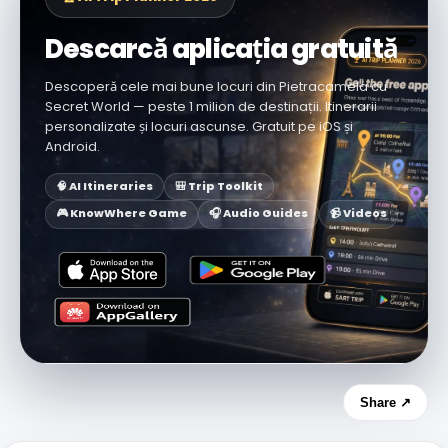
Descarcă aplicația gratuită
Descoperă cele mai bune locuri din Pietracamela cu
Secret World — peste 1 milion de destinații. Itinerarii
personalizate și locuri ascunse. Gratuit pe iOS și
Android.
🧠 AI Itineraries
🎒 Trip Toolkit
🎮 KnowWhere Game
🎧 Audio Guides
📹 Videos
Share ↗