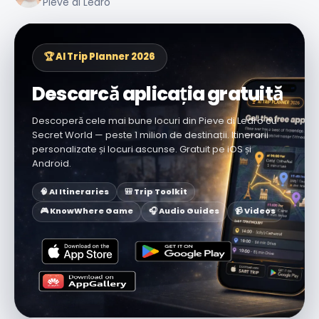
Pieve di Ledro
🏆 AI Trip Planner 2026
Descarcă aplicația gratuită
Descoperă cele mai bune locuri din Pieve di Ledro cu
Secret World — peste 1 milion de destinații. Itinerarii
personalizate și locuri ascunse. Gratuit pe iOS și
Android.
🧠 AI Itineraries
🎒 Trip Toolkit
🎮 KnowWhere Game
🎧 Audio Guides
📹 Videos