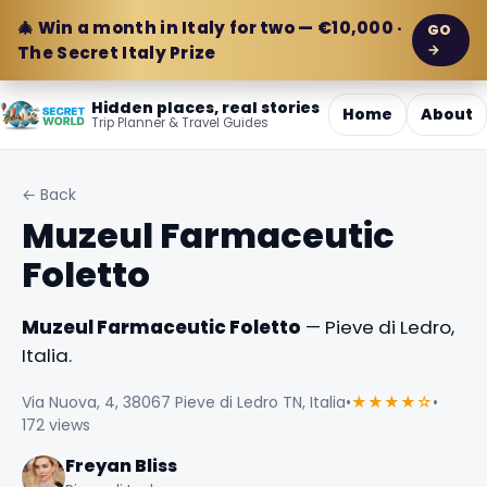
🎄 Win a month in Italy for two — €10,000 ·
GO
→
The Secret Italy Prize
Hidden places, real stories
Home
About
Trip Planner & Travel Guides
← Back
Muzeul Farmaceutic
Foletto
Muzeul Farmaceutic Foletto
— Pieve di Ledro,
Italia.
Via Nuova, 4, 38067 Pieve di Ledro TN, Italia
•
★★★★☆
•
172 views
Freyan Bliss