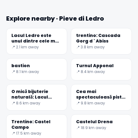
Explore nearby · Pieve di Ledro
Lacul Ledro este
trentino: Cascada
unul dintre cele mai
Gorg d ' Abiss
frumoase și curate
📍 2.1 km away
📍 3.8 km away
din Trentino-Secret
World
bastion
Turnul Apponal
📍 8.1 km away
📍 8.4 km away
O mică bijuterie
Cea mai
naturală: Lacul
spectaculoasă pistă
Tenno
de biciclete din
📍 8.6 km away
📍 9.8 km away
Europa: Gardesana
Trentino: Castel
Castelul Drena
Campo
📍 18.9 km away
📍 17.5 km away