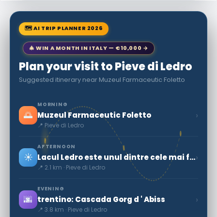
🗺 AI TRIP PLANNER 2026
🎄 WIN A MONTH IN ITALY — €10,000 →
Plan your visit to Pieve di Ledro
Suggested itinerary near Muzeul Farmaceutic Foletto
MORNING
🌅
›
Muzeul Farmaceutic Foletto
📍 Pieve di Ledro
AFTERNOON
☀️
›
Lacul Ledro este unul dintre cele mai frumoase și curate din Trentino-Secret World
📍 2.1 km · Pieve di Ledro
EVENING
🌆
›
trentino: Cascada Gorg d ' Abiss
📍 3.8 km · Pieve di Ledro