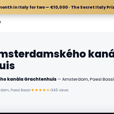
month in Italy for two — €10,000 · The Secret Italy Pri
s
msterdamského kaná
uis
o kanála Grachtenhuis
— Amsterdam, Paesi Bassi
dam, Paesi Bassi
•
★★★★☆
•
345 views