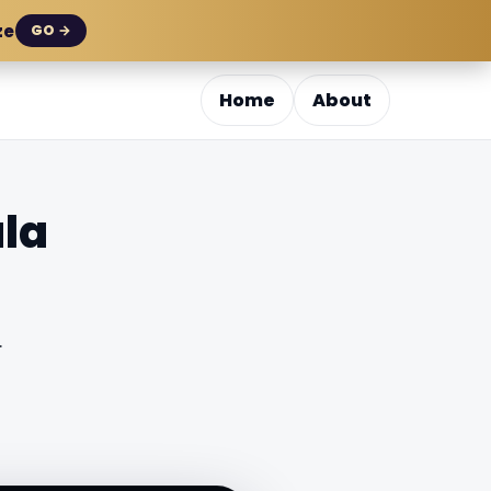
ze
GO →
Home
About
la
.