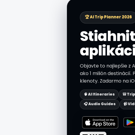
🏆 AI Trip Planner 2026
Stiahnit
aplikác
Objavte to najlepšie z
ako 1 milión destinácií.
klenoty. Zadarmo na iO
🧠 AI Itineraries
🎒 Tri
🎧 Audio Guides
📹 Vi