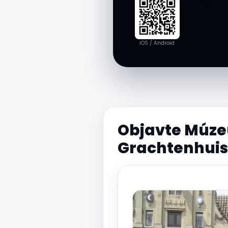
iOS / Android
Objavte Múz
Grachtenhuis