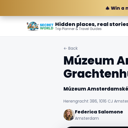
🎄 Win a 
Hidden places, real storie
Trip Planner & Travel Guides
← Back
Múzeum A
Grachtenh
Múzeum Amsterdamskéh
Herengracht 386, 1016 CJ Amster
Federica Salomone
Amsterdam