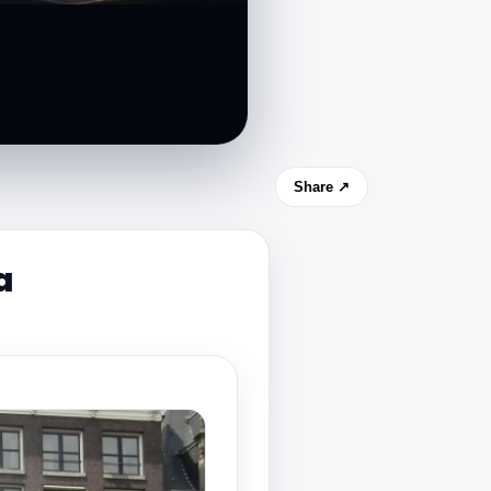
Share ↗
a