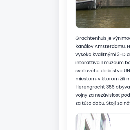
Grachtenhuis je výnimo
kanálov Amsterdamu, He
vysoko kvalitnými 3-D a
interattiva.Il múzeum 
svetového dedičstva UN
miestom, v ktorom žili
Herengracht 386 obývan
vojny za nezávislosť po
za túto dobu. Stojí za ná