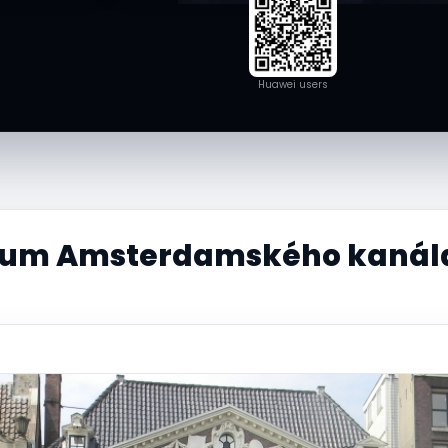
Huawei users
eum Amsterdamského kanál