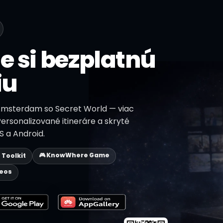
e si bezplatnú
iu
 Amsterdam so Secret World — viac
 Personalizované itineráre a skryté
S a Android.
🎮 KnowWhere Game
p Toolkit
deos