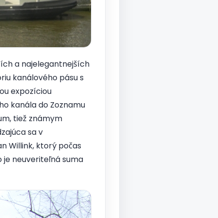
ích a najelegantnejších
riu kanálového pásu s
ou expozíciou
ého kanála do Zoznamu
eum, tiež známym
zajúca sa v
 Willink, ktorý počas
o je neuveriteľná suma