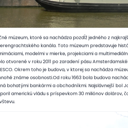
čné múzeum, ktoré sa nachádza pozdĺž jedného z najkrajš
rengrachtského kanála. Toto múzeum predstavuje histó
nimáciami, modelmi v mierke, projekciami a multimediáln
bolo otvorené v roku 2011 po zaradení pásu Amsterdamsk
ESCO. Okrem toho je budova, v ktorej sa nachádza múz
 mnohé známe osobnosti.Od roku 1663 bola budova nachád
á bohatými bankármi a obchodníkmi. Najslávnejší bol Jan
dporil americkú vládu s príspevkom 30 miliónov dolárov, č
vštevu.