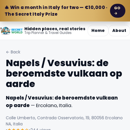
🎄 Win a month in Italy for two — €10,000 ·
GO
→
The Secret Italy Prize
Hidden places, real stories
Home
About
Trip Planner & Travel Guides
← Back
Napels / Vesuvius: de
beroemdste vulkaan op
aarde
Napels / Vesuvius: de beroemdste vulkaan
op aarde
— Ercolano, Italia.
Colle Umberto, Contrada Osservatorio, 19, 80056 Ercolano
NA, Italia
•
★★★★☆
•
244 views