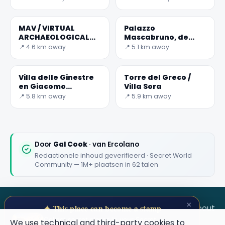
MAV / VIRTUAL
Palazzo
ARCHAEOLOGICAL
Mascabruno, de
MUSEUM-POMPEII
eerste indoor galop
📍 4.6 km away
📍 5.1 km away
Villa delle Ginestre
Torre del Greco /
en Giacomo
Villa Sora
Leopardi
📍 5.8 km away
📍 5.9 km away
Door
Gal Cook
· van Ercolano
Redactionele inhoud geverifieerd · Secret World
Community — 1M+ plaatsen in 62 talen
×
SECRET WORLD
Terms
Privacy
About
✦ This place can become a stamp
Collect secret places in your Secret
We use technical and third-party cookies to