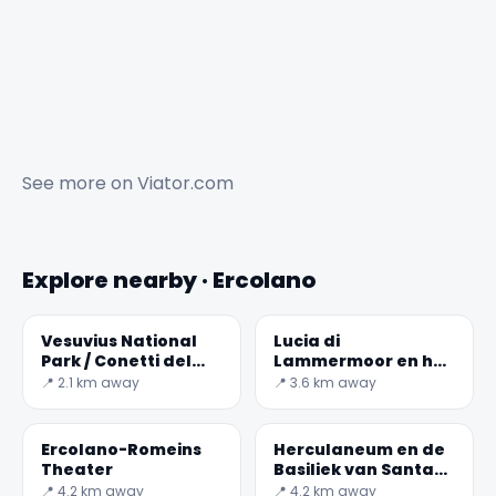
See more on
Viator.com
Explore nearby · Ercolano
Vesuvius National
Lucia di
Park / Conetti del
Lammermoor en het
Carcavone
dorp Trocchia
📍 2.1 km away
📍 3.6 km away
Ercolano-Romeins
Herculaneum en de
Theater
Basiliek van Santa
Maria in Pugliano
📍 4.2 km away
📍 4.2 km away