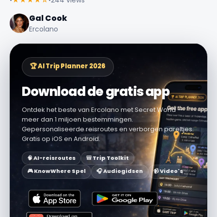
Gal Cook
Ercolano
🏆 AI Trip Planner 2026
Download de gratis app
Ontdek het beste van Ercolano met Secret World —
meer dan 1 miljoen bestemmingen.
Gepersonaliseerde reisroutes en verborgen pareltjes.
Gratis op iOS en Android.
🧠 AI-reisroutes
🎒 Trip Toolkit
🎮 KnowWhere Spel
🎧 Audiogidsen
📹 Video's