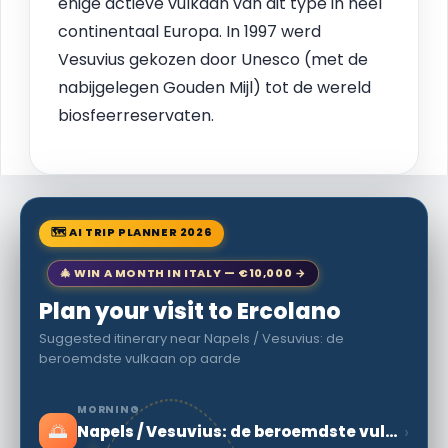
enige actieve vulkaan van dit type in heel
continentaal Europa. In 1997 werd
Vesuvius gekozen door Unesco (met de
nabijgelegen Gouden Mijl) tot de wereld
biosfeerreservaten.
🗺 AI TRIP PLANNER 2026
🎄 WIN A MONTH IN ITALY — €10,000 →
Plan your visit to Ercolano
Suggested itinerary near Napels / Vesuvius: de
beroemdste vulkaan op aarde
MORNING
🌅
›
Napels / Vesuvius: de beroemdste vulkaan op aarde