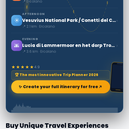
📍 Ercolano
AFTERNOON
☀️
›
Vesuvius National Park / Conetti del Carcavone
📍 2.1 km · Ercolano
EVENING
🌆
›
Lucia di Lammermoor en het dorp Trocchia
📍 3.6 km · Ercolano
★★★★★
4.9
🏆 The most innovative Trip Planner 2026
✨ Create your full itinerary for free
Buy Unique Travel Experiences