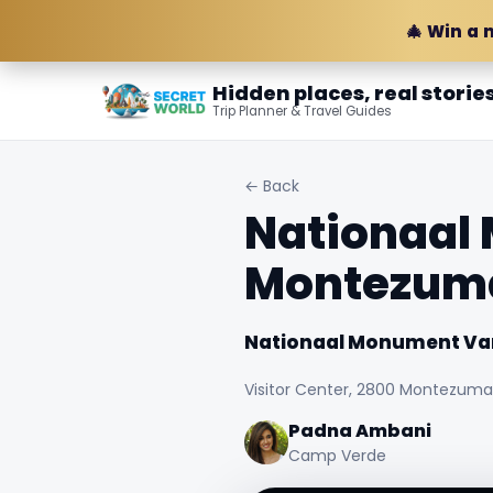
🎄 Win a 
Hidden places, real storie
Trip Planner & Travel Guides
← Back
Nationaal
Montezum
Nationaal Monument Va
Visitor Center, 2800 Montezuma 
Padna Ambani
Camp Verde