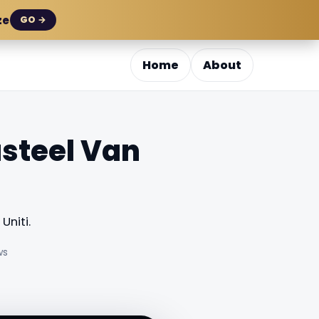
ze
GO →
Home
About
steel Van
Uniti.
ws