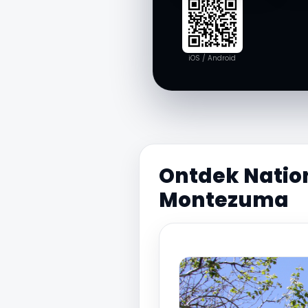
iOS / Android
Ontdek Natio
Montezuma