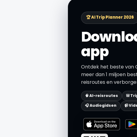
🏆 AI Trip Planner 2026
Downloa
app
Ontdek het beste van
meer dan 1 miljoen be
reisroutes en verborgen
🧠 AI-reisroutes
🎒 Tr
🎧 Audiogidsen
📹 Vid