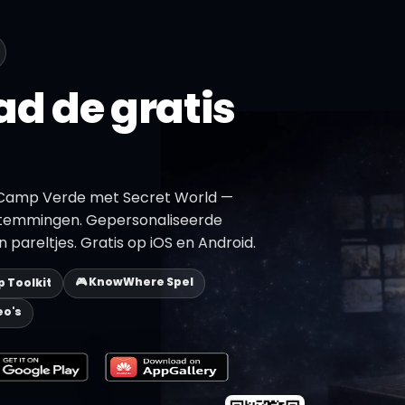
d de gratis
 Camp Verde met Secret World —
stemmingen. Gepersonaliseerde
 pareltjes. Gratis op iOS en Android.
🎮 KnowWhere Spel
ip Toolkit
eo's