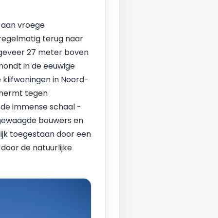
 aan vroege
regelmatig terug naar
ongeveer 27 meter boven
tmondt in de eeuwige
 klifwoningen in Noord-
schermt tegen
n de immense schaal -
a gewaagde bouwers en
ijk toegestaan door een
door de natuurlijke