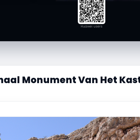
Huawei users
naal Monument Van Het Kas