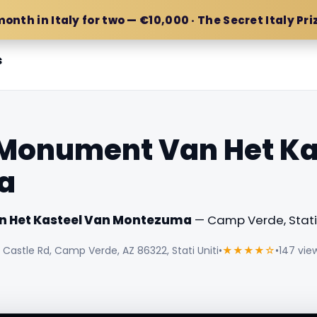
month in Italy for two — €10,000 · The Secret Italy Pri
s
 Monument Van Het Ka
a
n Het Kasteel Van Montezuma
— Camp Verde, Stati 
Castle Rd, Camp Verde, AZ 86322, Stati Uniti
•
★★★★☆
•
147 vie