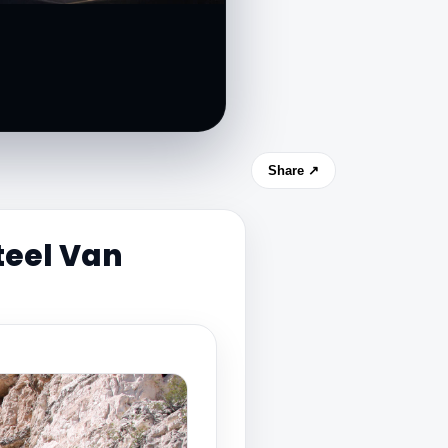
Share ↗
teel Van