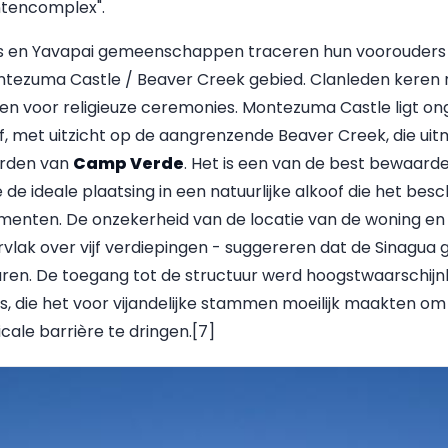
tencomplex".
ans en Yavapai gemeenschappen traceren hun voorouders
ntezuma Castle / Beaver Creek gebied. Clanleden keren 
zen voor religieuze ceremonies. Montezuma Castle ligt 
lif, met uitzicht op de aangrenzende Beaver Creek, die ui
orden van
Camp Verde
. Het is een van de best bewaarde
de ideale plaatsing in een natuurlijke alkoof die het be
lementen. De onzekerheid van de locatie van de woning e
rvlak over vijf verdiepingen - suggereren dat de Sinagu
en. De toegang tot de structuur werd hoogstwaarschijnl
, die het voor vijandelijke stammen moeilijk maakten om 
cale barrière te dringen.[7]