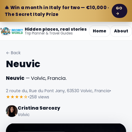
🎄 Win a month in Italy for two — €10,000 ·
GO
→
The Secret Italy Prize
Hidden places, real stories
Home
About
Trip Planner & Travel Guides
← Back
Neuvic
Neuvic
— Volvic, Francia.
2 route du, Rue du Pont Jany, 63530 Volvic, Francia
•
★★★★☆
•
258 views
Cristina Sarcozy
Volvic