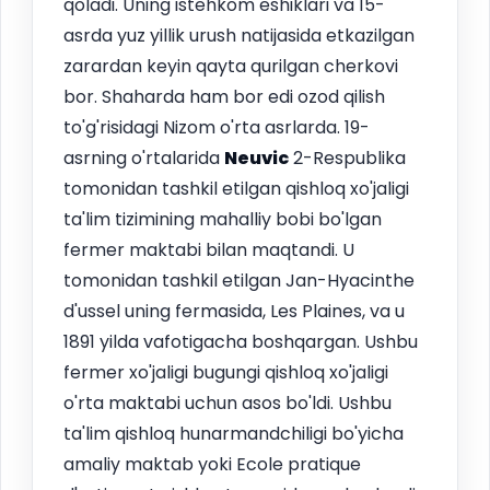
qoladi. Uning istehkom eshiklari va 15-
asrda yuz yillik urush natijasida etkazilgan
zarardan keyin qayta qurilgan cherkovi
bor. Shaharda ham bor edi ozod qilish
to'g'risidagi Nizom o'rta asrlarda. 19-
asrning o'rtalarida
Neuvic
2-Respublika
tomonidan tashkil etilgan qishloq xo'jaligi
ta'lim tizimining mahalliy bobi bo'lgan
fermer maktabi bilan maqtandi. U
tomonidan tashkil etilgan Jan-Hyacinthe
d'ussel uning fermasida, Les Plaines, va u
1891 yilda vafotigacha boshqargan. Ushbu
fermer xo'jaligi bugungi qishloq xo'jaligi
o'rta maktabi uchun asos bo'ldi. Ushbu
ta'lim qishloq hunarmandchiligi bo'yicha
amaliy maktab yoki Ecole pratique