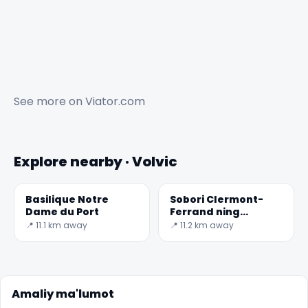
See more on
Viator.com
Explore nearby · Volvic
Basilique Notre
Sobori Clermont-
Dame du Port
Ferrand ning
General Asar
📍 11.1 km away
📍 11.2 km away
Amaliy ma'lumot