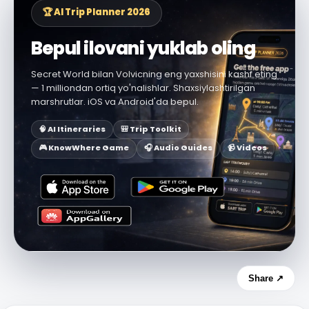
🏆 AI Trip Planner 2026
Bepul ilovani yuklab oling
Secret World bilan Volvicning eng yaxshisini kashf eting
— 1 milliondan ortiq yo'nalishlar. Shaxsiylashtirilgan
marshrutlar. iOS va Android'da bepul.
🧠 AI Itineraries
🎒 Trip Toolkit
🎮 KnowWhere Game
🎧 Audio Guides
📹 Videos
Share ↗