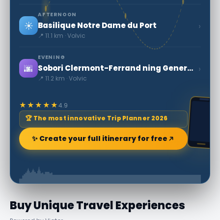
AFTERNOON
☀️
›
Basilique Notre Dame du Port
📍 11.1 km · Volvic
EVENING
🌆
›
Sobori Clermont-Ferrand ning General Asar
📍 11.2 km · Volvic
★★★★★
4.9
🏆 The most innovative Trip Planner 2026
✨ Create your full itinerary for free
Buy Unique Travel Experiences