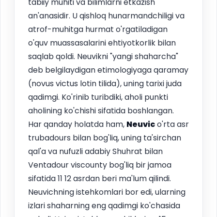
tabiiy muhiti va bilimlarni etkazish
an'anasidir. U qishloq hunarmandchiligi va
atrof-muhitga hurmat o'rgatiladigan
o'quv muassasalarini ehtiyotkorlik bilan
saqlab qoldi. Neuvikni "yangi shaharcha"
deb belgilaydigan etimologiyaga qaramay
(novus victus lotin tilida), uning tarixi juda
qadimgi. Ko'rinib turibdiki, aholi punkti
aholining ko'chishi sifatida boshlangan.
Har qanday holatda ham,
Neuvic
o'rta asr
trubadours bilan bog'liq, uning ta'sirchan
qal'a va nufuzli adabiy Shuhrat bilan
Ventadour viscounty bog'liq bir jamoa
sifatida 11 12 asrdan beri ma'lum qilindi.
Neuvichning istehkomlari bor edi, ularning
izlari shaharning eng qadimgi ko'chasida