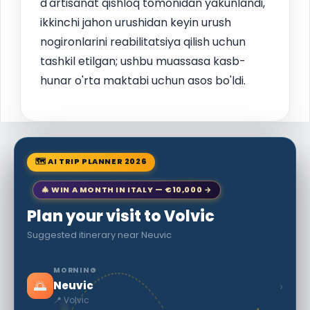
d'artisanat qishloq tomonidan yakunlandi,
ikkinchi jahon urushidan keyin urush
nogironlarini reabilitatsiya qilish uchun
tashkil etilgan; ushbu muassasa kasb-
hunar o'rta maktabi uchun asos bo'ldi.
🗺 AI TRIP PLANNER 2026
🎄 WIN A MONTH IN ITALY — €10,000 →
Plan your visit to Volvic
Suggested itinerary near Neuvic
MORNING
🌅
›
Neuvic
📍 Volvic