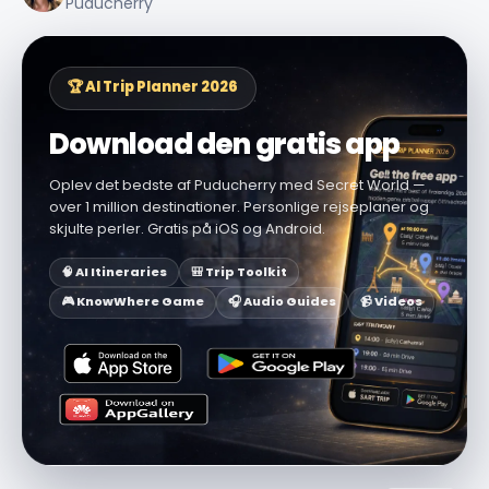
Puducherry
🏆 AI Trip Planner 2026
Download den gratis app
Oplev det bedste af Puducherry med Secret World —
over 1 million destinationer. Personlige rejseplaner og
skjulte perler. Gratis på iOS og Android.
🧠 AI Itineraries
🎒 Trip Toolkit
🎮 KnowWhere Game
🎧 Audio Guides
📹 Videos