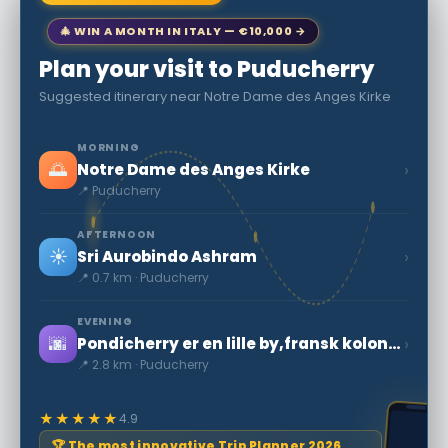
🎄 WIN A MONTH IN ITALY — €10,000 →
Plan your visit to Puducherry
Suggested itinerary near Notre Dame des Anges Kirke
MORNING
🌅
›
Notre Dame des Anges Kirke
📍 Puducherry
AFTERNOON
☀️
›
Sri Aurobindo Ashram
📍 0.7 km · Puducherry
EVENING
🌆
›
Pondicherry er en lille by,fransk kolonial arv
📍 2.8 km · Puducherry
★★★★★
4.9
🏆 The most innovative Trip Planner 2026