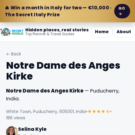
🎄 Win a month in Italy for two — €10,000 ·
GO
→
The Secret Italy Prize
Hidden places, real stories
Home
About
Trip Planner & Travel Guides
← Back
Notre Dame des Anges
Kirke
Notre Dame des Anges Kirke
— Puducherry,
India.
White Town, Puducherry, 605001, India
•
★★★★☆
•
186 views
Selina Kyle