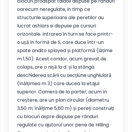
blocuri proaspat taiate dispuse pe randuri
oarecum neregulate, in timp ce
structurile superioare ale peretilor au
lucrat ashlars si dispuse pe cursuri
orizontale. Intrarea în turn se face printr-
o ușă în formă de S, care duce într-un
spate andito splayed și platformă (lățime
m 1,50). Acest coridor, acum grevat de
colaps, are o nișă la d. și la stânga
deschiderea scării cu secțiune unghiulară
(înălțimea m 3) care ducea la etajul
superior. Camera de la parter, acum în
creștere, are un plan circular (diametru
3,50 m; înălțime 5,60 m) și pereți construiți
cu blocuri aspre dispuse pe rânduri
regulate cu ajutorul unor pene de Hilling.