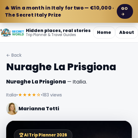
🎄 Win a month in Italy for two — €10,000 ·
GO
→
The Secret Italy Prize
Hidden places, real stories
Home
About
Trip Planner & Travel Guides
← Back
Nuraghe La Prisgiona
Nuraghe La Prisgiona
— Italia.
Italia
•
★★★★☆
•
183 views
Marianna Totti
🏆 AI Trip Planner 2026