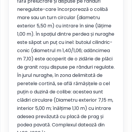
fără prelucrare și dispuse pe rânduri
neregulate-care încorporează o colibă
mare sau un turn circular (diametru
exterior 5,50 m) cu intrare în sine (lățime
1,00 m). În spațiul dintre perdea și nuraghe
este săpat un puț cu inel: butoiul cilindric-
conic (diametrul m 1,40/1,06; adâncimea
m 7,10) este acoperit de o zidărie de plăci
de granit roșu dispuse pe rânduri regulate.
În jurul nuraghe, în zona delimitată de
peretele cortină, se află rămășițele a cel
puțin o duzină de colibe: acestea sunt
clădiri circulare (Diametru exterior 7,15 m,
interior 5,00 m; înălțime 1,10 m) cu intrare
adesea prevăzută cu placă de prag și
podea pavată. Complexul datează din