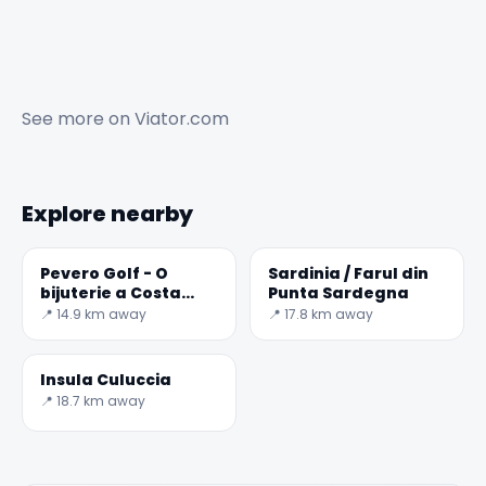
See more on
Viator.com
Explore nearby
Pevero Golf - O
Sardinia / Farul din
bijuterie a Costa
Punta Sardegna
Smeralda
📍 14.9 km away
📍 17.8 km away
Insula Culuccia
📍 18.7 km away