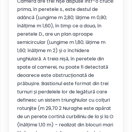
Camera are trei nișe dispuse într-o cruce:
prima, în peretele s., este destul de
adâncă (Lungime m 2,80; lățime m 0,90;
înălțime m 1,60), în timp ce a doua, în
peretele D., are un plan aproape
semicircular (Lungime m 1,80; lățime m
1,60; înălțime m 2) și o închidere
unghiulară. A treia nișă, în peretele din
spate al camerei, nu poate fi detectată
deoarece este obstrucționată de
prăbușire. Bastionul este format din trei
turnuri și perdelele lor de legătură care
definesc un sistem triunghiular cu colțuri
rotunjite (m 29,70 2 Nuraghe este apărat
de un perete cortină curbiliniu de la și la O
(înălțime 1,10 m) – realizat din blocuri mari