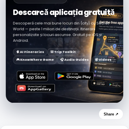
Descarcă aplicația gratuită
Descoperă cele mai bune locuri din {city} cu Secret
World — peste 1 milion de destinații. Itinerarii
personalizate și locuri ascunse. Gratuit pe iOS și
Android.
🧠 AI Itineraries
🎒 Trip Toolkit
🎮 KnowWhere Game
🎧 Audio Guides
📹 Videos
Share ↗