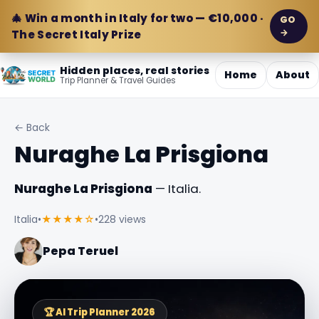
🎄 Win a month in Italy for two — €10,000 ·
GO
→
The Secret Italy Prize
Hidden places, real stories
Home
About
Trip Planner & Travel Guides
← Back
Nuraghe La Prisgiona
Nuraghe La Prisgiona
— Italia.
Italia
•
★★★★☆
•
228 views
Pepa Teruel
🏆 AI Trip Planner 2026