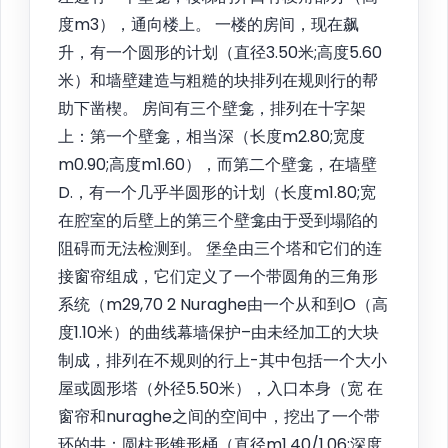
度m3），通向楼上。 一楼的房间，现在飙
升，有一个圆形的计划（直径3.50米;高度5.60
米）和墙壁建造与粗糙的块排列在规则行的帮
助下凿楔。 房间有三个壁龛，排列在十字架
上：第一个壁龛，相当深（长度m2.80;宽度
m0.90;高度m1.60），而第二个壁龛，在墙壁
D.，有一个几乎半圆形的计划（长度m1.80;宽
在腔室的后壁上的第三个壁龛由于受到塌陷的
阻碍而无法检测到。 堡垒由三个塔和它们的连
接窗帘组成，它们定义了一个带圆角的三角形
系统（m29,70 2 Nuraghe由一个从和到O（高
度1.10米）的曲线幕墙保护–由未经加工的大块
制成，排列在不规则的行上-其中包括一个大小
屋或圆形塔（外径5.50米），入口本身（宽 在
窗帘和nuraghe之间的空间中，挖出了一个带
环的井：圆柱形锥形桶（直径m1.40/1.06;深度