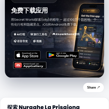
免费下载应用
用Secret World探索{city}的精华 — 超过100万个目的地。个
性化行程和隐藏景点。iOS和Android免费下载。
🎮 KnowWhere游戏
🧠 AI行程
🎒 旅行工具包
🎧 语音导览
📹 视频
Share ↗
探索 Nuraghe La Prisgiona