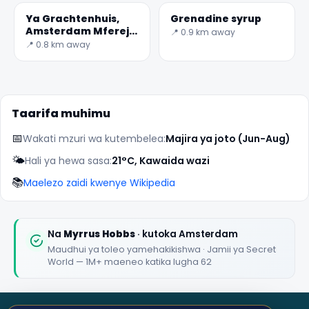
Ya Grachtenhuis,
Grenadine syrup
Amsterdam Mfereji
📍 0.9 km away
Makumbusho
📍 0.8 km away
Taarifa muhimu
📅
Wakati mzuri wa kutembelea:
Majira ya joto (Jun-Aug)
🌤️
Hali ya hewa sasa:
21°C, Kawaida wazi
📚
Maelezo zaidi kwenye Wikipedia
Na
Myrrus Hobbs
· kutoka Amsterdam
Maudhui ya toleo yamehakikishwa · Jamii ya Secret
World — 1M+ maeneo katika lugha 62