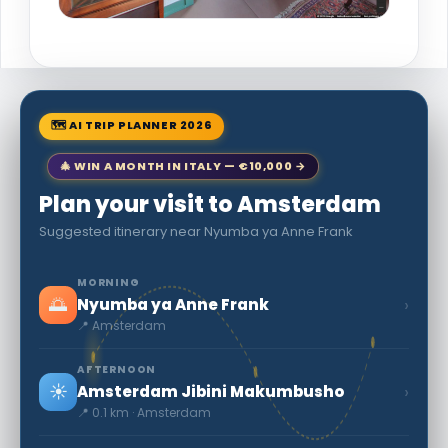
🗺 AI TRIP PLANNER 2026
🎄 WIN A MONTH IN ITALY — €10,000 →
Plan your visit to Amsterdam
Suggested itinerary near Nyumba ya Anne Frank
MORNING
🌅
›
Nyumba ya Anne Frank
📍 Amsterdam
AFTERNOON
☀️
›
Amsterdam Jibini Makumbusho
📍 0.1 km · Amsterdam