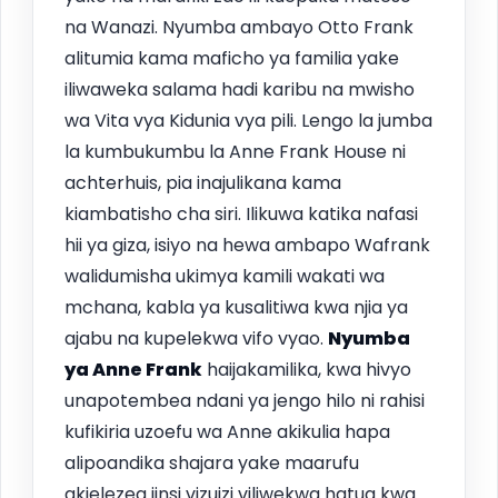
na Wanazi. Nyumba ambayo Otto Frank
alitumia kama maficho ya familia yake
iliwaweka salama hadi karibu na mwisho
wa Vita vya Kidunia vya pili. Lengo la jumba
la kumbukumbu la Anne Frank House ni
achterhuis, pia inajulikana kama
kiambatisho cha siri. Ilikuwa katika nafasi
hii ya giza, isiyo na hewa ambapo Wafrank
walidumisha ukimya kamili wakati wa
mchana, kabla ya kusalitiwa kwa njia ya
ajabu na kupelekwa vifo vyao.
Nyumba
ya Anne Frank
haijakamilika, kwa hivyo
unapotembea ndani ya jengo hilo ni rahisi
kufikiria uzoefu wa Anne akikulia hapa
alipoandika shajara yake maarufu
akielezea jinsi vizuizi viliwekwa hatua kwa