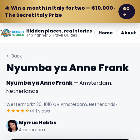
🎄 Win a month in Italy for two — €10,000 ·
GO
→
The Secret Italy Prize
Hidden places, real stories
Home
About
Trip Planner & Travel Guides
← Back
Nyumba ya Anne Frank
Nyumba ya Anne Frank
— Amsterdam,
Netherlands.
Westermarkt 20, 1016 GV Amsterdam, Netherlands
•
★★★★☆
•
411 views
Myrrus Hobbs
Amsterdam