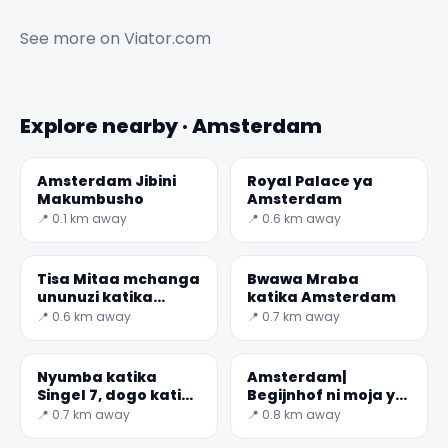
See more on
Viator.com
Explore nearby · Amsterdam
Amsterdam Jibini
Royal Palace ya
Makumbusho
Amsterdam
📍 0.1 km away
📍 0.6 km away
Tisa Mitaa mchanga
Bwawa Mraba
ununuzi katika
katika Amsterdam
Amsterdam
📍 0.6 km away
📍 0.7 km away
Nyumba katika
Amsterdam|
Singel 7, dogo katika
Begijnhof ni moja ya
dunia
kongwe ndani ya
📍 0.7 km away
📍 0.8 km away
mahakama