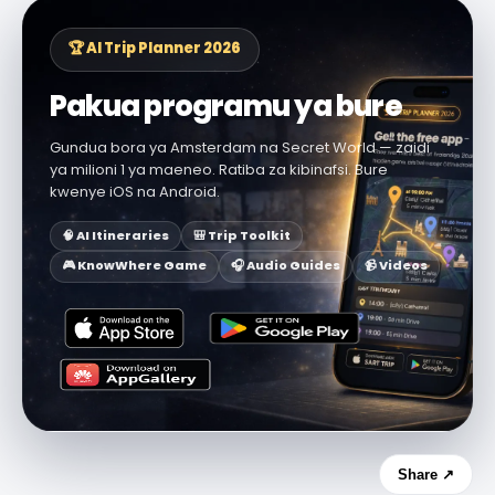
🏆 AI Trip Planner 2026
Pakua programu ya bure
Gundua bora ya Amsterdam na Secret World — zaidi
ya milioni 1 ya maeneo. Ratiba za kibinafsi. Bure
kwenye iOS na Android.
🧠 AI Itineraries
🎒 Trip Toolkit
🎮 KnowWhere Game
🎧 Audio Guides
📹 Videos
Share ↗