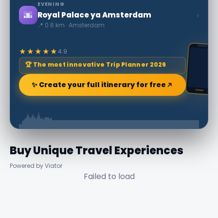
EVENING
🌆
›
Royal Palace ya Amsterdam
📍 0.6 km · Amsterdam
★★★★★
4.9
🏆 The most innovative Trip Planner 2026
✨ Create your full itinerary for free
Buy Unique Travel Experiences
Powered by Viator
Failed to load