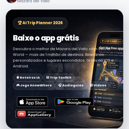
Mazara del Vallo
🏆 AI Trip Planner 2026
Baixe o app grátis
Descubra o melhor de Mazara del Vallo com Secret
World — mais de 1 milhão de destinos. Itinerários
personalizados e lugares escondidos. Grátis no iOS e
Android.
🧠 Roteiros IA
🎒 Trip Toolkit
🎮 Jogo KnowWhere
🎧 Audioguias
📹 Vídeos