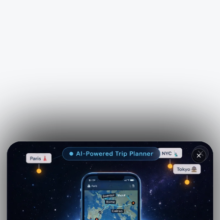
See more on
Viator.com
✕
Explore nearby · Mazara del Vallo