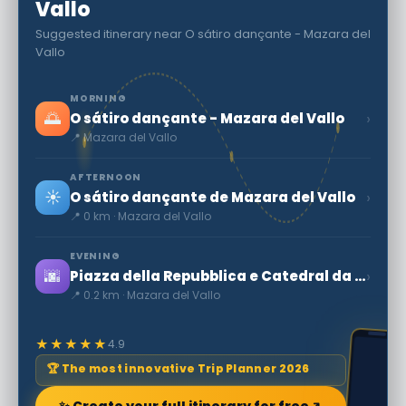
Vallo
Suggested itinerary near O sátiro dançante - Mazara del
Vallo
MORNING
🌅
›
O sátiro dançante - Mazara del Vallo
📍 Mazara del Vallo
AFTERNOON
☀️
›
O sátiro dançante de Mazara del Vallo
📍 0 km · Mazara del Vallo
EVENING
🌆
›
Piazza della Repubblica e Catedral da SS. Salvatore
📍 0.2 km · Mazara del Vallo
★★★★★
4.9
🏆 The most innovative Trip Planner 2026
✨ Create your full itinerary for free