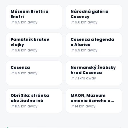
Múzeum Brettii a
Národná galéria
Enotri
Cosenzy
📍 6.5 km away
📍 6.6 km away
Pamätník bratov
Cosenza a legenda
vlajky
o Alarico
📍 6.8 km away
📍 6.9 km away
✕
Cosenza
Normanský Švábsky
hrad Cosenza
📍 6.9 km away
📍 7.1 km away
Obri Sila: stránka
MAON, Múzeum
ako žiadna iná
umenia ôsmeho a
dvadsiateho
📍 11.5 km away
📍 14 km away
storočia
🏆 #1 Trip Planner 2026