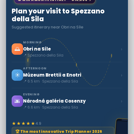
Plan your visit to Spezzano
della Sila
Suggested itinerary near Obri na Síle
MORNING
🌅
›
Obri na Síle
📍 Spezzano della Sila
AFTERNOON
☀️
›
Múzeum Brettii a Enotri
📍 6.5 km · Spezzano della Sila
EVENING
🌆
›
Národná galéria Cosenzy
📍 6.6 km · Spezzano della Sila
★★★★★
4.9
🏆 The most innovative Trip Planner 2026