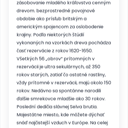
zásobovanie mladého kráľovstva cenným
drevom. bezprostredné povojnové
obdobie ako prísľub britským a
americkým spojencom za oslobodenie
krajiny. Podľa niektorých štúdií
vykonaných na vzorkách dreva pochádza
časť rezervácie z rokov 1620-1650.
Všetkých 56 „obrov“ prítomných v
rezervácii je ultra sekulárnych, až 350
rokov starých, zatiaľ čo ostatné rastliny,
vždy prítomné v rezervácii, majú okolo 150
rokov. Nedávno sa spontánne narodili
ďalšie smrekovce mladšie ako 30 rokov.
Poslední dedičia slávnej Selva brutia.
Majestátne miesto, kde môžete dýchať
snáď najčistejší vzduch v Európe. Na celej