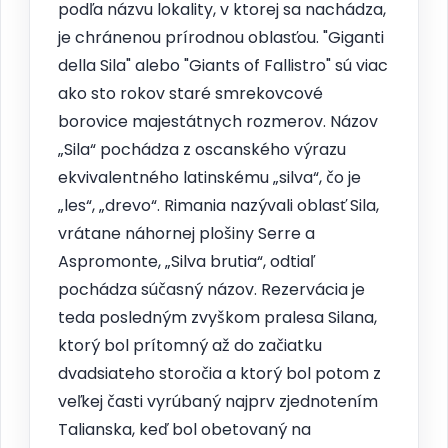
podľa názvu lokality, v ktorej sa nachádza,
je chránenou prírodnou oblasťou. "Giganti
della Sila" alebo "Giants of Fallistro" sú viac
ako sto rokov staré smrekovcové
borovice majestátnych rozmerov. Názov
„Sila“ pochádza z oscanského výrazu
ekvivalentného latinskému „silva“, čo je
„les“, „drevo“. Rimania nazývali oblasť Sila,
vrátane náhornej plošiny Serre a
Aspromonte, „Silva brutia“, odtiaľ
pochádza súčasný názov. Rezervácia je
teda posledným zvyškom pralesa Silana,
ktorý bol prítomný až do začiatku
dvadsiateho storočia a ktorý bol potom z
veľkej časti vyrúbaný najprv zjednotením
Talianska, keď bol obetovaný na