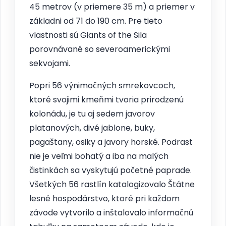
45 metrov (v priemere 35 m) a priemer v
základni od 71 do 190 cm. Pre tieto
vlastnosti sú Giants of the Sila
porovnávané so severoamerickými
sekvojami.
Popri 56 výnimočných smrekovcoch,
ktoré svojimi kmeňmi tvoria prirodzenú
kolonádu, je tu aj sedem javorov
platanových, divé jablone, buky,
pagaštany, osiky a javory horské. Podrast
nie je veľmi bohatý a iba na malých
čistinkách sa vyskytujú početné paprade.
Všetkých 56 rastlín katalogizovalo Štátne
lesné hospodárstvo, ktoré pri každom
závode vytvorilo a inštalovalo informačnú