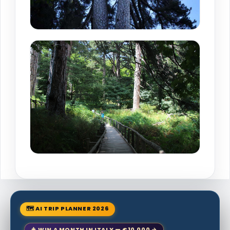
🗺 AI TRIP PLANNER 2026
🎄 WIN A MONTH IN ITALY — €10,000 →