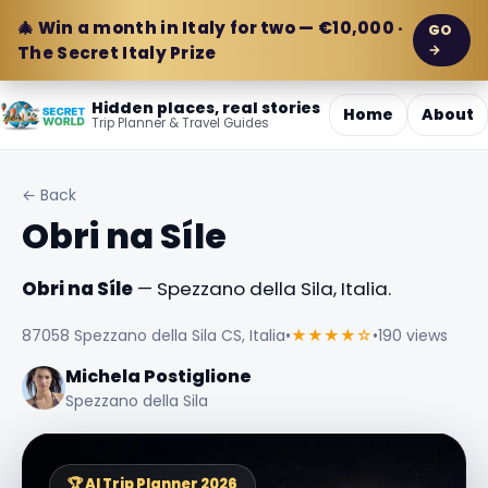
🎄 Win a month in Italy for two — €10,000 ·
GO
→
The Secret Italy Prize
Hidden places, real stories
Home
About
Trip Planner & Travel Guides
← Back
Obri na Síle
Obri na Síle
— Spezzano della Sila, Italia.
87058 Spezzano della Sila CS, Italia
•
★★★★☆
•
190 views
Michela Postiglione
Spezzano della Sila
🏆 AI Trip Planner 2026