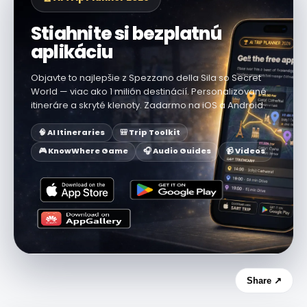
Stiahnite si bezplatnú
aplikáciu
Objavte to najlepšie z Spezzano della Sila so Secret
World — viac ako 1 milión destinácií. Personalizované
itineráre a skryté klenoty. Zadarmo na iOS a Android.
🧠 AI Itineraries
🎒 Trip Toolkit
🎮 KnowWhere Game
🎧 Audio Guides
📹 Videos
Share ↗