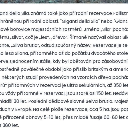
anti della Sila, známá také jako přírodní rezervace Fallistr
hráněnou přírodní oblastí. "Giganti della Sila" nebo "Giants 
ínové borovice majestátních rozměrů. Jméno „Sila“ pochá
mu „silva“, což je „les“, „dřevo“. Římané nazývali oblast Si
nte, „Silva brutia“, odtud současný název. Rezervace je 
lesa Silana, přítomného až do počátku dvacátého století
prve sjednocením Itálie, kdy byl obětován pro zásobován
středně poválečné období jako příslib britským a amer
 některých studií provedených na vzorcích dřeva pochází
ů“ přítomných v rezervaci je ultra sekulárních, až 350 le
jsou vždy přítomné v rezervaci, jsou staré asi 150 let. Ned
ladší 30 let. Poslední dědicové slavné Selva brutia. Maje
duch v Evropě. Na celé ploše rezervace, cca 5 ha, jsou pa
 přirozené obnovy 5-10 let, přes mladé fusaje 60-80 let a
s 380 let.