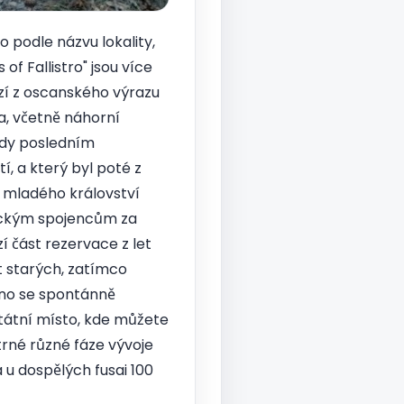
o podle názvu lokality,
of Fallistro" jsou více
zí z oscanského výrazu
la, včetně náhorní
tedy posledním
, a který byl poté z
í mladého království
ickým spojencům za
 část rezervace z let
t starých, zatímco
ávno se spontánně
státní místo, kde můžete
trné různé fáze vývoje
 u dospělých fusai 100