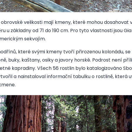
e obrovské velikosti mají kmeny, které mohou dosahovat 
u základny od 71 do 190 cm. Pro tyto vlastnosti jsou Gian
americkým sekvojím.
odřínů, které svými kmeny tvoří přirozenou kolonádu, se
oně, buky, kaštany, osiky a javory horské. Podrost není pří
tné kapradiny. Všech 56 rostlin bylo katalogizováno Sbo
tvořil a nainstaloval informační tabulku o rostlině, která u
 kmene.