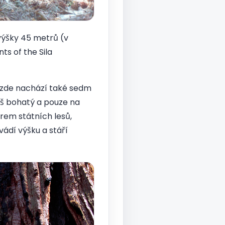
výšky 45 metrů (v
ts of the Sila
 zde nachází také sedm
liš bohatý a pouze na
rem státních lesů,
vádí výšku a stáří