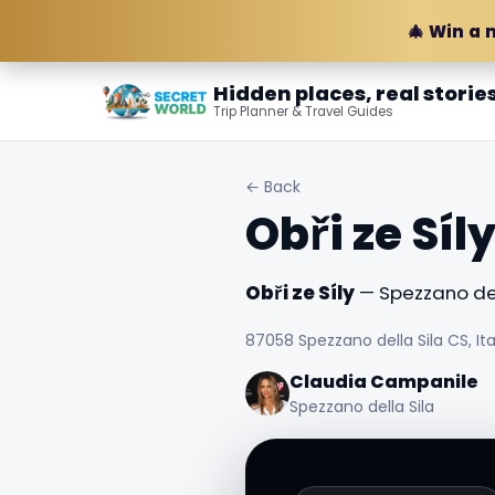
🎄 Win a 
Hidden places, real storie
Trip Planner & Travel Guides
← Back
Obři ze Síl
Obři ze Síly
— Spezzano della
87058 Spezzano della Sila CS, Ita
Claudia Campanile
Spezzano della Sila