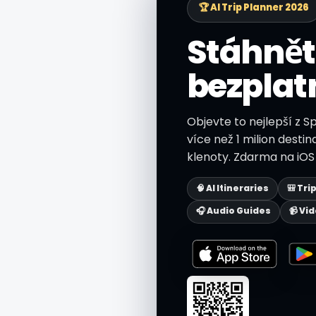
🏆 AI Trip Planner 2026
Stáhnět
bezplat
Objevte to nejlepší z S
více než 1 milion destin
klenoty. Zdarma na iOS 
🧠 AI Itineraries
🎒 Tri
🎧 Audio Guides
📹 Vi