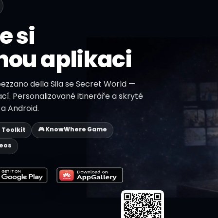
e si
nou aplikaci
pezzano della Sila se Secret World —
ací. Personalizované itineráře a skryté
a Android.
🎮 KnowWhere Game
p Toolkit
deos