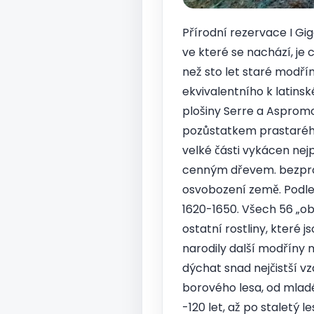
Přírodní rezervace I Gig
ve které se nachází, je c
než sto let staré modř
ekvivalentního k latinské
plošiny Serre a Aspromo
pozůstatkem prastarého 
velké části vykácen nej
cenným dřevem. bezpro
osvobození země. Podle
1620-1650. Všech 56 „obr
ostatní rostliny, které 
narodily další modříny m
dýchat snad nejčistší vz
borového lesa, od mladé
-120 let, až po staletý le