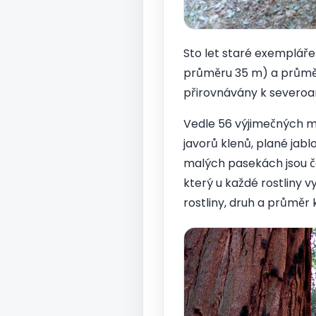
Sto let staré exemplář
průměru 35 m) a průměru 
přirovnávány k severo
Vedle 56 výjimečných m
javorů klenů, plané jabl
malých pasekách jsou če
který u každé rostliny vy
rostliny, druh a průměr