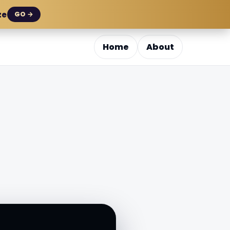
ze
GO →
Home
About