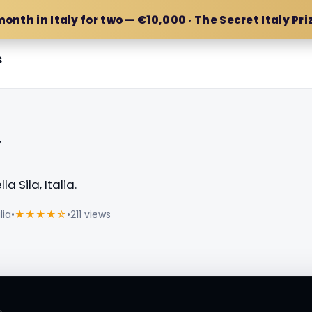
month in Italy for two — €10,000 · The Secret Italy Pri
s
y
 Sila, Italia.
lia
•
★★★★☆
•
211 views