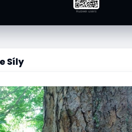
Huawei users
e Síly