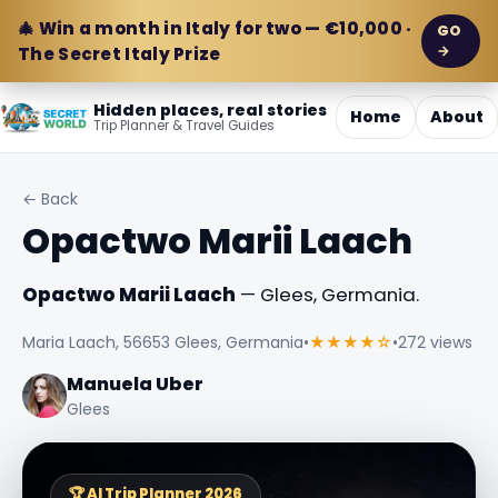
🎄 Win a month in Italy for two — €10,000 ·
GO
→
The Secret Italy Prize
Hidden places, real stories
Home
About
Trip Planner & Travel Guides
← Back
Opactwo Marii Laach
Opactwo Marii Laach
— Glees, Germania.
Maria Laach, 56653 Glees, Germania
•
★★★★☆
•
272 views
Manuela Uber
Glees
🏆 AI Trip Planner 2026