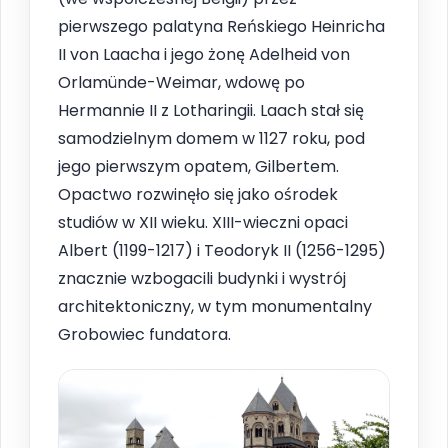
pierwszego palatyna Reńskiego Heinricha
II von Laacha i jego żonę Adelheid von
Orlamünde-Weimar, wdowę po
Hermannie II z Lotharingii. Laach stał się
samodzielnym domem w 1127 roku, pod
jego pierwszym opatem, Gilbertem.
Opactwo rozwinęło się jako ośrodek
studiów w XII wieku. XIII-wieczni opaci
Albert (1199-1217) i Teodoryk II (1256-1295)
znacznie wzbogacili budynki i wystrój
architektoniczny, w tym monumentalny
Grobowiec fundatora.