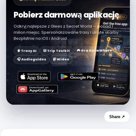
Pobierz darmową aplikację
Odkryj najlepsze z Glees z Secret World — ponad 1
milion miejsc. Spersonalizowane trasy i ukryte skarby.
Bezpłatnie na iOS i Android.
🎮 Gra KnowWhere
🧠 Trasy AI
🎒 Trip Toolkit
🎧 Audioguides
📹 Wideo
Share ↗