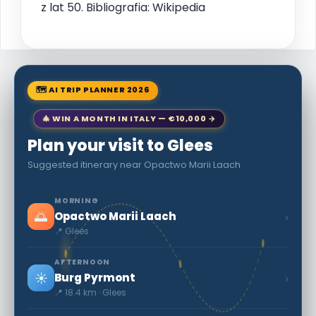
z lat 50. Bibliografia: Wikipedia
🗺 AI TRIP PLANNER 2026
🎄 WIN A MONTH IN ITALY — €10,000 →
Plan your visit to Glees
Suggested itinerary near Opactwo Marii Laach
MORNING
🌅
›
Opactwo Marii Laach
📍 Glees
AFTERNOON
☀️
›
Burg Pyrmont
📍 18.4 km · Glees