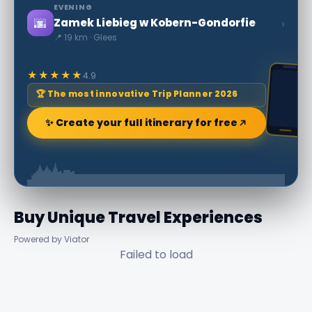
EVENING
🌆
›
Zamek Liebieg w Kobern-Gondorfie
📍 19 km · Glees
★★★★★
4.9
🏆 The most innovative Trip Planner 2026
✨ Create your full itinerary for free
Buy Unique Travel Experiences
Powered by Viator
Failed to load