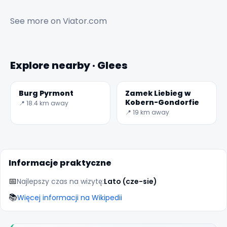
See more on
Viator.com
Explore nearby · Glees
Burg Pyrmont
Zamek Liebieg w
✕
Kobern-Gondorfie
📍 18.4 km away
📍 19 km away
Informacje praktyczne
📅
Najlepszy czas na wizytę:
Lato (cze-sie)
📚
Więcej informacji na Wikipedii
🏆
🏆 #1 Trip Planner 2026
Rated best travel app worldwide