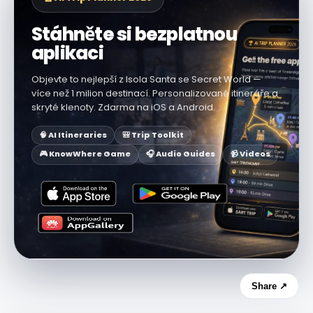
Stáhněte si bezplatnou
aplikaci
Objevte to nejlepší z Isola Santa se Secret World —
více než 1 milion destinací. Personalizované itineráře a
skryté klenoty. Zdarma na iOS a Android.
🧠 AI Itineraries
🎒 Trip Toolkit
🎮 KnowWhere Game
🎧 Audio Guides
📹 Videos
Share ↗