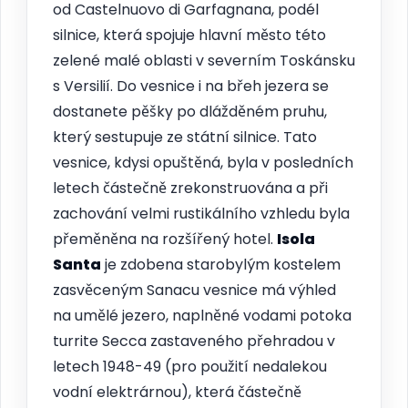
od Castelnuovo di Garfagnana, podél
silnice, která spojuje hlavní město této
zelené malé oblasti v severním Toskánsku
s Versilií. Do vesnice i na břeh jezera se
dostanete pěšky po dlážděném pruhu,
který sestupuje ze státní silnice. Tato
vesnice, kdysi opuštěná, byla v posledních
letech částečně zrekonstruována a při
zachování velmi rustikálního vzhledu byla
přeměněna na rozšířený hotel.
Isola
Santa
je zdobena starobylým kostelem
zasvěceným Sanacu vesnice má výhled
na umělé jezero, naplněné vodami potoka
turrite Secca zastaveného přehradou v
letech 1948-49 (pro použití nedalekou
vodní elektrárnou), která částečně