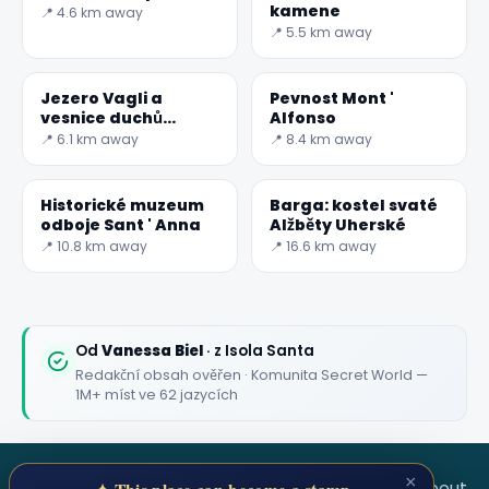
kamene
📍 4.6 km away
📍 5.5 km away
Jezero Vagli a
Pevnost Mont '
vesnice duchů
Alfonso
Fabbri ferrai
📍 6.1 km away
📍 8.4 km away
Historické muzeum
Barga: kostel svaté
odboje Sant ' Anna
Alžběty Uherské
📍 10.8 km away
📍 16.6 km away
Od
Vanessa Biel
· z Isola Santa
Redakční obsah ověřen · Komunita Secret World —
1M+ míst ve 62 jazycích
×
SECRET WORLD
Terms
Privacy
About