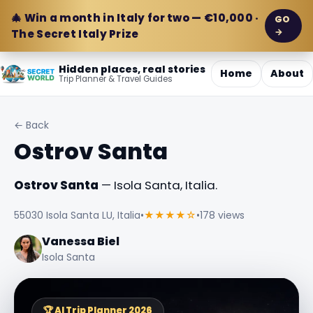
🎄 Win a month in Italy for two — €10,000 ·
GO
→
The Secret Italy Prize
Hidden places, real stories
Home
About
Trip Planner & Travel Guides
← Back
Ostrov Santa
Ostrov Santa
— Isola Santa, Italia.
55030 Isola Santa LU, Italia
•
★★★★☆
•
178 views
Vanessa Biel
Isola Santa
🏆 AI Trip Planner 2026