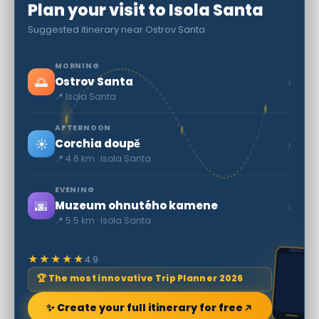
Plan your visit to Isola Santa
Suggested itinerary near Ostrov Santa
MORNING
🌅
›
Ostrov Santa
📍 Isola Santa
AFTERNOON
☀️
›
Corchia doupě
📍 4.6 km · Isola Santa
EVENING
🌆
›
Muzeum ohnutého kamene
📍 5.5 km · Isola Santa
★★★★★
4.9
🏆 The most innovative Trip Planner 2026
✨ Create your full itinerary for free