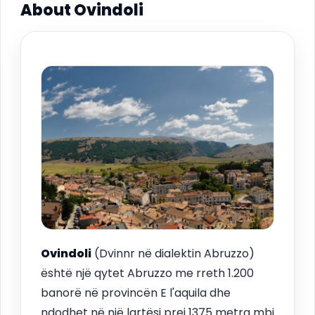
About Ovindoli
Ovindoli
(Dvinnr në dialektin Abruzzo)
është një qytet Abruzzo me rreth 1.200
banorë në provincën E l'aquila dhe
ndodhet në një lartësi prej 1375 metra mbi