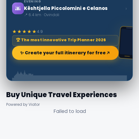
EVENING
🌆
›
Kështjella Piccolomini e Celanos
📍 6.4 km · Ovindoli
★★★★★
4.9
🏆 The most innovative Trip Planner 2026
✨ Create your full itinerary for free
Buy Unique Travel Experiences
Powered by Viator
Failed to load