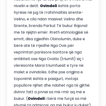
nivelin e detit.
Ovindoli
është porta
hyrëse në jug të rrafshnaltës sirente-
Velino, e cila ndan masivet Velino dhe
Sirente, brenda Parkut Të bukur Rajonal
me të njëjtin emër. Rreth etimologjisë së
emrit, disa zgjedhin Obinolumin, duke e
bërë atë të rrjedhë Nga Ovis për
veprimtari parësore baritore që nga
antikiteti ose Nga Ovatio (triumfi) siç I
vlerësonte Marsi triumfuesit e tyre në
malet e ovindolës. Edhe pse origjina e
toponimit është e pasigurt, motoja
popullore njihet dhe ndahet nga të gjithë:
dvinnr fatt a pnnei sa më rmir aq më e
bukur. (
Ovindoli
i bërë me furçë sa më
shumë ta admironi, aq më bukur ju duket).