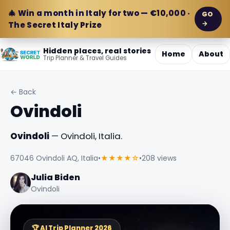
🎄 Win a month in Italy for two — €10,000 ·
GO
→
The Secret Italy Prize
Hidden places, real stories
Home
About
Trip Planner & Travel Guides
← Back
Ovindoli
Ovindoli
— Ovindoli, Italia.
67046 Ovindoli AQ, Italia
•
★★★★☆
•
208 views
Julia Biden
Ovindoli
🏆 AI Trip Planner 2026