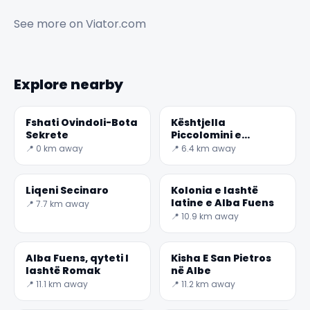
See more on
Viator.com
Explore nearby
Fshati Ovindoli-Bota
Kështjella
Sekrete
Piccolomini e
Celanos
📍 0 km away
📍 6.4 km away
Liqeni Secinaro
Kolonia e lashtë
latine e Alba Fuens
📍 7.7 km away
📍 10.9 km away
Alba Fuens, qyteti I
Kisha E San Pietros
lashtë Romak
në Albe
📍 11.1 km away
📍 11.2 km away