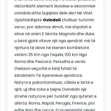
Historikisht element lëvizëse e ekonomisë
ovindola ishte bujqësia dele deri Në Vitet
Gjashtëdhjetë
Ovindoli
zhvilluar turizmin
veror, por sidomos dimrit, me shpatet e
skive në anën E Monte Magnola dhe duke
u bërë gjatë viteve një nga qendrat më të
njohura të skive në skenën kombëtare
vetëm 35 Km nga l'aquila, 100 km Nga
Roma dhe Pescara. Periudha e verës
thekson veçoritë e këtij fshati të
këndshëm Të Apenineve qendrore.
Natyra e pakontaminuar, cilësia e lartë e
ajrit, uji dhe toka e bëjnë Ovindolin një
strehë natyrore për turistët nga qytetet e
afërta: Roma, Napoli, Perugia, Firence, por
edhe Bari dhe Lecce. Ecni qetësisht nëpër