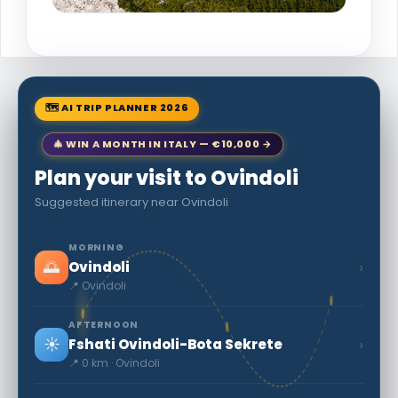
🗺 AI TRIP PLANNER 2026
🎄 WIN A MONTH IN ITALY — €10,000 →
Plan your visit to Ovindoli
Suggested itinerary near Ovindoli
MORNING
🌅
›
Ovindoli
📍 Ovindoli
AFTERNOON
☀️
›
Fshati Ovindoli-Bota Sekrete
📍 0 km · Ovindoli