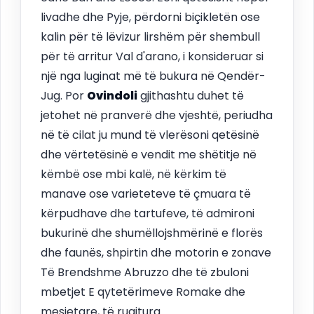
livadhe dhe Pyje, përdorni biçikletën ose
kalin për të lëvizur lirshëm për shembull
për të arritur Val d'arano, i konsideruar si
një nga luginat më të bukura në Qendër-
Jug. Por
Ovindoli
gjithashtu duhet të
jetohet në pranverë dhe vjeshtë, periudha
në të cilat ju mund të vlerësoni qetësinë
dhe vërtetësinë e vendit me shëtitje në
këmbë ose mbi kalë, në kërkim të
manave ose varieteteve të çmuara të
kërpudhave dhe tartufeve, të admironi
bukurinë dhe shumëllojshmërinë e florës
dhe faunës, shpirtin dhe motorin e zonave
Të Brendshme Abruzzo dhe të zbuloni
mbetjet E qytetërimeve Romake dhe
mesjetare, të ruajtura