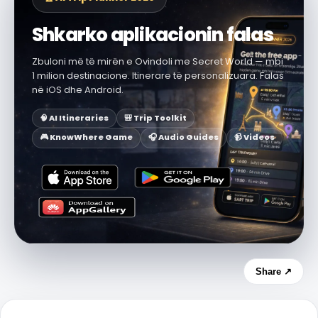
Shkarko aplikacionin falas
Zbuloni më të mirën e Ovindoli me Secret World — mbi
1 milion destinacione. Itinerare të personalizuara. Falas
në iOS dhe Android.
🧠 AI Itineraries
🎒 Trip Toolkit
🎮 KnowWhere Game
🎧 Audio Guides
📹 Videos
Share ↗